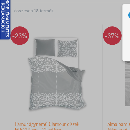
összesen
18
termék
11
3
-23%
-37%
3
1
1
1
1
Pamut ágynemű Glamour díszek
Sima pamu
1
140x200cm + 70x90cm
Atlas gradl