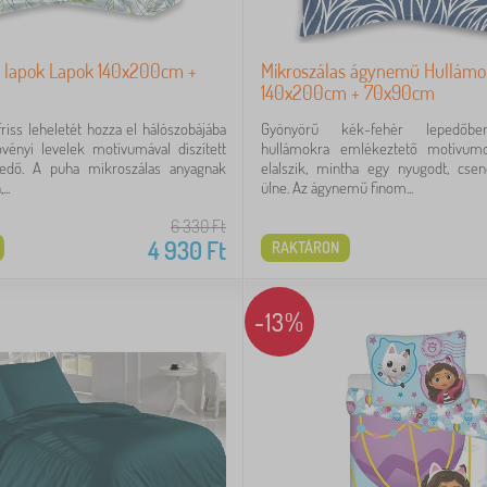
s lapok Lapok 140x200cm +
Mikroszálas ágynemű Hullámo
140x200cm + 70x90cm
riss leheletét hozza el hálószobájába
Gyönyörű kék-fehér lepedőben,
vényi levelek motívumával díszített
hullámokra emlékeztető motívumo
edő. A puha mikroszálas anyagnak
elalszik, mintha egy nyugodt, cse
..
ülne. Az ágynemű finom...
6 330
Ft
4 930
Ft
RAKTÁRON
-13%