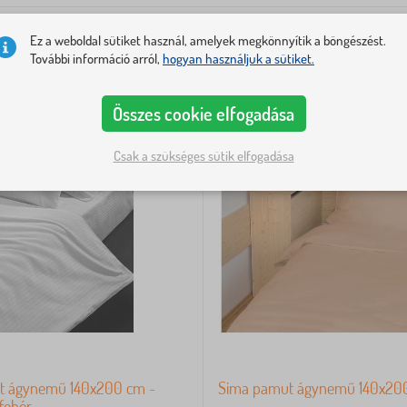
Ez a weboldal sütiket használ, amelyek megkönnyítik a böngészést.
További információ arról,
hogyan használjuk a sütiket.
-37%
Összes cookie elfogadása
Csak a szükséges sütik elfogadása
t ágynemű 140x200 cm -
Sima pamut ágynemű 140x200
 fehér