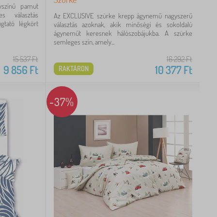
yszínű pamut
s választás
Az EXCLUSIVE szürke krepp ágynemű nagyszerű
tató légkört
választás azoknak, akik minőségi és sokoldalú
ágyneműt keresnek hálószobájukba. A szürke
semleges szín, amely...
15 537
Ft
16 292
Ft
9 856
Ft
10 377
Ft
RAKTÁRON
-37%