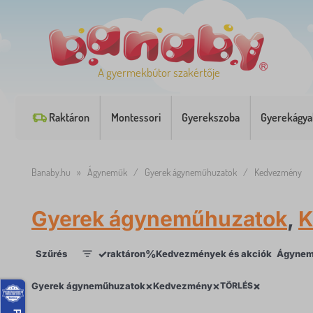
A gyermekbútor szakértője
Raktáron
Montessori
Gyerekszoba
Gyerekágya
Banaby.hu
»
Ágyneműk
/
Gyerek ágyneműhuzatok
/
Kedvezmény
Gyerek ágyneműhuzatok
,
K
✓
%
Szűrés
raktáron
Kedvezmények és akciók
Ágynem
1
×
×
×
×
Gyerek ágyneműhuzatok
Kedvezmény
TÖRLÉS