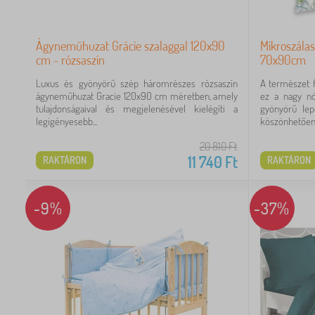
Ágyneműhuzat Grácie szalaggal 120x90
Mikroszála
cm - rózsaszín
70x90cm
Luxus és gyönyörű szép háromrészes rózsaszín
A természet f
ágyneműhuzat Gracie 120x90 cm méretben, amely
ez a nagy nö
tulajdonságaival és megjelenésével kielégíti a
gyönyörű lep
legigényesebb...
köszönhetően,.
20 810
Ft
11 740
Ft
RAKTÁRON
RAKTÁRON
-9%
-37%