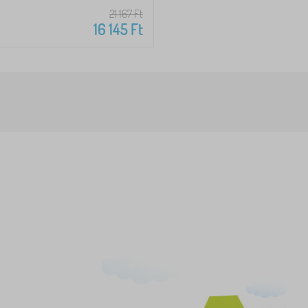
21 167
Ft
16 145
Ft