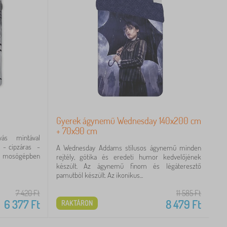
Gyerek ágynemű Wednesday 140x200 cm
+ 70x90 cm
yás mintával
 - cipzáras -
A Wednesday Addams stílusos ágynemű minden
t mosógépben
rejtély, gótika és eredeti humor kedvelőjének
készült. Az ágynemű finom és légáteresztő
pamutból készült. Az ikonikus...
7 420
Ft
11 585
Ft
6 377
Ft
8 479
Ft
RAKTÁRON