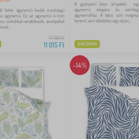
A gyönyörű bézs árnyalatú , eg
ágynemű elegáns és semlege
dl fehér ágynemű kiváló minőségű
ágyneműhöz. A bézs szín megnyug
pusú ágynemű. Ez az ágynemű 4 mm
teremt, ami tökéletes egy olyan...
ntes csíkokkal rendelkezik, amelyeket
ssel...
17 381
Ft
11 015
Ft
RAKTÁRON
-14%