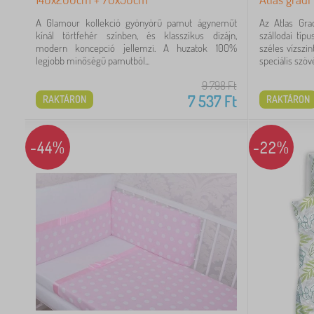
A Glamour kollekció gyönyörű pamut ágyneműt
Az Atlas Gra
kínál törtfehér színben, és klasszikus dizájn,
szállodai tí
modern koncepció jellemzi. A huzatok 100%
széles vízszi
Ft
legjobb minőségű pamutból...
speciális szövé
9 798
Ft
7 537
Ft
RAKTÁRON
RAKTÁRON
-44%
-22%
18