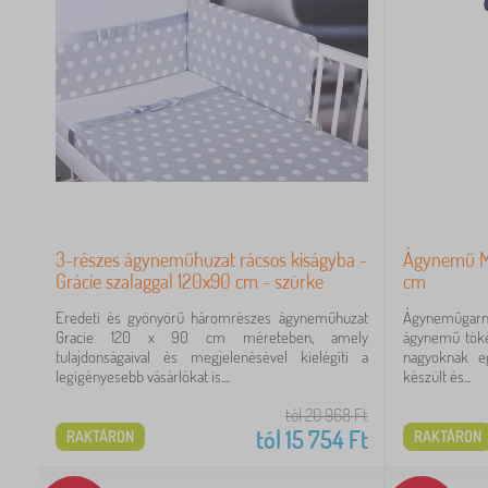
3-részes ágyneműhuzat rácsos kiságyba -
Ágynemű M
Grácie szalaggal 120x90 cm - szürke
cm
Eredeti és gyönyörű háromrészes ágyneműhuzat
Ágyneműgarnit
Gracie 120 x 90 cm méreteben, amely
ágynemű tökél
tulajdonságaival és megjelenésével kielégíti a
nagyoknak e
legigényesebb vásárlókat is....
készült és...
tól 20 968
Ft
tól
15 754
Ft
RAKTÁRON
RAKTÁRON