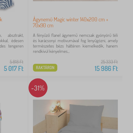
k
Ágynemű Magic winter 140x200 cm +
70x90 cm
 absztrakt,
A fényűző flanel ágynemű nemcsak gyönyörű téli
kkal, édesen
és karácsonyi motívumával fog lenyűgözni, amely
ndes tengeren
természetes bézs háttéren kiemelkedik, hanem
rendkívül kényelmes...
5 818
Ft
25 333
Ft
5 017
Ft
15 986
Ft
RAKTÁRON
-31%