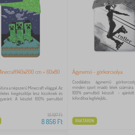
inecraft140x200 cm + 60x80
Ágynemű - görkorcsolya
Csodálatos ágynemű görkorcsol
minden sport imádó lélek számára.
úra a népszerű Minecraft világgal. Az
100% pamutból készült - ajánlot
etes kiegészítője lesz kicsiknek és
kifordítva legfelejbb...
gyaránt. A készlet 100% pamutból
10 197
Ft
8 856
Ft
RAKTÁRON