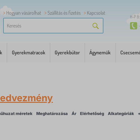
Hogyan vásárolhat
Szállítás és fizetés
Kapcsolat
H-P 8
k
Gyerekmatracok
Gyerekbútor
Ágyneműk
Csecsemő
edvezmény
űhuzat méretek
Meghatározása
Ár
Elérhetőség
Alkategóriák
+