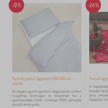
-9%
-24%
Gyerek pamut ágynemű 120×90 cm -
Pamut ágyn
szürke
A hópelyhekk
közelgő karác
Az elegáns gyerek ágynemű világosszürke színben
piros árnya
nyugalmat, finomságot és kényelmet hoz a
hópelyhes mintá
gyerekszobába. Kiváló minőségű 100% pamutból
készült, amely puha,...