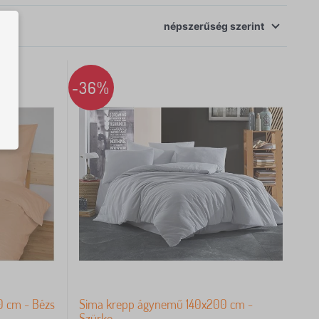
népszerűség
szerint
-36%
 cm - Bézs
Sima krepp ágynemű 140x200 cm -
Szürke