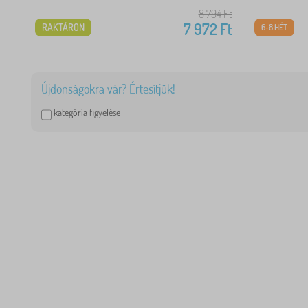
8 794
Ft
7 972
Ft
RAKTÁRON
6-8 HÉT
Újdonságokra vár? Értesítjük!
kategória figyelése