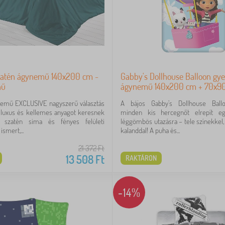
zatén ágynemű 140x200 cm -
Gabby's Dollhouse Balloon gy
nű
ágynemű 140x200 cm + 70x9
nemű EXCLUSIVE nagyszerű választás
A bájos Gabby’s Dollhouse Bal
 luxus és kellemes anyagot keresnek
minden kis hercegnőt elrepít eg
 szatén sima és fényes felületi
léggömbös utazásra – tele színekkel,
smert,...
kalanddal! A puha és...
21 372
Ft
13 508
Ft
RAKTÁRON
-14%