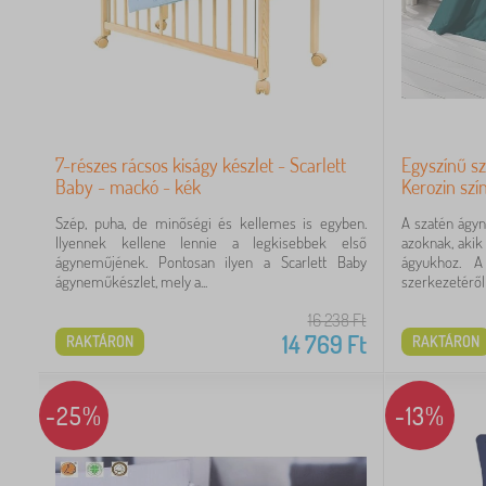
7-részes rácsos kiságy készlet - Scarlett
Egyszínű s
Baby - mackó - kék
Kerozin szí
Szép, puha, de minőségi és kellemes is egyben.
A szatén ágy
Ilyennek kellene lennie a legkisebbek első
azoknak, akik
ágyneműjének. Pontosan ilyen a Scarlett Baby
ágyukhoz. A
ágyneműkészlet, mely a...
szerkezetéről i
16 238
Ft
14 769
Ft
RAKTÁRON
RAKTÁRON
-25%
-13%