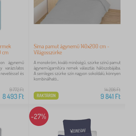
ermek
Sima pamut ágynemű 140x200 cm -
0 cm
Világosszürke
loon ágynemű
A monokróm, kiváló minőségű, szürke színű pamut
y varázslatos
ágyneműgarnitúra remek választás hálószobájába.
 nevetéssel és
A semleges szürke szín nagyon sokoldalú, könnyen
kombinálható...
9 772
Ft
14 206
Ft
8 493
Ft
9 841
Ft
RAKTÁRON
-27%