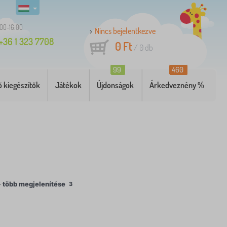
:00-16:00
Nincs bejelentkezve
+36 1 323 7708
0 Ft
/
0
db
99
460
 kiegészítők
Játékok
Újdonságok
Árkedveznény %
 több megjelenítése
3