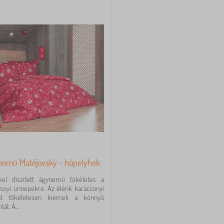
emű Matějovský - hópelyhek
el díszített ágynemű tökéletes a
soyi ünnepekre. Az élénk karácsonyi
lat tőkéletesen kiemeli a könnyű
t. A...