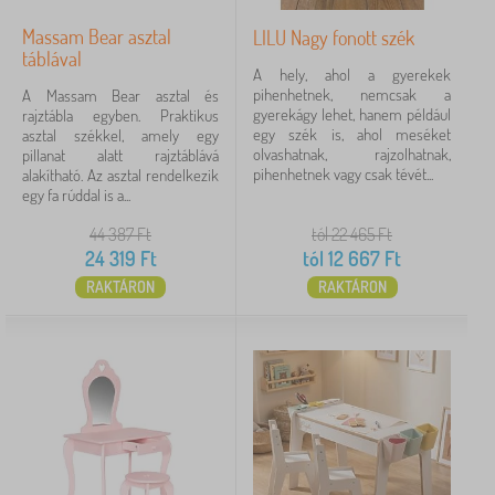
Massam Bear asztal
LILU Nagy fonott szék
táblával
A hely, ahol a gyerekek
pihenhetnek, nemcsak a
A Massam Bear asztal és
gyerekágy lehet, hanem például
rajztábla egyben. Praktikus
egy szék is, ahol meséket
asztal székkel, amely egy
olvashatnak, rajzolhatnak,
pillanat alatt rajztáblává
pihenhetnek vagy csak tévét...
alakítható. Az asztal rendelkezik
egy fa rúddal is a...
44 387
Ft
tól 22 465
Ft
24 319
Ft
tól
12 667
Ft
RAKTÁRON
RAKTÁRON