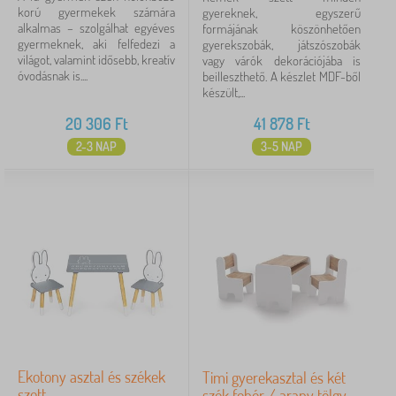
korú gyermekek számára
gyereknek, egyszerű
alkalmas – szolgálhat egyéves
formájának köszönhetően
gyermeknek, aki felfedezi a
gyerekszobák, játszószobák
világot, valamint idősebb, kreatív
vagy várók dekorációjába is
óvodásnak is....
beilleszthető. A készlet MDF-ből
készült,...
20 306
Ft
41 878
Ft
2-3 NAP
3-5 NAP
Ekotony asztal és székek
Timi gyerekasztal és két
szett
szék fehér / arany tölgy