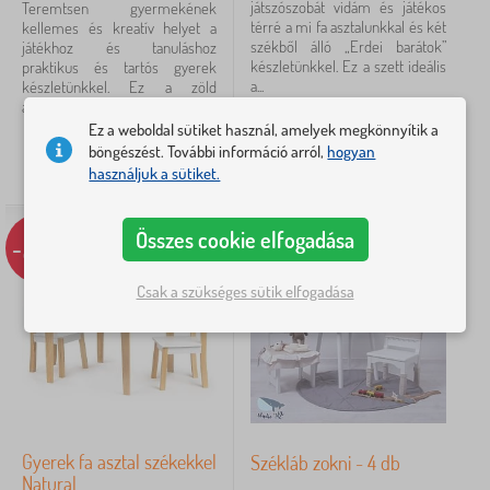
játszószobát vidám és játékos
Teremtsen gyermekének
MDF bútorlap
3
térré a mi fa asztalunkkal és két
kellemes és kreatív helyet a
székből álló „Erdei barátok”
játékhoz és tanuláshoz
tömörfából
2
készletünkkel. Ez a szett ideális
praktikus és tartós gyerek
a...
készletünkkel. Ez a zöld
asztalka két székkel ötvözi a...
32 177
Ft
Színek
Ez a weboldal sütiket használ, amelyek megkönnyítik a
38 325
Ft
22 956
Ft
böngészést. További információ arról,
hogyan
használjuk a sütiket.
RAKTÁRON
RAKTÁRON
natúr
6
Összes cookie elfogadása
-22%
-37%
fehér
5
Csak a szükséges sütik elfogadása
rózsaszín
3
türkizkék
3
kék
2
Gyerek fa asztal székekkel
Székláb zokni - 4 db
világos mentazöld
2
Natural