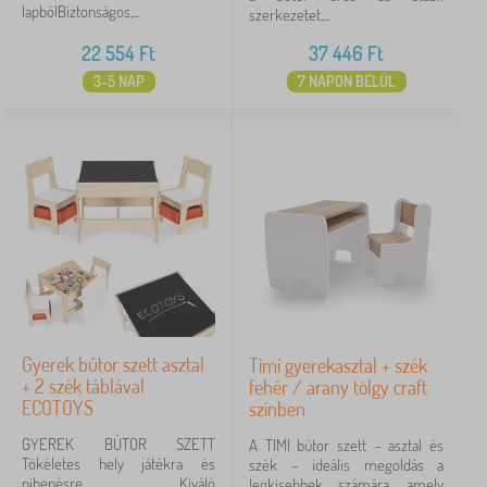
lapbólBiztonságos,...
szerkezetet,...
22 554
Ft
37 446
Ft
3-5 NAP
7 NAPON BELÜL
Gyerek bútor szett asztal
Timi gyerekasztal + szék
+ 2 szék táblával
fehér / arany tölgy craft
ECOTOYS
színben
GYEREK BÚTOR SZETT
A TIMI bútor szett – asztal és
Tökéletes hely játékra és
szék – ideális megoldás a
pihenésre Kiváló
legkisebbek számára, amely