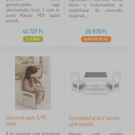
gyerekszobába vagy
ötvözi a funkcionalitást az
játszószobába Szett: 2 szék és
esztétikával. Az univerzális
asztal Masszív MDF lapból
dizájnnak...
készült...
45 727
Ft
26 678
Ft
3-5 NAP
14 NAPON BELÜL
Gyermek szék S/M -
Gyerekasztal és 2 szürke
fehér
szék készlet
A fa gyermek szék különböző
Remek szett minden