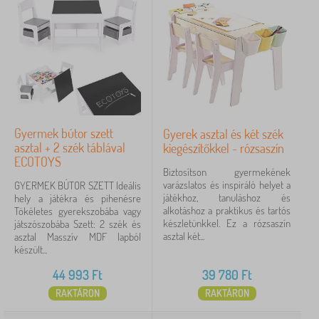
Gyermek bútor szett
Gyerek asztal és két szék
asztal + 2 szék táblával
kiegészítőkkel - rózsaszín
ECOTOYS
Biztosítson gyermekének
varázslatos és inspiráló helyet a
GYERMEK BÚTOR SZETT Ideális
játékhoz, tanuláshoz és
hely a játékra és pihenésre
alkotáshoz a praktikus és tartós
Tökéletes gyerekszobába vagy
készletünkkel. Ez a rózsaszín
játszószobába Szett: 2 szék és
asztal két...
asztal Masszív MDF lapból
készült...
44 993
Ft
39 780
Ft
RAKTÁRON
RAKTÁRON