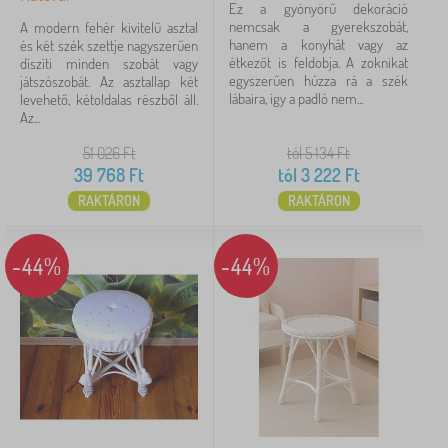
Ez a gyönyörű dekoráció
több
nemcsak a gyerekszobát,
A modern fehér kivitelű asztal
megjelenítése
hanem a konyhát vagy az
és két szék szettje nagyszerűen
>
étkezőt is feldobja. A zoknikat
díszíti minden szobát vagy
egyszerűen húzza rá a szék
játszószobát. Az asztallap két
lábaira, így a padló nem...
levehető, kétoldalas részből áll.
Motívum
Az...
fiúknak
51 026
Ft
tól 5 134
Ft
2
39 768
Ft
tól
3 222
Ft
lányoknak
2
RAKTÁRON
RAKTÁRON
minta nélkül
2
-44%
-44%
Ár
3 222 Ft
51 369 Ft
Szűrés