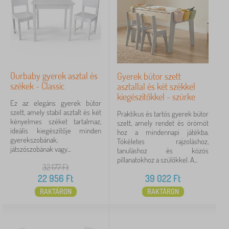
Ourbaby gyerek asztal és
Gyerek bútor szett
székek - Classic
asztallal és két székkel
kiegészítőkkel - szürke
Ez az elegáns gyerek bútor
szett, amely stabil asztalt és két
Praktikus és tartós gyerek bútor
kényelmes széket tartalmaz,
szett, amely rendet és örömöt
ideális kiegészítője minden
hoz a mindennapi játékba.
gyerekszobának,
Tökéletes rajzoláshoz,
játszószobának vagy...
tanuláshoz és közös
pillanatokhoz a szülőkkel. A...
32 177
Ft
22 956
Ft
39 022
Ft
RAKTÁRON
RAKTÁRON