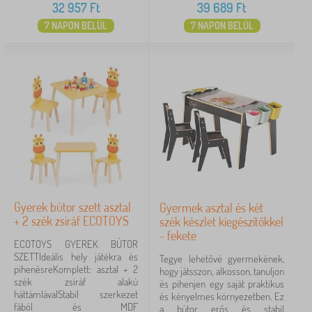
32 957
Ft
39 689
Ft
7 NAPON BELÜL
7 NAPON BELÜL
Gyerek bútor szett asztal
Gyermek asztal és két
+ 2 szék zsiráf ECOTOYS
szék készlet kiegészítőkkel
- fekete
ECOTOYS GYEREK BÚTOR
SZETTIdeális hely játékra és
Tegye lehetővé gyermekének,
pihenésreKomplett: asztal + 2
hogy játsszon, alkosson, tanuljon
szék zsiráf alakú
és pihenjen egy saját praktikus
háttámlávalStabil szerkezet
és kényelmes környezetben. Ez
fából és MDF
a bútor erős és stabil