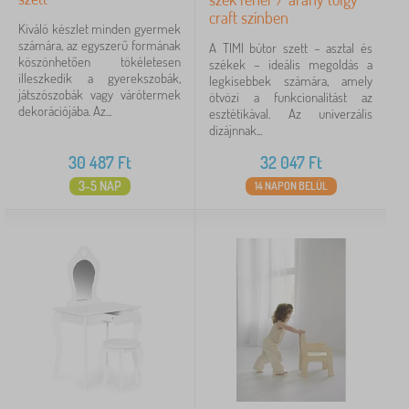
craft színben
Kiváló készlet minden gyermek
számára, az egyszerű formának
A TIMI bútor szett – asztal és
köszönhetően tökéletesen
székek – ideális megoldás a
illeszkedik a gyerekszobák,
legkisebbek számára, amely
játszószobák vagy várótermek
ötvözi a funkcionalitást az
dekorációjába. Az...
esztétikával. Az univerzális
dizájnnak...
30 487
Ft
32 047
Ft
3-5 NAP
14 NAPON BELÜL