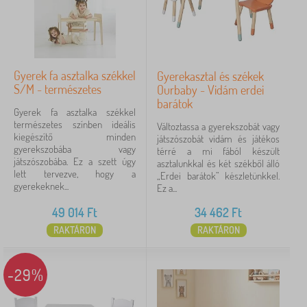
Gyerek fa asztalka székkel
Gyerekasztal és székek
S/M - természetes
Ourbaby - Vidám erdei
barátok
Gyerek fa asztalka székkel
természetes színben ideális
Változtassa a gyerekszobát vagy
kiegészítő minden
játszószobát vidám és játékos
gyerekszobába vagy
térré a mi fából készült
játszószobába. Ez a szett úgy
asztalunkkal és két székből álló
lett tervezve, hogy a
„Erdei barátok” készletünkkel.
gyerekeknek...
Ez a...
49 014
Ft
34 462
Ft
RAKTÁRON
RAKTÁRON
-29%