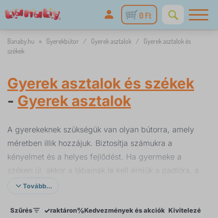
0 Ft
Banaby.hu
»
Gyerekbútor
/
Gyerek asztalok
/
Gyerek asztalok és
székek
Gyerek asztalok és székek
-
Gyerek asztalok
A gyerekeknek szükségük van olyan bútorra, amely
méretben illik hozzájuk. Biztosítja számukra a
kényelmet és a helyes fejlődést. Ha gyermeke a
széken ül, akkor a lábainak le kell érniük a padlóra, a
könyökének pedig kényelmesen az asztalon kell
Tovább...
pihennie. Ez a klasszikus felnőtt széken nem
✓
%
Szűrés
raktáron
Kedvezmények és akciók
Kivitelezés
Bú
lehetséges. Válasszon egy gyönyörű asztalt