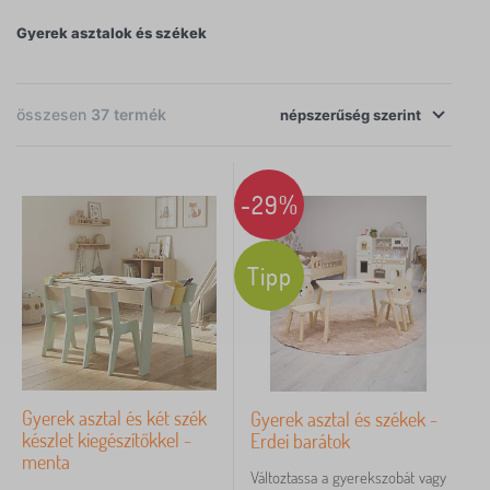
székekkel, ami segít eredeti és gyönyörű
Gyerek asztalok és székek
gyerekszobát létrehozni gyermeke számára.
összesen
37
termék
népszerűség
×
SZŰRÉS
szerint
Kivitelezés
-29%
kis szék
12
Tipp
set
11
kis tábla
10
Bútor variációk
Gyerek asztal és két szék
Gyerek asztal és székek -
készlet kiegészítőkkel -
Erdei barátok
laminált MDF bútorlap
7
menta
Változtassa a gyerekszobát vagy