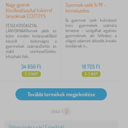
Nagy gyerek
Gyermek szék S/M -
fésülködőasztal tükörrel
természetes
lányoknak ECOTOYS
Fa gyermek szék különböző
korú gyermekek számára
FÉSÜLKÖDŐASZTAL
tervezve – szolgálhat egyéves
LÁNYOKNAKRemek játék és
gyermeknek, aki felfedezi a
bútor minden kislánynakFából
világot, valamint idősebb, kreatív
készült - biztonságos a
óvodásnak is....
gyermekek számáraTartós és
stabil szerkezetSzéles,
kihúzható fiók...
34 650
Ft
18 725
Ft
3-5 NAP
2-3 NAP
Oldal: 1
2
Újdonságokra vár? Értesítjük!