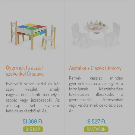
Gyermek fa asztal
Asztalka + 2 szék Ekotony
székekkel Creative
Remek készlet minden
gyermek számára, az egyszerű
Gyönyörű színes asztal és két
formájának köszönhetően
szék készlet, amely
tökéletesen illeszkedik a
nagyszerűen díszíti bármelyik
gyerekszobák, játszószobák
szobát vagy játszószobát. Az
vagy várótermek dekorációjába.
asztallap két kivehető,
Az...
kétoldalas részből áll. Az...
51 369
Ft
19 527
Ft
3-5 NAP
RAKTÁRON