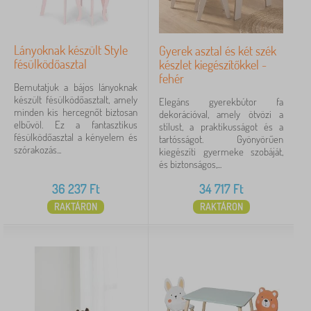
Lányoknak készült Style
Gyerek asztal és két szék
fésülködőasztal
készlet kiegészítőkkel -
fehér
Bemutatjuk a bájos lányoknak
készült fésülködőasztalt, amely
Elegáns gyerekbútor fa
minden kis hercegnőt biztosan
dekorációval, amely ötvözi a
elbűvöl. Ez a fantasztikus
stílust, a praktikusságot és a
fésülködőasztal a kényelem és
tartósságot. Gyönyörűen
szórakozás...
kiegészíti gyermeke szobáját,
és biztonságos,...
36 237
Ft
34 717
Ft
RAKTÁRON
RAKTÁRON