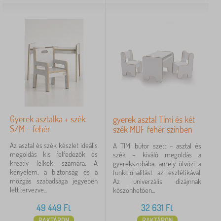
Gyerek asztalka + szék
gyerek asztal Timi és két
S/M – fehér
szék MDF fehér színben
Az asztal és szék készlet ideális
A TIMI bútor szett – asztal és
megoldás kis felfedezők és
szék – kiváló megoldás a
kreatív lelkek számára. A
gyerekszobába, amely ötvözi a
kényelem, a biztonság és a
funkcionalitást az esztétikával.
mozgás szabadsága jegyében
Az univerzális dizájnnak
lett tervezve...
köszönhetően...
49 449
Ft
32 631
Ft
RAKTÁRON
RAKTÁRON