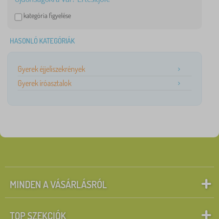
kategória figyelése
HASONLÓ KATEGÓRIÁK
Gyerek éjjeliszekrények
Gyerek íróasztalok
MINDEN A VÁSÁRLÁSRÓL
TOP SZEKCIÓK