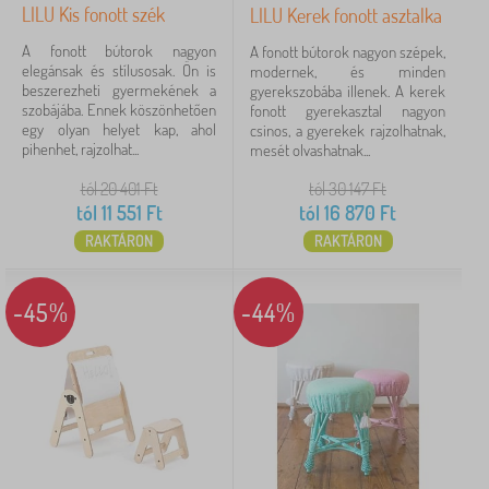
Keresés a szűrőn belül
LILU Kis fonott szék
LILU Kerek fonott asztalka
A fonott bútorok nagyon
A fonott bútorok nagyon szépek,
Elérhetőség
elegánsak és stílusosak. Ön is
modernek, és minden
beszerezheti gyermekének a
gyerekszobába illenek. A kerek
szobájába. Ennek köszönhetően
fonott gyerekasztal nagyon
Ajánlat típusa
egy olyan helyet kap, ahol
csinos, a gyerekek rajzolhatnak,
pihenhet, rajzolhat...
mesét olvashatnak...
Címkék
tól 20 401
Ft
tól 30 147
Ft
tól
11 551
Ft
tól
16 870
Ft
RAKTÁRON
RAKTÁRON
Törlés
SZŰRÉS
-45%
-44%