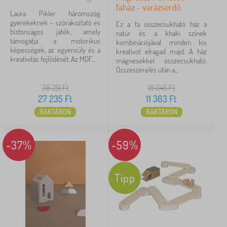
faház - varázserdő
Laura Pikler háromszög
3 025 Ft
74 808 Ft
gyerekeknek – szórakoztató és
Ez a fa összecsukható ház a
biztonságos játék, amely
natúr és a khaki színek
támogatja a motorikus
kombinációjával minden kis
képességek, az egyensúly és a
Szűrés
kreatívot elragad majd. A ház
kreativitás fejlődését. Az MDF...
mágnesekkel összecsukható.
Összeszerelés után a...
Keresés a szűrőn belül
38 251
Ft
18 046
Ft
27 235
Ft
11 363
Ft
Elérhetőség
RAKTÁRON
RAKTÁRON
Ajánlat típusa
-37%
-59%
Címkék
Tipp
Törlés
SZŰRÉS