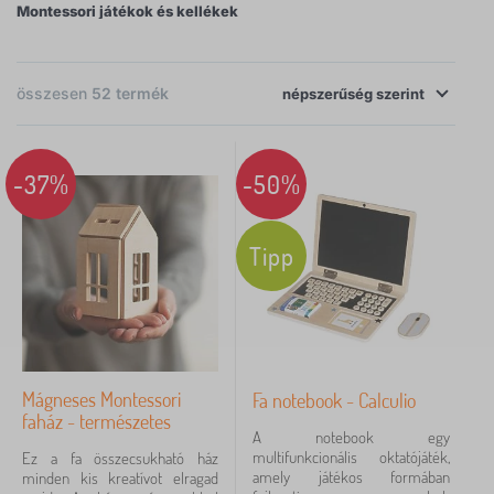
Montessori játékok és kellékek
szolgálja a természetes úton fejlődő gyermeket és a
szülőket, akiknek a boldog és boldoguló gyermek
látványa a legnagyobb öröm.
összesen
52
termék
népszerűség
×
SZŰRÉS
szerint
-37%
-50%
Korosztályok
Tipp
óvodás
36
1 év
15
3-6 év
11
Mágneses Montessori
Fa notebook - Calculio
faház - természetes
12 - 24 hónap
7
A notebook egy
multifunkcionális oktatójáték,
Ez a fa összecsukható ház
amely játékos formában
iskolások
minden kis kreatívot elragad
5