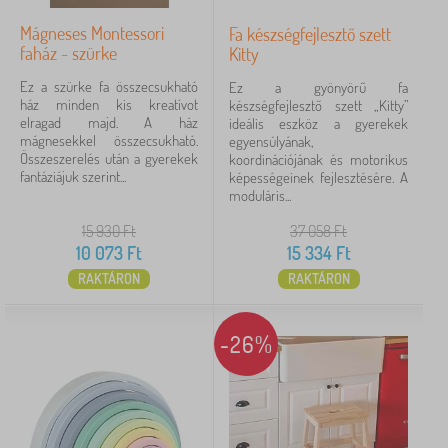
Mágneses Montessori
Fa készségfejlesztő szett
faház - szürke
Kitty
Ez a szürke fa összecsukható
Ez a gyönyörű fa
ház minden kis kreatívot
készségfejlesztő szett „Kitty”
elragad majd. A ház
ideális eszköz a gyerekek
mágnesekkel összecsukható.
egyensúlyának,
Összeszerelés után a gyerekek
koordinációjának és motorikus
fantáziájuk szerint...
képességeinek fejlesztésére. A
moduláris...
15 930
Ft
37 058
Ft
10 073
Ft
15 334
Ft
RAKTÁRON
RAKTÁRON
-26%