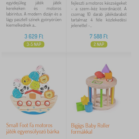
egyidejűleg játék játék
fejleszti a motoros készségeket
kerekeken és motoros
- a szem-kéz koordinációt. A
labirintus. A modern dizájn és a
csomag 10 darab játékdarabot
lágy pasztell színek gyönyörűen
tartalmaz 4 féle közlekedési
kiemelkednek a...
jelenettel -...
3 629
Ft
7 588
Ft
3-5 NAP
2 NAP
Small Foot Fa motoros
Bigjigs Baby Roller
játék egyensúlyozó bárka
formákkal