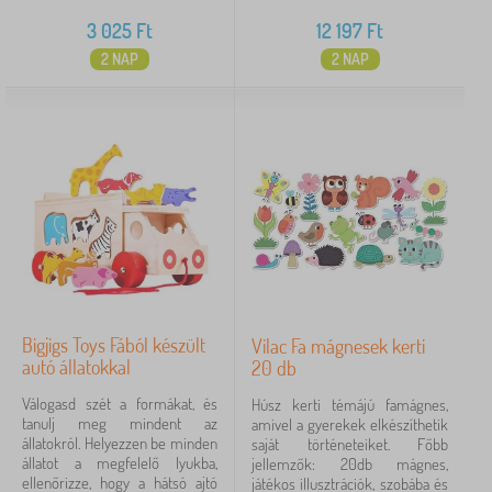
3 025
Ft
12 197
Ft
2 NAP
2 NAP
Bigjigs Toys Fából készült
Vilac Fa mágnesek kerti
autó állatokkal
20 db
Válogasd szét a formákat, és
Húsz kerti témájú famágnes,
tanulj meg mindent az
amivel a gyerekek elkészíthetik
állatokról. Helyezzen be minden
saját történeteiket. Főbb
állatot a megfelelő lyukba,
jellemzők: 20db mágnes,
ellenőrizze, hogy a hátsó ajtó
játékos illusztrációk, szobába és