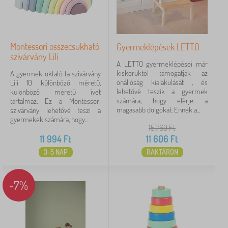
Montessori összecsukható
Gyermeklépések LETTO
szivárvány Lili
A LETTO gyermeklépései már
kiskoruktól támogatják az
A gyermek oktató fa szivárvány
önállóság kialakulását , és
Lili 10 különböző méretű,
lehetővé teszik a gyermek
különböző méretű ívet
számára, hogy elérje a
tartalmaz. Ez a Montessori
magasabb dolgokat. Ennek a...
szivárvány lehetővé teszi a
gyermekek számára, hogy...
15 769
Ft
11 994
Ft
11 606
Ft
3-5 NAP
RAKTÁRON
-7%