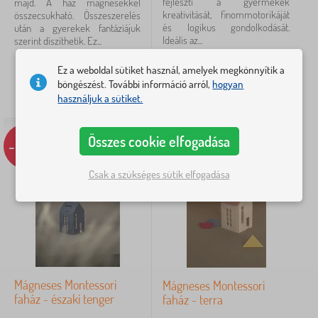
fejleszti a gyermekek
majd. A ház mágnesekkel
kreativitását, finommotorikáját
összecsukható. Összeszerelés
0-3 évek
4
és logikus gondolkodását.
után a gyerekek fantáziájuk
Ideális az...
szerint díszíthetik. Ez...
több
megjelenítése
tól 13 118
Ft
11 146
Ft
Ez a weboldal sütiket használ, amelyek megkönnyítik a
>
tól
8 348
Ft
5 551
Ft
böngészést. További információ arról,
hogyan
használjuk a sütiket.
RAKTÁRON
RAKTÁRON
Ügyesség
Összes cookie elfogadása
-37%
-37%
motoros készségek
36
Csak a szükséges sütik elfogadása
logika
24
irányultság
16
kreativitás
7
szenzoros észlelés
4
Mágneses Montessori
Mágneses Montessori
faház - északi tenger
faház - terra
matematika (számolás)
3