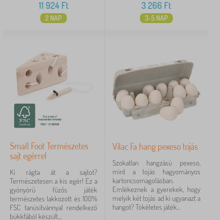
11 924
Ft
3 266
Ft
2 NAP
3-5 NAP
Small Foot Természetes
Vilac Fa hang pexeso tojás
sajt egérrel
Szokatlan hangzású pexeso,
mint a tojás hagyományos
Ki rágta át a sajtot?
kartoncsomagolásban.
Természetesen a kis egér! Ez a
Emlékeznek a gyerekek, hogy
gyönyörű fűzős játék
melyik két tojás ad ki ugyanazt a
természetes lakkozott és 100%
hangot? Tökéletes játék...
FSC tanúsítvánnyal rendelkező
bükkfából készült....