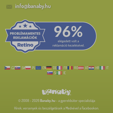
info@banaby.hu
CZ
SK
PL
EN
DE
FR
RO
AT
HR
IT
SI
IE
© 2008 - 2026
Banaby.hu
- a gyerekbútor specialistája
Hírek, versenyek és beszélgetések a Medvével a Facebookon.