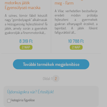
motorikus játék
meg - Farm
Egyensúlyozó macska
A Vilac verhetetlen bestsellerje
eredeti módon próbálja
A színes, tömör fából készült
fejleszteni a gyermekek
nagy "gombolyagok" alkalmasak
gyakran elhanyagolt érzékét, a
a kézügyesség fejlesztésére! Fa
tapintást. A játék főként
játék, amely során a gyerekek
fafigurákból áll,...
gyakorolják a finommotorikát,...
8 319
Ft
10 788
Ft
2 NAP
2 NAP
Oldal: 1
2
Újdonságokra vár? Értesítjük!
kategória figyelése