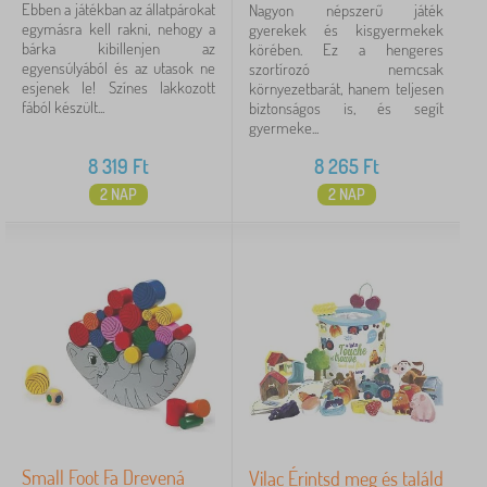
Ebben a játékban az állatpárokat
Nagyon népszerű játék
egymásra kell rakni, nehogy a
gyerekek és kisgyermekek
bárka kibillenjen az
körében. Ez a hengeres
egyensúlyából és az utasok ne
szortírozó nemcsak
esjenek le! Színes lakkozott
környezetbarát, hanem teljesen
fából készült...
biztonságos is, és segít
gyermeke...
8 319
Ft
8 265
Ft
2 NAP
2 NAP
Small Foot Fa Drevená
Vilac Érintsd meg és találd