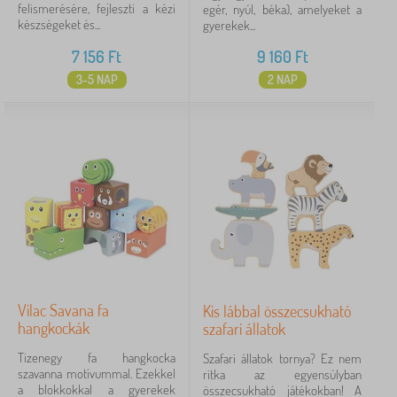
felismerésére, fejleszti a kézi
egér, nyúl, béka), amelyeket a
készségeket és...
gyerekek...
7 156
Ft
9 160
Ft
3-5 NAP
2 NAP
Vilac Savana fa
Kis lábbal összecsukható
hangkockák
szafari állatok
Tizenegy fa hangkocka
Szafari állatok tornya? Ez nem
szavanna motívummal. Ezekkel
ritka az egyensúlyban
a blokkokkal a gyerekek
összecsukható játékokban! A