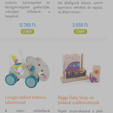
motoros készségeiket és
hét állatfigurát tetszés szerint
kézügyességüket gyakorolják,
egymásra rakhatod, de vigyázz,
miközben felfedezik a
ne dőljön össze...
hangokat....
12 765
Ft
5 659
Ft
2 NAP
2 NAP
Lovagló elefánt motoros
Bigjigs Baby Snap-on
labirintussal
blokkok szállítóeszközök
A vidám elefántbarát
Képek összerakásával a játék