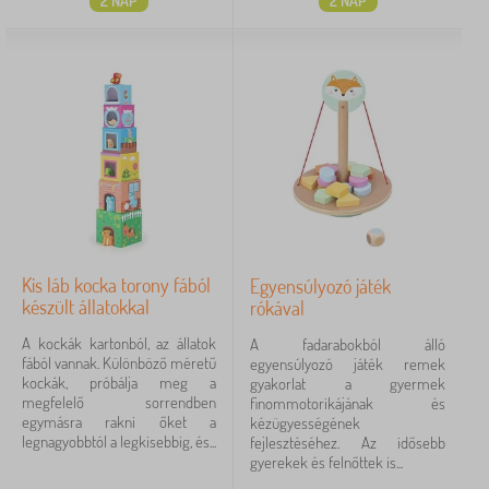
2 NAP
2 NAP
Kis láb kocka torony fából
Egyensúlyozó játék
készült állatokkal
rókával
A kockák kartonból, az állatok
A fadarabokból álló
fából vannak. Különböző méretű
egyensúlyozó játék remek
kockák, próbálja meg a
gyakorlat a gyermek
megfelelő sorrendben
finommotorikájának és
egymásra rakni őket a
kézügyességének
legnagyobbtól a legkisebbig, és...
fejlesztéséhez. Az idősebb
gyerekek és felnőttek is...