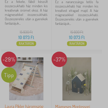
Ez a fekete, fából készült
Ez a narancssárga tetős fa
több
összecsukható ház minden kis
összecsukható ház minden kis
megjelenítése
kreatívnak örömet okoz. A ház
kreatívot elragad majd. A ház
>
mágnesekkel összecsukható.
mágnesekkel összecsukható.
Összeszerelés után a gyerekek
Összeszerelés után a gyerekek
fantáziájuk...
fantáziájuk...
Méret
15 930
Ft
15 930
Ft
L
1
10 073
Ft
10 073
Ft
RAKTÁRON
RAKTÁRON
M
1
S
1
-29%
-37%
Faj montessori
Tipp
játékok
24
támogatás
2
Laura Pikler háromszög
Mágneses Montessori
Ár