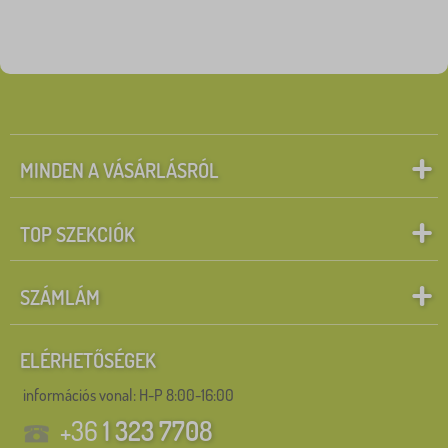
MINDEN A VÁSÁRLÁSRÓL
TOP SZEKCIÓK
SZÁMLÁM
ELÉRHETŐSÉGEK
információs vonal:
H-P 8:00-16:00
+36
1 323 7708