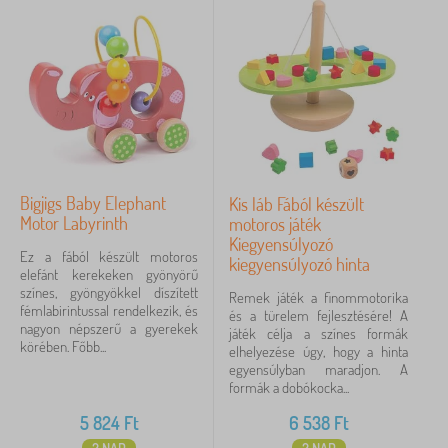
Bigjigs Baby Elephant
Kis láb Fából készült
Motor Labyrinth
motoros játék
Kiegyensúlyozó
Ez a fából készült motoros
kiegyensúlyozó hinta
elefánt kerekeken gyönyörű
színes, gyöngyökkel díszített
Remek játék a finommotorika
fémlabirintussal rendelkezik, és
és a türelem fejlesztésére! A
nagyon népszerű a gyerekek
játék célja a színes formák
körében. Főbb...
elhelyezése úgy, hogy a hinta
egyensúlyban maradjon. A
formák a dobókocka...
5 824
Ft
6 538
Ft