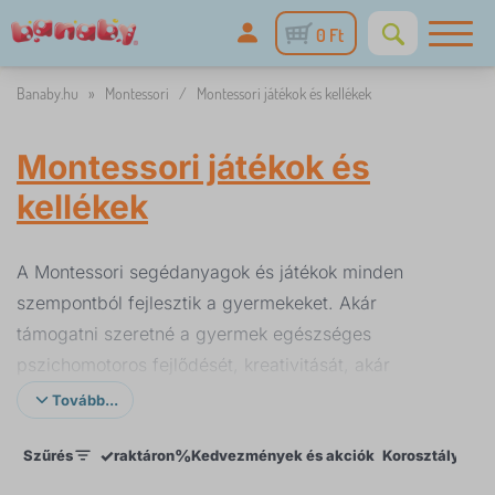
0 Ft
Banaby.hu
»
Montessori
/
Montessori játékok és kellékek
Montessori játékok és
kellékek
A Montessori segédanyagok és játékok minden
szempontból fejlesztik a gyermekeket. Akár
támogatni szeretné a gyermek egészséges
pszichomotoros fejlődését, kreativitását, akár
valamivel szórakoztatnia kell a gyermeket, itt
Tovább...
választhat. A természetes anyag, a vidám színek és
✓
%
Szűrés
raktáron
Kedvezmények és akciók
Korosztályok
az ötletes formák a Montessori-pedagógia alapját
képezik. Minden játék vagy segédeszköz egyaránt