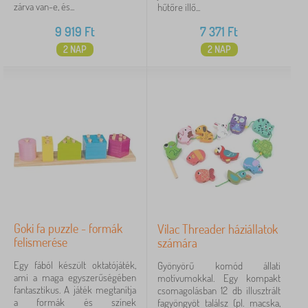
zárva van-e, és...
hűtőre illő...
9 919
Ft
7 371
Ft
2 NAP
2 NAP
Goki fa puzzle - formák
Vilac Threader háziállatok
felismerése
számára
Egy fából készült oktatójáték,
Gyönyörű komód állati
ami a maga egyszerűségében
motívumokkal. Egy kompakt
fantasztikus. A játék megtanítja
csomagolásban 12 db illusztrált
a formák és színek
fagyöngyöt találsz (pl. macska,