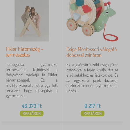
Pikler háromszög -
Csiga Montessori válogató
természetes
dobozzal zsinóron
Támogassa gyermeke
Ez a gyönyörű zöld csiga piros
természetes fejlődését a
csápokkal a fején kiváló társ az
BabyWood márkájú fa Pikler
első sétákhoz és játékokhoz. Ez
háromszöggel. Ez a
az egyszerű játék biztosan
multifunkcionális létra úgy lett
ösztönzi minden gyermeket a
tervezve, hogy elősegítse a
közös...
gyermekek...
46 373
Ft
9 217
Ft
RAKTÁRON
RAKTÁRON