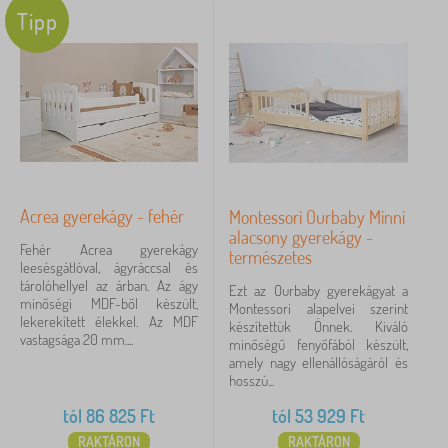
Tipp
Acrea gyerekágy - fehér
Montessori Ourbaby Minni
alacsony gyerekágy -
Fehér Acrea gyerekágy
természetes
leesésgátlóval, ágyráccsal és
tárolóhellyel az árban. Az ágy
Ezt az Ourbaby gyerekágyat a
minőségi MDF-ből készült,
Montessori alapelvei szerint
lekerekített élekkel. Az MDF
készítettük Önnek. Kiváló
vastagsága 20 mm....
minőségű fenyőfából készült,
amely nagy ellenállóságáról és
hosszú...
tól
86 825
Ft
tól
53 929
Ft
RAKTÁRON
RAKTÁRON