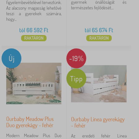
gyermek önállóságát és
figyelembevételével terveztünk.
természetes fejlődését....
Az alacsony magasság lehetővé
teszi a gyerekek számára,
hogy...
tól
66 592
Ft
tól
65 674
Ft
RAKTÁRON
RAKTÁRON
Új
-19%
Tipp
Ourbaby Meadow Plus
Ourbaby Linea gyerekágy
Duo gyerekágy - fehér
- fehér
Modern Meadow Plus Duo
Az eredeti fehér Linea