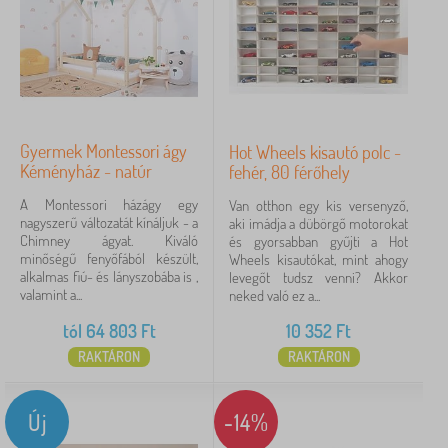
Gyermek Montessori ágy
Hot Wheels kisautó polc -
Kéményház - natúr
fehér, 80 férőhely
A Montessori házágy egy
Van otthon egy kis versenyző,
nagyszerű változatát kínáljuk - a
aki imádja a dübörgő motorokat
Chimney ágyat. Kiváló
és gyorsabban gyűjti a Hot
minőségű fenyőfából készült,
Wheels kisautókat, mint ahogy
alkalmas fiú- és lányszobába is ,
levegőt tudsz venni? Akkor
valamint a...
neked való ez a...
tól
64 803
Ft
10 352
Ft
RAKTÁRON
RAKTÁRON
Új
-14%