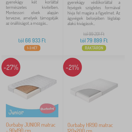
gyerekágy két korláttal
gyerekágy védőkorláttal a
természetes kivitelben,
fejvégek szögletes formáival
Montessori elvek alapján
hívja fel magára a figyelmet. Az
tervezve, amelyek támogatják
ágyvégek belsejében téglalap
az önállóságot, a mozgás...
alakú kivágások...
tól 99 201
Ft
tól
66 933
Ft
tól
79 899
Ft
RAKTÁRON
1-3 HÉT
-27%
-21%
Ourbaby JUNIOR matrac
Ourbaby HR90 matrac
- 90x190 cm
120x200 cm