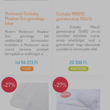
Montessori Ourbaby
Ourbaby MIKROC
Meadow Duo gyerekágy -
gyerekmatrac 160x70
fehér
Az Ourbaby MikroC
gyerekmatrac 70x160 cm-es
Modern Montessori Meadow
méretben kétoldalas matrac,
Duo gyerekágy két
amely lehetőséget nyújt a
védőkorláttal természetes
gyerekeknek, hogy válasszanak
kivitelben, a Montessori elvek
a puhább és keményebb oldal...
szerint tervezve, amelyek
támogatják az önállóságot, a...
tól
64 273
Ft
20 306
Ft
RAKTÁRON
1-3 HÉT
-27%
-27%