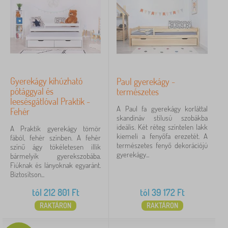
Gyerekágy kihúzható
Paul gyerekágy -
pótággyal és
természetes
leesésgátlóval Praktik -
A Paul fa gyerekágy korláttal
Fehér
skandináv stílusú szobákba
ideális. Két réteg színtelen lakk
A Praktik gyerekágy tömör
kiemeli a fenyőfa erezetét. A
fából, fehér színben. A fehér
természetes fenyő dekorációjú
színű ágy tökéletesen illik
gyerekágy...
bármelyik gyerekszobába.
Fiúknak és lányoknak egyaránt.
Biztosítson...
tól
212 801
Ft
tól
39 172
Ft
RAKTÁRON
RAKTÁRON