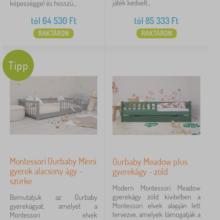
játék kedvelt...
képességgel és hosszú...
tól
64 530
Ft
tól
85 333
Ft
RAKTÁRON
RAKTÁRON
Tipp
Montessori Ourbaby Minni
Ourbaby Meadow plus
gyerek alacsony ágy -
gyerekágy - zöld
szürke
Modern Montessori Meadow
gyerekágy zöld kivitelben a
Bemutatjuk az Ourbaby
Montessori elvek alapján lett
gyerekágyat, amelyet a
tervezve, amelyek támogatják a
Montessori elvek