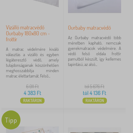
Vízálló matracvédő
Ourbaby matracvédő
Ourbaby 180x80 cm -
Az Ourbaby matracvédő több
frottír
méretben kapható, nemcsak
gyerekmatracok védelmére. A
A matrac védelmére kiváló
védő felső oldala frottír
választás a vízálló és egyben
pamutból készült, így kellemes
légáteresztő védő, amely
tapintású, az alsó...
tulajdonságainak köszönhetően
meghosszabbítja minden
matrac élettartamát. Felső...
6 011
Ft
tól 5 676
Ft
4 383
Ft
tól
4 136
Ft
RAKTÁRON
RAKTÁRON
Tipp