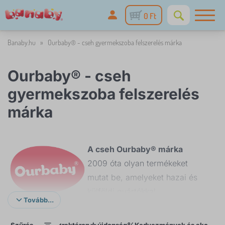
0 Ft
Banaby.hu
»
Ourbaby® - cseh gyermekszoba felszerelés márka
Ourbaby® - cseh
gyermekszoba felszerelés
márka
A cseh Ourbaby® márka
2009 óta olyan termékeket
mutat be, amelyeket hazai és
külföldi gyártókkal
Tovább...
együttműködve alakítunk ki,
hogy kielégítsük vásárlóink
Szűrés
raktáron
újdonság
Kedvezmények és akciók