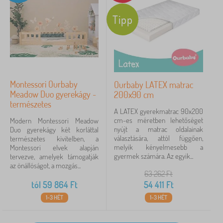
Tipp
Montessori Ourbaby
Ourbaby LATEX matrac
Meadow Duo gyerekágy -
200x90 cm
természetes
A LATEX gyerekmatrac 90x200
cm-es méretben lehetőséget
Modern Montessori Meadow
nyújt a matrac oldalainak
Duo gyerekágy két korláttal
választására, attól függően,
természetes kivitelben, a
melyik kényelmesebb a
Montessori elvek alapján
gyermek számára. Az egyik...
tervezve, amelyek támogatják
az önállóságot, a mozgás...
63 262
Ft
tól
59 864
Ft
54 411
Ft
1-3 HÉT
1-3 HÉT