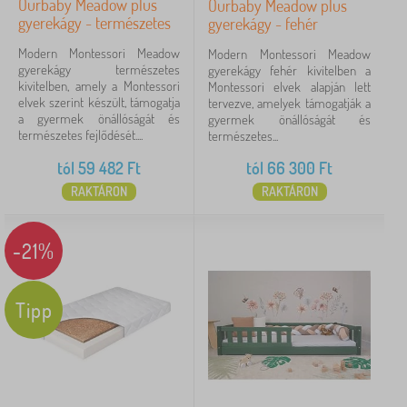
Ourbaby Meadow plus
Ourbaby Meadow plus
h
gyerekágy - természetes
gyerekágy - fehér
á
Címkék
k
Modern Montessori Meadow
Modern Montessori Meadow
gyerekágy természetes
gyerekágy fehér kivitelben a
Márkák
1
kivitelben, amely a Montessori
Montessori elvek alapján lett
elvek szerint készült, támogatja
tervezve, amelyek támogatják a
a gyermek önállóságát és
gyermek önállóságát és
természetes fejlődését....
természetes...
Ourbaby®
398
✓
tól
59 482
Ft
tól
66 300
Ft
RAKTÁRON
RAKTÁRON
Kocot Kids
45
Jerry Fabrics
23
-21%
Babai
11
Tipp
PASTELOWE LOVE®
9
ADEKO®
6
VYLEN
6