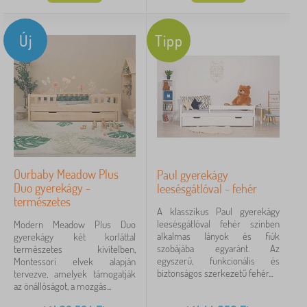
Új
Tipp
Ourbaby Meadow Plus
Paul gyerekágy
Duo gyerekágy -
leesésgátlóval - fehér
természetes
A klasszikus Paul gyerekágy
leesésgátlóval fehér színben
Modern Meadow Plus Duo
alkalmas lányok és fiúk
gyerekágy két korláttal
szobájába egyaránt. Az
természetes kivitelben,
egyszerű, funkcionális és
Montessori elvek alapján
biztonságos szerkezetű fehér...
tervezve, amelyek támogatják
az önállóságot, a mozgás...