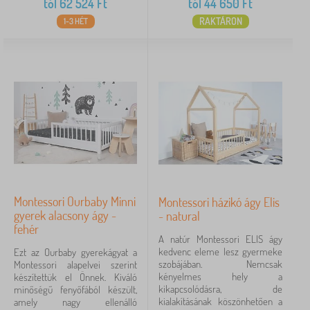
tól
62 524
Ft
tól
44 650
Ft
RAKTÁRON
1-3 HÉT
Montessori Ourbaby Minni
Montessori házikó ágy Elis
gyerek alacsony ágy -
- natural
fehér
A natúr Montessori ELIS ágy
kedvenc eleme lesz gyermeke
Ezt az Ourbaby gyerekágyat a
szobájában. Nemcsak
Montessori alapelvei szerint
kényelmes hely a
készítettük el Önnek. Kiváló
kikapcsolódásra, de
minőségű fenyőfából készült,
kialakításának köszönhetően a
amely nagy ellenálló