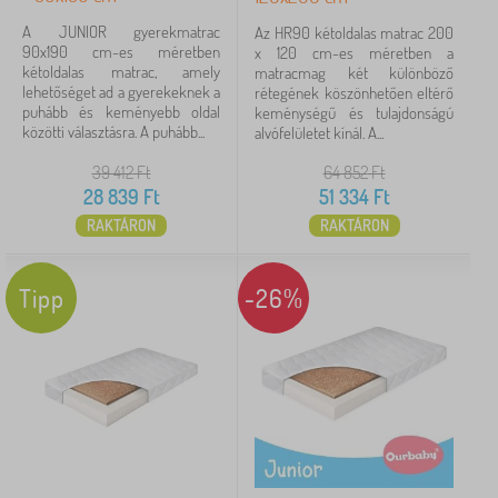
A JUNIOR gyerekmatrac
Az HR90 kétoldalas matrac 200
90x190 cm-es méretben
x 120 cm-es méretben a
kétoldalas matrac, amely
matracmag két különböző
lehetőséget ad a gyerekeknek a
rétegének köszönhetően eltérő
puhább és keményebb oldal
keménységű és tulajdonságú
közötti választásra. A puhább...
alvófelületet kínál. A...
39 412
Ft
64 852
Ft
28 839
Ft
51 334
Ft
RAKTÁRON
RAKTÁRON
Tipp
-26%