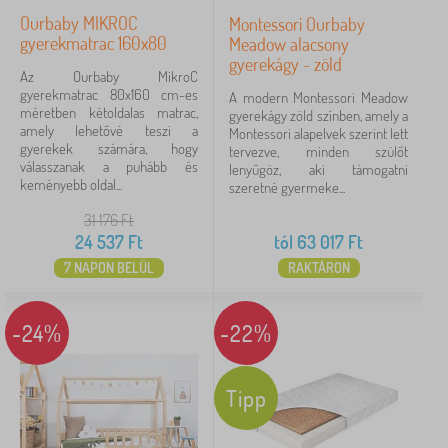
Ourbaby MIKROC
Montessori Ourbaby
több
gyerekmatrac 160x80
Meadow alacsony
megjelenítése
gyerekágy - zöld
>
Az Ourbaby MikroC
gyerekmatrac 80x160 cm-es
A modern Montessori Meadow
méretben kétoldalas matrac,
gyerekágy zöld színben, amely a
amely lehetővé teszi a
Montessori alapelvek szerint lett
SZŰRÉS
gyerekek számára, hogy
tervezve, minden szülőt
válasszanak a puhább és
lenyűgöz, aki támogatni
keményebb oldal...
szeretné gyermeke...
31 176
Ft
24 537
Ft
tól
63 017
Ft
7 NAPON BELÜL
RAKTÁRON
-24%
-22%
Tipp