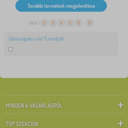
Oldal: 1
2
3
4
5
6
...
13
Újdonságokra vár? Értesítjük!
MINDEN A VÁSÁRLÁSRÓL
TOP SZEKCIÓK