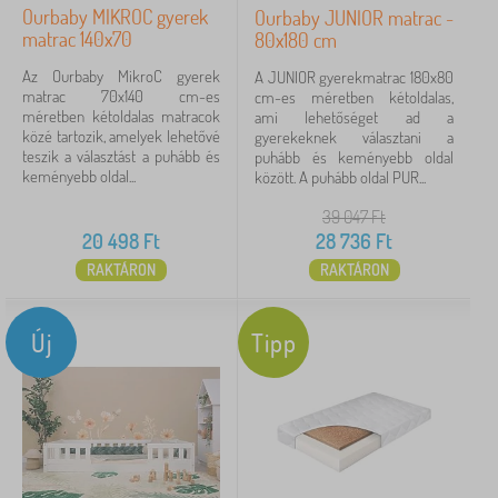
Ourbaby MIKROC gyerek
Ourbaby JUNIOR matrac -
matrac 140x70
80x180 cm
Az Ourbaby MikroC gyerek
A JUNIOR gyerekmatrac 180x80
matrac 70x140 cm-es
cm-es méretben kétoldalas,
méretben kétoldalas matracok
ami lehetőséget ad a
közé tartozik, amelyek lehetővé
gyerekeknek választani a
teszik a választást a puhább és
puhább és keményebb oldal
keményebb oldal...
között. A puhább oldal PUR...
39 047
Ft
20 498
Ft
28 736
Ft
RAKTÁRON
RAKTÁRON
Új
Tipp