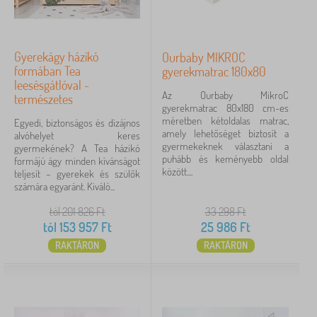
Gyerekágy házikó
Ourbaby MIKROC
formában Tea
gyerekmatrac 180x80
leesésgátlóval -
Az Ourbaby MikroC
természetes
gyerekmatrac 80x180 cm-es
méretben kétoldalas matrac,
Egyedi, biztonságos és dizájnos
amely lehetőséget biztosít a
alvóhelyet keres
gyermekeknek választani a
gyermekének? A Tea házikó
puhább és keményebb oldal
formájú ágy minden kívánságot
között....
teljesít – gyerekek és szülők
számára egyaránt. Kiváló...
tól 201 826
Ft
33 298
Ft
tól
153 957
Ft
25 986
Ft
RAKTÁRON
RAKTÁRON