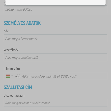
jelszó újra
SZEMÉLYES ADATOK
név
vezetéknév
telefonszám
+36
Magyarország
+36
SZÁLLÍTÁSI CÍM
utca és házszám