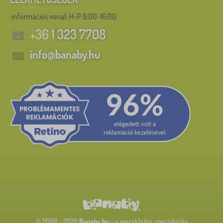
információs vonal:
H-P 8:00-16:00
+36
1 323 7708
info@banaby.hu
© 2008 - 2026
Banaby.hu
- a gyerekbútor specialistája