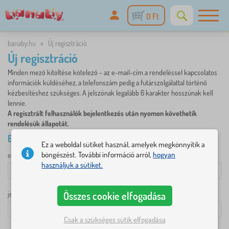
0 Ft
banaby.hu
»
Új regisztráció
Új regisztráció
Minden mező kitöltése kötelező - az e-mail-cím a rendeléssel kapcsolatos
információk küldéséhez, a telefonszám pedig a futárszolgálattal történő
kézbesítéshez szükséges. A jelszónak legalább 6 karakter hosszúnak kell
lennie.
A regisztrált felhasználók bejelentkezés után nyomon követhetik
rendelésük állapotát.
BEJELENTKEZÉSI ADATOK
Ez a weboldal sütiket használ, amelyek megkönnyítik a
böngészést. További információ arról,
hogyan
e-mail
használjuk a sütiket.
Összes cookie elfogadása
jelszó
Csak a szükséges sütik elfogadása