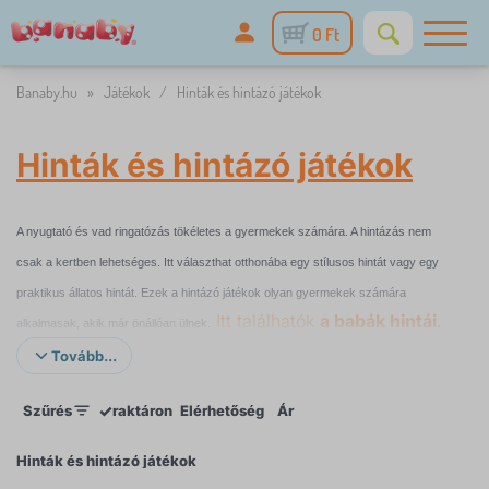
0 Ft
Banaby.hu
»
Játékok
/
Hinták és hintázó játékok
Hinták és hintázó játékok
A nyugtató és vad ringatózás tökéletes a gyermekek számára. A hintázás nem
csak a kertben lehetséges. Itt választhat otthonába egy stílusos hintát vagy egy
praktikus állatos hintát. Ezek a hintázó játékok olyan gyermekek számára
Itt találhatók
a babák hintái
.
alkalmasak, akik már önállóan ülnek.
Tovább...
A gyerekszobában lógó hinták könnyen rögzíthetők. Legalább 2,5 m-es
belmagasságú helyiségekbe alkalmasak. Ha van kertje, akkor válasszon egy
✓
Szűrés
raktáron
Elérhetőség
Ár
kültéri hintát. Tartsa szemmel a gyerekeket, miközben hintázik, és élvezze az
Hinták és hintázó játékok
örömüket. Az állatos hinták egyszerre szépek és praktikusak. Könnyen