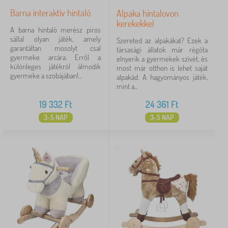
Barna interaktív hintaló
Alpaka hintalovon
kerekekkel
A barna hintaló merész piros
sállal olyan játék, amely
Szereted az alpakákat? Ezek a
garantáltan mosolyt csal
társasági állatok már régóta
gyermeke arcára. Erről a
elnyerik a gyermekek szívét, és
különleges játékról álmodik
most már otthon is lehet saját
gyermeke a szobájában!...
alpakád. A hagyományos játék,
mint a...
19 332
Ft
24 361
Ft
3-5 NAP
3-5 NAP