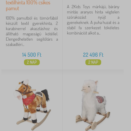
textilhinta 100% csíkos
A 2Kids Toys márkájú, bárány
pamut
mintás aranyos hinta végtelen
szórakozást nyújt a
100% pamutból és tömörfából
gyerekeknek. A puha huzat és a
készült textil gyerekhinta, 2
stabil fa szerkezet tökéletes
karabinerrel akasztáshoz és
kombinációt alkot a...
állítható magasságú kötéllel.
Elengedhetetlen segítőtárs a
szabadtéri...
14 500
Ft
22 496
Ft
2 NAP
2 NAP