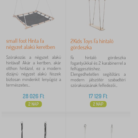
small foot Hinta fa
2Kids Toys Fa hintaló
négyzet alakú keretben
gördeszka
Szórakozás a négyzet alakú
Fa hintaló gördeszka
hintával! Akár a kertben, akár
fogantyúkkal és 2 karabinerrel a
otthon hintázol, ez a modern
felfüggesztéshez.
dizájnú négyzet alakú fészek
Elengedhetetlen segítőtárs a
biztosan mindenkit lenyűgöz a
modern játszótér szabadtéri
természetes...
szórakozásának felfedezői...
28 026
Ft
17 129
Ft
2 NAP
2 NAP