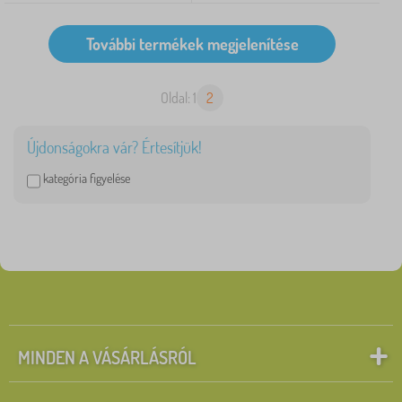
Oldal: 1
2
Újdonságokra vár? Értesítjük!
kategória figyelése
MINDEN A VÁSÁRLÁSRÓL