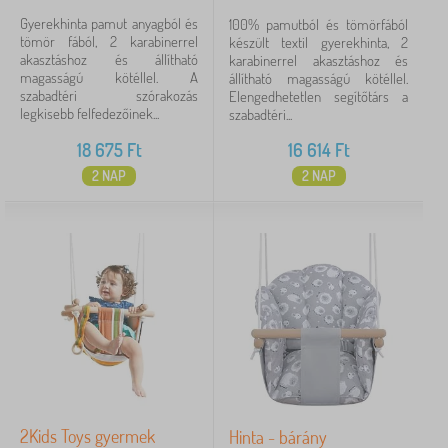
Gyerekhinta pamut anyagból és
100% pamutból és tömörfából
tömör fából, 2 karabinerrel
készült textil gyerekhinta, 2
akasztáshoz és állítható
karabinerrel akasztáshoz és
magasságú kötéllel. A
állítható magasságú kötéllel.
szabadtéri szórakozás
Elengedhetetlen segítőtárs a
legkisebb felfedezőinek...
szabadtéri...
18 675
Ft
16 614
Ft
2 NAP
2 NAP
2Kids Toys gyermek
Hinta - bárány