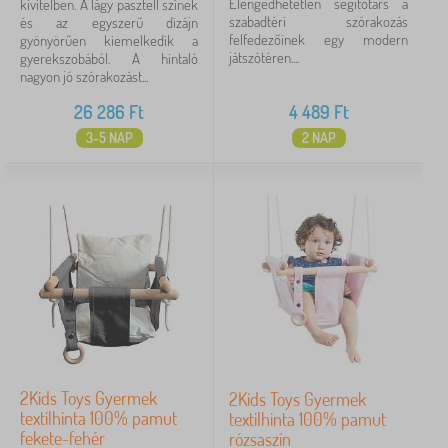
Elengedhetetlen segítőtárs a
kivitelben. A lágy pasztell színek
szabadtéri szórakozás
és az egyszerű dizájn
felfedezőinek egy modern
gyönyörűen kiemelkedik a
játszótéren....
gyerekszobából. A hintaló
nagyon jó szórakozást...
26 286
Ft
4 489
Ft
3-5 NAP
2 NAP
2Kids Toys Gyermek
2Kids Toys Gyermek
textilhinta 100% pamut
textilhinta 100% pamut
fekete-fehér
rózsaszín