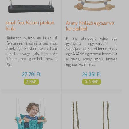
small foot Kültéri játékok
Arany hintázó egyszarvú
hinta
kerekekkel
Hintázzon nyáron és télen is!
Ki ne álmodott volna egy
Kivételesen erős és tartós hinta,
gyönyörű egyszarvúról a
amely egész évben használható
szobájában..? És mi lenne, ha ez
a kertben vagy a játszótéren. Az
egy ARANY egyszarvú lenne? Ez
ülés merev gumiból készült,
a bájos, arany színű hintázó
így...
egyszarvú, amely...
27 701
Ft
24 361
Ft
2 NAP
3-5 NAP