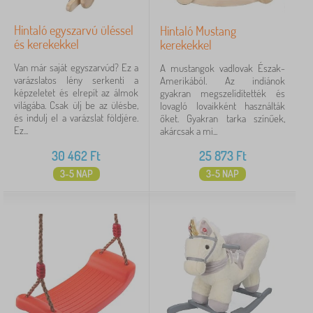
Hintaló egyszarvú üléssel
Hintaló Mustang
és kerekekkel
kerekekkel
Van már saját egyszarvúd? Ez a
A mustangok vadlovak Észak-
varázslatos lény serkenti a
Amerikából. Az indiánok
képzeletet és elrepít az álmok
gyakran megszelídítették és
világába. Csak ülj be az ülésbe,
lovagló lovaikként használták
és indulj el a varázslat földjére.
őket. Gyakran tarka színűek,
Ez...
akárcsak a mi...
30 462
Ft
25 873
Ft
3-5 NAP
3-5 NAP