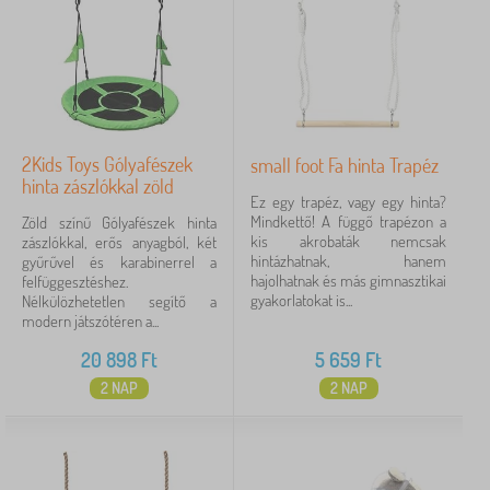
2Kids Toys Gólyafészek
small foot Fa hinta Trapéz
hinta zászlókkal zöld
Ez egy trapéz, vagy egy hinta?
Mindkettő! A függő trapézon a
Zöld színű Gólyafészek hinta
kis akrobaták nemcsak
zászlókkal, erős anyagból, két
hintázhatnak, hanem
gyűrűvel és karabinerrel a
hajolhatnak és más gimnasztikai
felfüggesztéshez.
gyakorlatokat is...
Nélkülözhetetlen segítő a
modern játszótéren a...
20 898
Ft
5 659
Ft
2 NAP
2 NAP