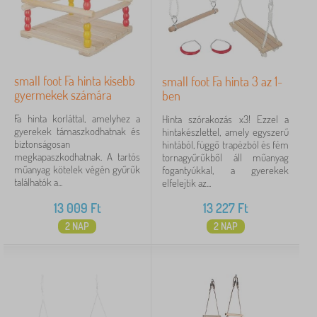
small foot Fa hinta kisebb
small foot Fa hinta 3 az 1-
gyermekek számára
ben
Fa hinta korláttal, amelyhez a
Hinta szórakozás x3! Ezzel a
gyerekek támaszkodhatnak és
hintakészlettel, amely egyszerű
biztonságosan
hintából, függő trapézból és fém
megkapaszkodhatnak. A tartós
tornagyűrűkből áll műanyag
műanyag kötelek végén gyűrűk
fogantyúkkal, a gyerekek
találhatók a...
elfelejtik az...
13 009
Ft
13 227
Ft
2 NAP
2 NAP