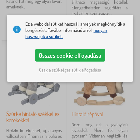
kaland, hát még egy olyan lovon,
állítható magasságú kötéllel.
amelynek...
Elengedhetetlen segítőtárs a
szabadtéri szórakozás...
Ez a weboldal sütiket használ, amelyek megkönnyítik a
30 436
Ft
17 509
Ft
böngészést. További információ arról,
hogyan
RAKTÁRON
RAKTÁRON
használjuk a sütiket.
Összes cookie elfogadása
Csak a szükséges sütik elfogadása
Szürke hintaló székkel és
Hintaló répával
kerekekkel
Nézd meg ezt a gyönyörű
lovacskát. Miért fut olyan
Hintaló kerekekkel, új, aranyos
gyorsan? Vidáman vágtázik és
változatban. Finom szín, puha és