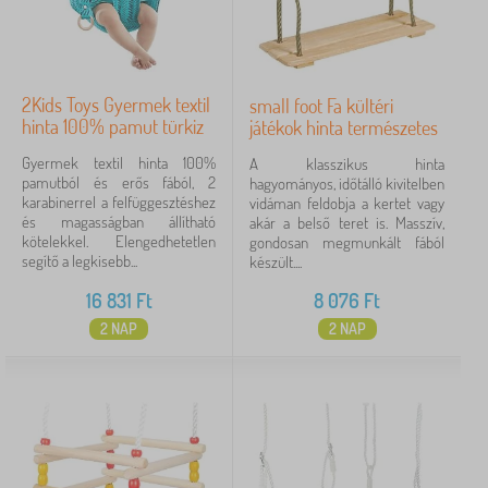
2Kids Toys Gyermek textil
small foot Fa kültéri
hinta 100% pamut türkiz
játékok hinta természetes
Gyermek textil hinta 100%
A klasszikus hinta
pamutból és erős fából, 2
hagyományos, időtálló kivitelben
karabinerrel a felfüggesztéshez
vidáman feldobja a kertet vagy
és magasságban állítható
akár a belső teret is. Masszív,
kötelekkel. Elengedhetetlen
gondosan megmunkált fából
segítő a legkisebb...
készült....
16 831
Ft
8 076
Ft
2 NAP
2 NAP