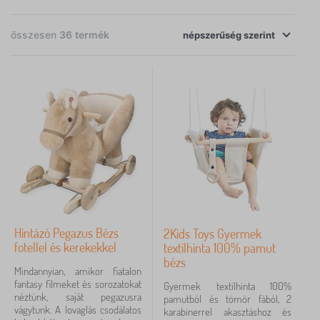
mozgathatóak. Az ülés alacsonyan van a talajhoz képest, így a gyerekek
×
SZŰRÉS
segítség nélkül is tudnak hintázni. A legnépszerűbbek a hintalovak.
összesen
36
termék
népszerűség
Elérhetőség
szerint
Ár
4 489 Ft
30 462 Ft
Szűrés
Keresés a szűrőn belül
Hintázó Pegazus Bézs
2Kids Toys Gyermek
Törlés
SZŰRÉS
fotellel és kerekekkel
textilhinta 100% pamut
bézs
Mindannyian, amikor fiatalon
fantasy filmeket és sorozatokat
Gyermek textilhinta 100%
néztünk, saját pegazusra
pamutból és tömör fából, 2
vágytunk. A lovaglás csodálatos
karabinerrel akasztáshoz és