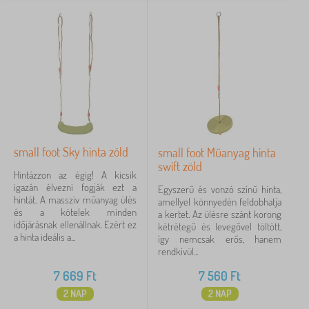
small foot Sky hinta zöld
small foot Műanyag hinta
swift zöld
Hintázzon az égig! A kicsik
igazán élvezni fogják ezt a
Egyszerű és vonzó színű hinta,
hintát. A masszív műanyag ülés
amellyel könnyedén feldobhatja
és a kötelek minden
a kertet. Az ülésre szánt korong
időjárásnak ellenállnak. Ezért ez
kétrétegű és levegővel töltött,
a hinta ideális a...
így nemcsak erős, hanem
rendkívül...
7 669
Ft
7 560
Ft
2 NAP
2 NAP