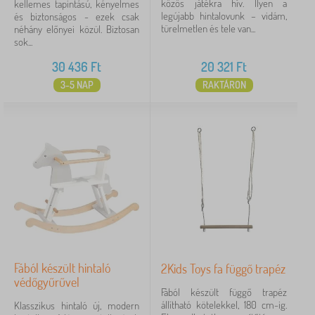
közös játékra hív. Ilyen a
kellemes tapintású, kényelmes
legújabb hintalovunk – vidám,
és biztonságos - ezek csak
türelmetlen és tele van...
néhány előnyei közül. Biztosan
sok...
30 436
Ft
20 321
Ft
3-5 NAP
RAKTÁRON
Fából készült hintaló
2Kids Toys fa függő trapéz
védőgyűrűvel
Fából készült függő trapéz
állítható kötelekkel, 180 cm-ig.
Klasszikus hintaló új, modern