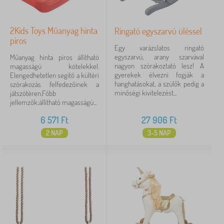
2Kids Toys Műanyag hinta
Ringató egyszarvú üléssel
piros
Egy varázslatos ringató
egyszarvú, arany szarvával
Műanyag hinta piros állítható
nagyon szórakoztató lesz! A
magasságú kötelekkel.
gyerekek élvezni fogják a
Elengedhetetlen segítő a kültéri
hanghatásokat, a szülők pedig a
szórakozás felfedezőinek a
minőségi kivitelezést...
játszótéren.Főbb
jellemzők:állítható magasságú...
6 571
Ft
27 906
Ft
2 NAP
3-5 NAP