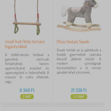
small foot Hinta tornász
Plüss hintaló Siwek
fogantyúkkal
Siwek hintaló az új ajánlatunk a
kisebb gyermekek számára
A többfunkciós hintával a
készült játékok között. A
gyerekek nemcsak
modern színvilágnak
hintázhatnak, hanem
köszönhetően a ló remek
egyensúlyukat, erejüket és
ajándék lehet a kicsinek....
ügyességüket is fejleszthetik. A
masszív fa rúdra ülhetnek,
vagy...
9 349
Ft
21 338
Ft
2 NAP
3-5 NAP