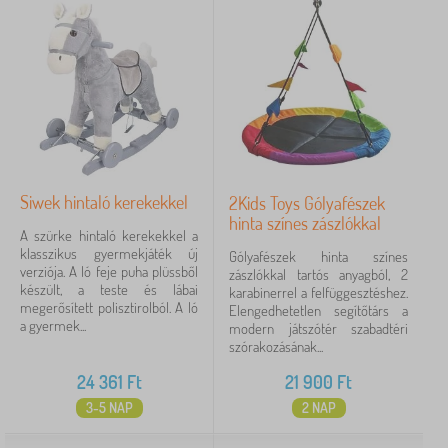
Siwek hintaló kerekekkel
2Kids Toys Gólyafészek
hinta színes zászlókkal
A szürke hintaló kerekekkel a
klasszikus gyermekjáték új
Gólyafészek hinta színes
verziója. A ló feje puha plüssből
zászlókkal tartós anyagból, 2
készült, a teste és lábai
karabinerrel a felfüggesztéshez.
megerősített polisztirolból. A ló
Elengedhetetlen segítőtárs a
a gyermek...
modern játszótér szabadtéri
szórakozásának...
24 361
Ft
21 900
Ft
3-5 NAP
2 NAP