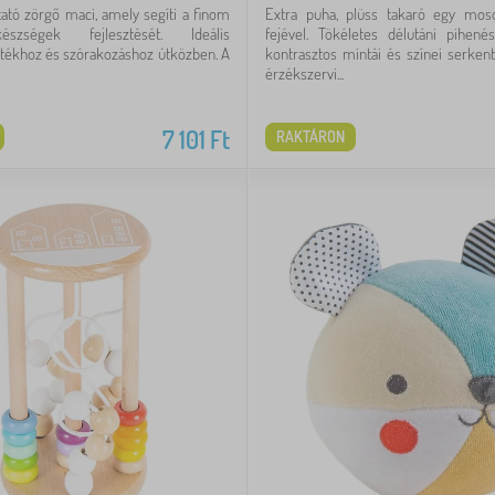
ató zörgő maci, amely segíti a finom
Extra puha, plüss takaró egy mo
szségek fejlesztését. Ideális
fejével. Tökéletes délutáni pihen
tékhoz és szórakozáshoz útközben. A
kontrasztos mintái és színei serken
érzékszervi...
7 101
Ft
RAKTÁRON