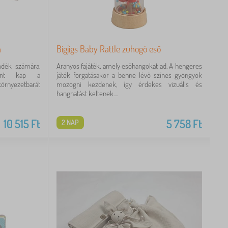
a
Bigjigs Baby Rattle zuhogó eső
ndék számára,
Aranyos fajáték, amely esőhangokat ad. A hengeres
ként kap a
játék forgatásakor a benne lévő színes gyöngyök
környezetbarát
mozogni kezdenek, így érdekes vizuális és
hanghatást keltenek....
10 515
Ft
5 758
Ft
2 NAP