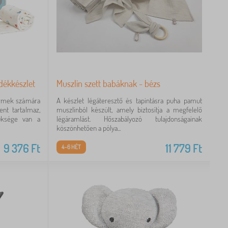
ndékkészlet
Muszlin szett babáknak - bézs
ermek számára
A készlet légáteresztő és tapintásra puha pamut
nt tartalmaz,
muszlinból készült, amely biztosítja a megfelelő
üksége van a
légáramlást. Hőszabályozó tulajdonságainak
köszönhetően a pólya...
9 376
Ft
11 779
Ft
4-6 HÉT