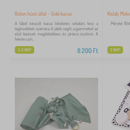
Boton húzó állat - Goki kacsa
Kisláb Moto
A fából készült kacsa tökéletes sétatárs lesz a
Mérete: 10x10
legkisebbek számára. A játék segíti a gyermeket az
első lépések megtételében, és járásra ösztönzi. A
fekete szín...
8 200
Ft
3-5 NAP
2 NAP