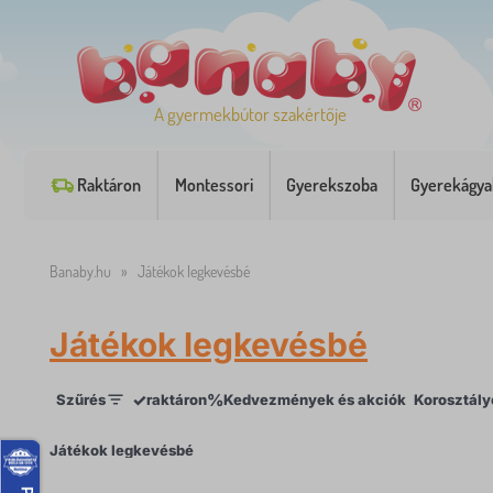
A gyermekbútor szakértője
Raktáron
Montessori
Gyerekszoba
Gyerekágya
Banaby.hu
»
Játékok legkevésbé
Játékok legkevésbé
✓
%
Szűrés
raktáron
Kedvezmények és akciók
Korosztály
×
Játékok legkevésbé