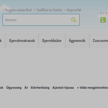
Hogyan vásárolhat
Szállítás és fizetés
Kapcsolat
H-P 8
k
Gyerekmatracok
Gyerekbútor
Ágyneműk
Csecsemő
ok
Ügyesség
Ár
Elérhetőség
Ajánlat típusa
+ több megjeleníté