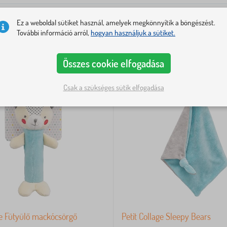
Ez a weboldal sütiket használ, amelyek megkönnyítik a böngészést.
További információ arról,
hogyan használjuk a sütiket.
-13%
Összes cookie elfogadása
Csak a szükséges sütik elfogadása
ge Fütyülő mackócsörgő
Petit Collage Sleepy Bears