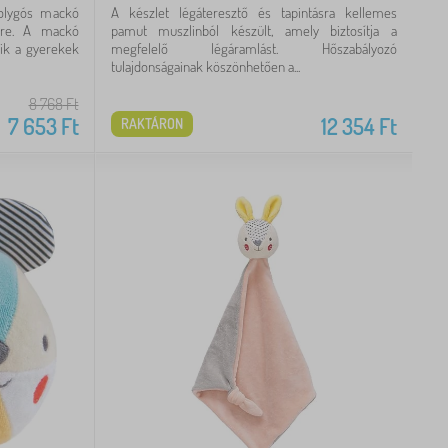
solygós mackó
A készlet légáteresztő és tapintásra kellemes
ésre. A mackó
pamut muszlinból készült, amely biztosítja a
tik a gyerekek
megfelelő légáramlást. Hőszabályozó
tulajdonságainak köszönhetően a...
8 768
Ft
7 653
Ft
12 354
Ft
RAKTÁRON