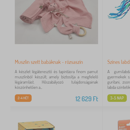
Muszlin szett babáknak - rózsaszín
Színes labd
A készlet légáteresztő és tapintásra finom pamut
A gumilabd
muszlinból készült, amely biztosítja a megfelelő
gyermekek szá
légáramlást. Hőszabályozó tulajdonságainak
gurítani, zs
köszönhetően a...
labda szintetiku
12 629
Ft
3-5 NAP
2-4 HÉT