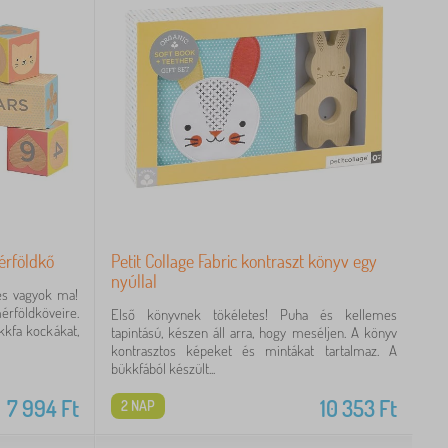
Mérföldkő
Petit Collage Fabric kontraszt könyv egy
nyúllal
ves vagyok ma!
rföldköveire.
Első könyvnek tökéletes! Puha és kellemes
kfa kockákat,
tapintású, készen áll arra, hogy meséljen. A könyv
kontrasztos képeket és mintákat tartalmaz. A
bükkfából készült...
7 994
Ft
10 353
Ft
2 NAP