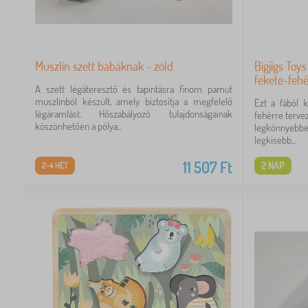
Muszlin szett babáknak - zöld
Bigjigs Toys
fekete-fehé
A szett légáteresztő és tapintásra finom pamut
muszlinból készült, amely biztosítja a megfelelő
Ezt a fából k
légáramlást. Hőszabályozó tulajdonságainak
fehérre tervez
köszönhetően a pólya...
legkönnyebb
legkisebb...
11 507
Ft
2 NAP
2-4 HÉT