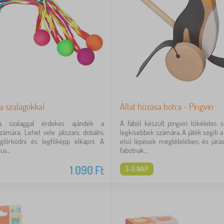
a szalagokkal
Állat húzása botra - Pingvin
a szalaggal érdekes ajándék a
A fából készült pingvin tökéletes s
mára. Lehet vele játszani, dobálni,
legkisebbek számára. A játék segíti 
onglőrködni és legfőképp elkapni. A
első lépések megtételében, és járás
s...
fabotnak...
1 090
Ft
3-5 NAP