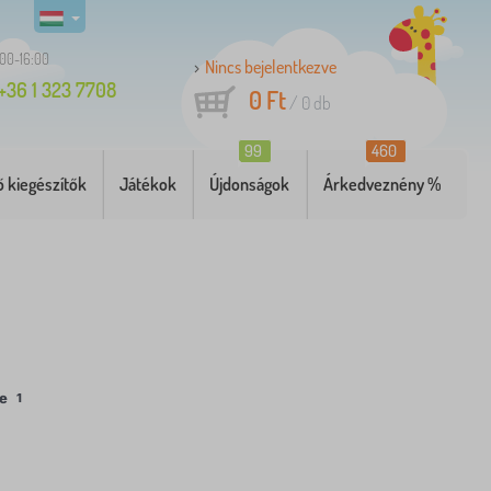
:00-16:00
Nincs bejelentkezve
+36 1 323 7708
0 Ft
/
0
db
99
460
 kiegészítők
Játékok
Újdonságok
Árkedveznény %
se
1