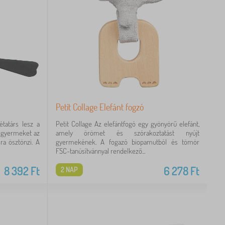
Petit Collage Elefánt fogzó
étatárs lesz a
Petit Collage Az elefántfogó egy gyönyörű elefánt,
a gyermeket az
amely örömet és szórakoztatást nyújt
ra ösztönzi. A
gyermekének. A fogazó biopamutból és tömör
FSC-tanúsítvánnyal rendelkező...
8 392
Ft
6 278
Ft
2 NAP