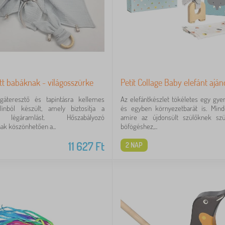
tt babáknak - világosszürke
Petit Collage Baby elefánt ajá
gáteresztő és tapintásra kellemes
Az elefántkészlet tökéletes egy gy
nból készült, amely biztosítja a
és egyben környezetbarát is. Minde
 légáramlást. Hőszabályozó
amire az újdonsült szülőknek sz
ak köszönhetően a...
böfögéshez,...
11 627
Ft
2 NAP