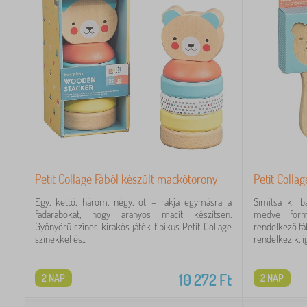
Petit Collage Fából készült mackótorony
Petit Coll
Egy, kettő, három, négy, öt – rakja egymásra a
Simítsa ki b
fadarabokat, hogy aranyos macit készítsen.
medve formá
Gyönyörű színes kirakós játék tipikus Petit Collage
rendelkező fá
színekkel és...
rendelkezik, így
10 272
Ft
2 NAP
2 NAP