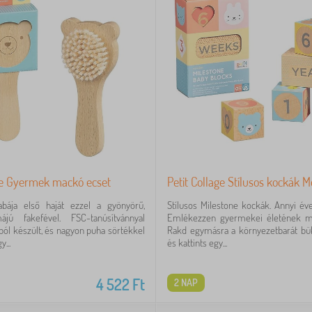
age Gyermek mackó ecset
Petit Collage Stílusos kockák 
abája első haját ezzel a gyönyörű,
Stílusos Milestone kockák. Annyi é
jú fakefével. FSC-tanúsítvánnyal
Emlékezzen gyermekei életének mé
ból készült, és nagyon puha sörtékkel
Rakd egymásra a környezetbarát bük
...
és kattints egy...
4 522
Ft
2 NAP