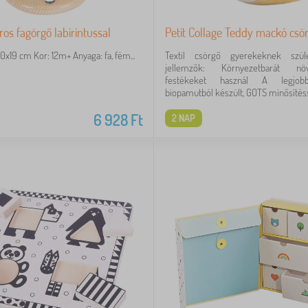
ros fagörgő labirintussal
Petit Collage Teddy mackó csö
x19 cm Kor: 12m+ Anyaga: fa, fém...
Textil csörgő gyerekeknek szüle
jellemzők: Környezetbarát nö
festékeket használ A legjo
biopamutból készült, GOTS minősítésse
6 928
Ft
2 NAP