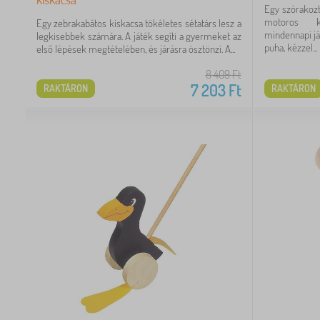
Egy szórakozt
motoros ké
Egy zebrakabátos kiskacsa tökéletes sétatárs lesz a
mindennapi já
legkisebbek számára. A játék segíti a gyermeket az
puha, kézzel...
első lépések megtételében, és járásra ösztönzi. A...
8 409
Ft
7 203
Ft
RAKTÁRON
RAKTÁRON