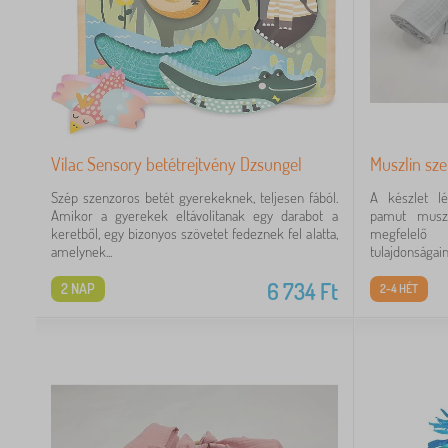
Vilac Sensory betétrejtvény Dzsungel
Muszlin sze
Szép szenzoros betét gyerekeknek, teljesen fából.
A készlet lé
Amikor a gyerekek eltávolítanak egy darabot a
pamut muszli
keretből, egy bizonyos szövetet fedeznek fel alatta,
megfelelő
amelynek...
tulajdonságain
6 734
Ft
2 NAP
2-4 HÉT