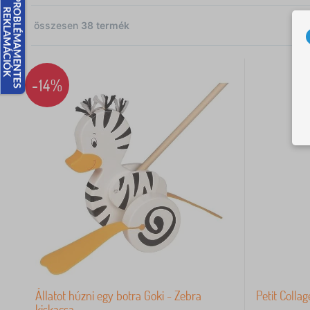
összesen
38
termék
13
12
-14%
1
13
13
Ft
Állatot húzni egy botra Goki - Zebra
Petit Colla
kiskacsa