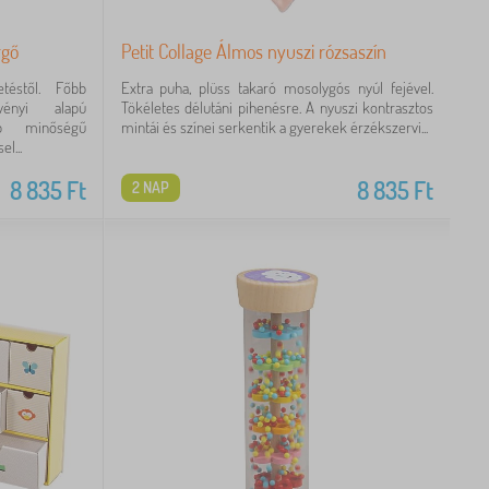
rgő
Petit Collage Álmos nyuszi rózsaszín
téstől. Főbb
Extra puha, plüss takaró mosolygós nyúl fejével.
vényi alapú
Tökéletes délutáni pihenésre. A nyuszi kontrasztos
bb minőségű
mintái és színei serkentik a gyerekek érzékszervi...
l...
8 835
Ft
8 835
Ft
2 NAP