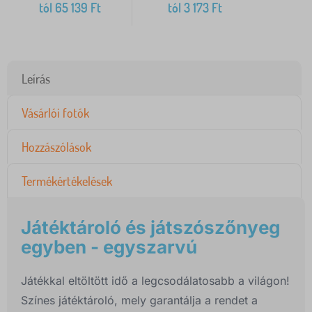
tól
65 139
Ft
tól
3 173
Ft
Leírás
Vásárlói fotók
Hozzászólások
Termékértékelések
Játéktároló és játszószőnyeg
egyben - egyszarvú
Játékkal eltöltött idő a legcsodálatosabb a világon!
Színes játéktároló, mely garantálja a rendet a