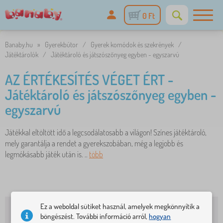
0 Ft
Banaby.hu
»
Gyerekbútor
/
Gyerek komódok és szekrények
/
Játéktárolók
/
Játéktároló és játszószőnyeg egyben - egyszarvú
AZ ÉRTÉKESÍTÉS VÉGET ÉRT -
Játéktároló és játszószőnyeg egyben -
egyszarvú
Játékkal eltöltött idő a legcsodálatosabb a világon! Színes játéktároló,
mely garantálja a rendet a gyerekszobában, még a legjobb és
legmókásabb játék után is. ..
több
Ez a weboldal sütiket használ, amelyek megkönnyítik a
böngészést. További információ arról,
hogyan