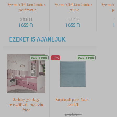
Gyermekjáték tároló doboz
Gyermekjáték tároló doboz
Gyermekját
- porrózsaszín
- szürke
- pas
3 106
Ft
3 084
Ft
1
1 655
Ft
1 655
Ft
1 
EZEKET IS AJÁNLJUK:
RAKTÁRON
-13%
RAKTÁRON
Ourbaby gyerekágy
Kárpitozott panel Klasik -
leesésgátlóval - rózsaszín-
azúrkék
fehér
tól 3 575
Ft