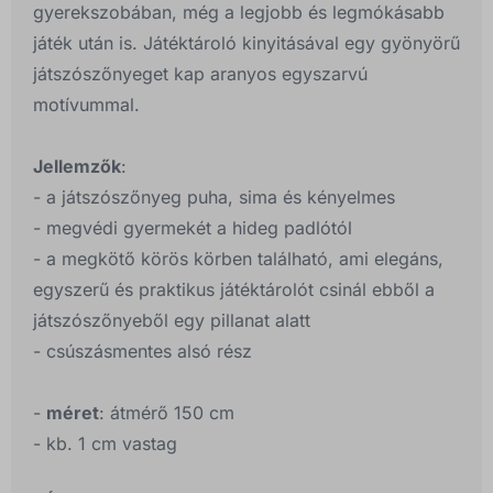
gyerekszobában, még a legjobb és legmókásabb
játék után is. Játéktároló kinyitásával egy gyönyörű
játszószőnyeget kap aranyos egyszarvú
motívummal.
Jellemzők
:
- a játszószőnyeg puha, sima és kényelmes
- megvédi gyermekét a hideg padlótól
- a megkötő körös körben található, ami elegáns,
egyszerű és praktikus játéktárolót csinál ebből a
játszószőnyeből egy pillanat alatt
- csúszásmentes alsó rész
-
méret
: átmérő 150 cm
- kb. 1 cm vastag