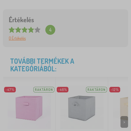
Értékelés
4
0 Értékelés
TOVÁBBI TERMÉKEK A
KATEGÓRIÁBÓL:
-47%
RAKTÁRON
-46%
RAKTÁRON
-12%
>