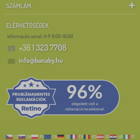
SZÁMLÁM
ELÉRHETŐSÉGEK
információs vonal:
H-P 8:00-16:00
+36
1 323 7708
info@banaby.hu
CZ
SK
PL
EN
DE
FR
RO
AT
HR
IT