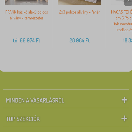
>
FRANK házikó alakú polcos
2x3 polcos állvány - fehér
MAGAS FEHÉR
állvány - természetes
cm 6 Polc
Dokumentu
Irodába é
tól
66 974
Ft
28 984
Ft
18 
MINDEN A VÁSÁRLÁSRÓL
TOP SZEKCIÓK