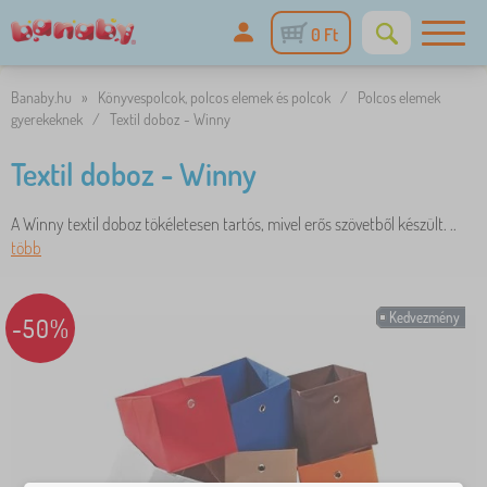
0 Ft
Banaby.hu
»
Könyvespolcok, polcos elemek és polcok
/
Polcos elemek
gyerekeknek
/
Textil doboz - Winny
Textil doboz - Winny
A Winny textil doboz tökéletesen tartós, mivel erős szövetből készült. ..
több
Kedvezmény
-50%