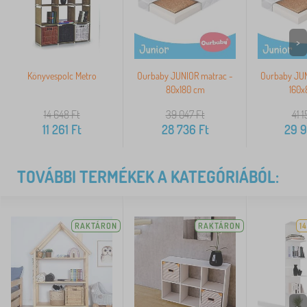
>
Könyvespolc Metro
Ourbaby JUNIOR matrac -
Ourbaby JUN
80x180 cm
160x
14 648
Ft
39 047
Ft
41 1
11 261
Ft
28 736
Ft
29 
TOVÁBBI TERMÉKEK A KATEGÓRIÁBÓL:
RAKTÁRON
RAKTÁRON
1