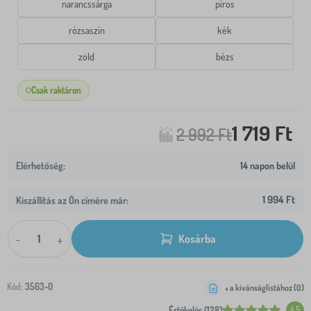
narancssárga
piros
rózsaszín
kék
zöld
bézs
Csak raktáron
1 719 Ft
2 992 Ft
14 napon belül
1 994 Ft
Kiszállítás az Ön címére már:
-
+
Kosárba
Kód:
3563-0
+ a kívánságlistához (
0
)
Értékelés (128)
4.5