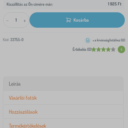
1 925 Ft
Kiszállítás az Ön címére már:
-
+
Kosárba
Kód:
33755-0
+ a kívánságlistához (
0
)
Értékelés (0)
4
Leírás
Vásárlói fotók
Hozzászólások
Termékértékelések