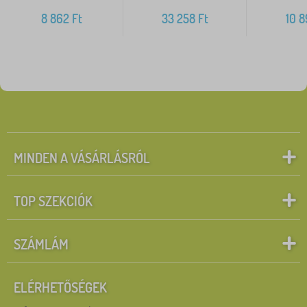
8 862
Ft
33 258
Ft
10 
MINDEN A VÁSÁRLÁSRÓL
TOP SZEKCIÓK
SZÁMLÁM
ELÉRHETŐSÉGEK