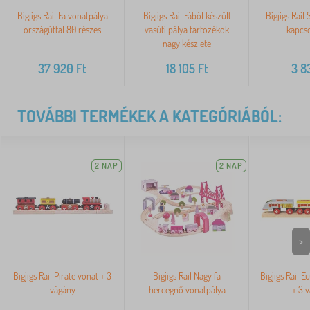
Bigjigs Rail Fa vonatpálya
Bigjigs Rail Fából készült
Bigjigs Rail
országúttal 80 részes
vasúti pálya tartozékok
kapcso
nagy készlete
37 920
Ft
18 105
Ft
3 8
TOVÁBBI TERMÉKEK A KATEGÓRIÁBÓL:
2 NAP
2 NAP
>
Bigjigs Rail Pirate vonat + 3
Bigjigs Rail Nagy fa
Bigjigs Rail E
vágány
hercegnő vonatpálya
+ 3 