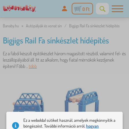
0 Ft
Banaby.hu
»
Autópályák és vonat sín
/
Bigjigs Rail Fa sínkészlet hídépítés
Bigjigs Rail Fa sínkészlet hídépítés
Ez a fából készült építőkészlet három magasított részből, valamint fel- és
leszállópályából áll. Itt az alkalom, hogy fiatal mérnökök kezdjenek
építeni! Főbb ..
több
Ez a weboldal sütiket használ, amelyek megkönnyítik a
böngészést. További információ arról,
hogyan