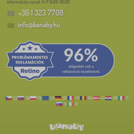
információs vonal:
H-P 8:00-16:00
+36
1 323 7708
info@banaby.hu
CZ
SK
PL
EN
DE
FR
RO
AT
HR
IT
SI
IE