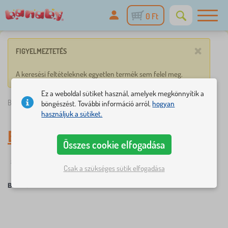
0 Ft
×
FIGYELMEZTETÉS
A keresési feltételeknek egyetlen termék sem felel meg.
Ez a weboldal sütiket használ, amelyek megkönnyítik a
Banaby.hu
»
Ben 10
böngészést. További információ arról,
hogyan
használjuk a sütiket.
Ben 10
Összes cookie elfogadása
Szűrés
Mesefigurák
Csak a szükséges sütik elfogadása
Ben 10
×
SZŰRÉS