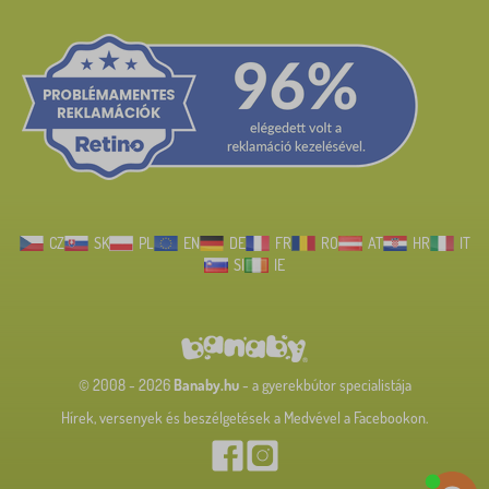
CZ
SK
PL
EN
DE
FR
RO
AT
HR
IT
SI
IE
© 2008 - 2026
Banaby.hu
- a gyerekbútor specialistája
Hírek, versenyek és beszélgetések a Medvével a Facebookon.