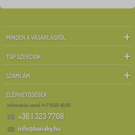
Mesefigurák
Keresés a szűrőn belül
SZŰRÉS
MINDEN A VÁSÁRLÁSRÓL
TOP SZEKCIÓK
SZÁMLÁM
ELÉRHETŐSÉGEK
információs vonal:
H-P 8:00-16:00
+36
1 323 7708
info@banaby.hu