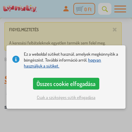
0 Ft
×
FIGYELMEZTETÉS
A keresési feltételeknek egyetlen termék sem felel meg.
Ez a weboldal sütiket használ, amelyek megkönnyítik a
Banaby.hu
»
Smurfs
böngészést. További információ arról,
hogyan
használjuk a sütiket.
Smurfs
Összes cookie elfogadása
Szűrés
Mesefigurák
Csak a szükséges sütik elfogadása
Smurfs
×
SZŰRÉS