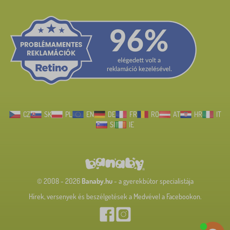
CZ
SK
PL
EN
DE
FR
RO
AT
HR
IT
SI
IE
© 2008 - 2026
Banaby.hu
- a gyerekbútor specialistája
Hírek, versenyek és beszélgetések a Medvével a Facebookon.