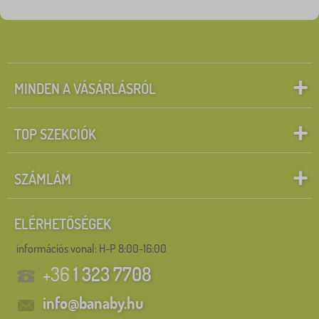
Mesefigurák
Keresés a szűrőn belül
SZŰRÉS
MINDEN A VÁSÁRLÁSRÓL
TOP SZEKCIÓK
SZÁMLÁM
ELÉRHETŐSÉGEK
információs vonal:
H-P 8:00-16:00
+36
1 323 7708
info@banaby.hu