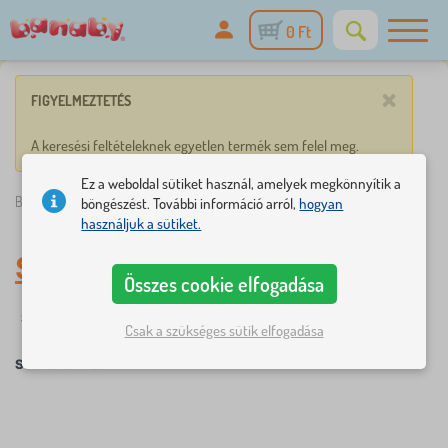
0 Ft
×
FIGYELMEZTETÉS
A keresési feltételeknek egyetlen termék sem felel meg.
Ez a weboldal sütiket használ, amelyek megkönnyítik a
Banaby.hu
»
Sofia the first
böngészést. További információ arról,
hogyan
használjuk a sütiket.
Sofia the first
Összes cookie elfogadása
Szűrés
Mesefigurák
Csak a szükséges sütik elfogadása
Sofia the first
×
SZŰRÉS