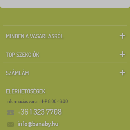
Mesefigurák
Keresés a szűrőn belül
SZŰRÉS
MINDEN A VÁSÁRLÁSRÓL
TOP SZEKCIÓK
SZÁMLÁM
ELÉRHETŐSÉGEK
információs vonal:
H-P 8:00-16:00
+36
1 323 7708
info@banaby.hu