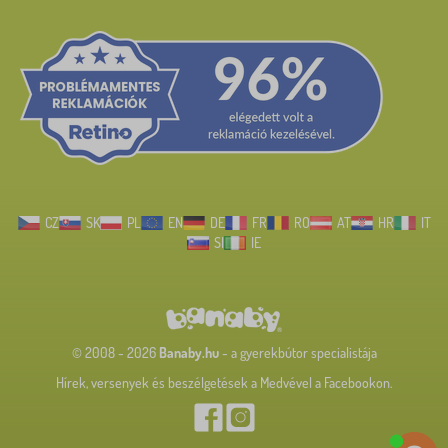
CZ
SK
PL
EN
DE
FR
RO
AT
HR
IT
SI
IE
© 2008 - 2026
Banaby.hu
- a gyerekbútor specialistája
Hírek, versenyek és beszélgetések a Medvével a Facebookon.