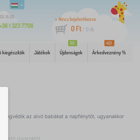
:00-16:00
Nincs bejelentkezve
+36 1 323 7708
0 Ft
/
0
db
98
461
 kiegészítők
Játékok
Újdonságok
Árkedveznény %
 megvédik az alvó babákat a napfénytől, ugyanakkor
olakodó rovaroktól.