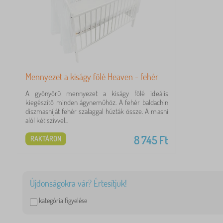
Mennyezet a kiságy fölé Heaven - fehér
A gyönyörű mennyezet a kiságy fölé ideális
kiegészítő minden ágyneműhöz. A fehér baldachin
díszmasniját fehér szalaggal húzták össze. A masni
alól két szívvel...
8 745
Ft
RAKTÁRON
Újdonságokra vár? Értesítjük!
kategória figyelése