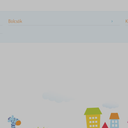
Bölcsők
K