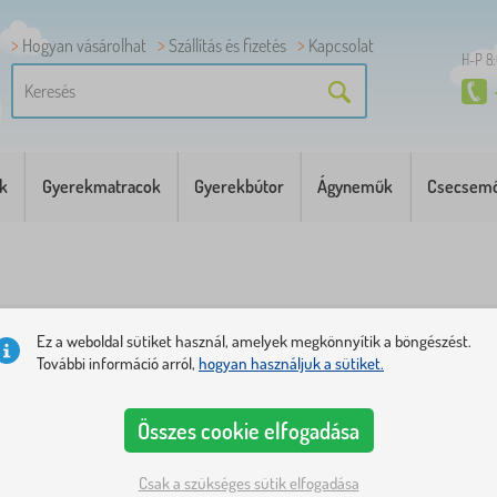
Hogyan vásárolhat
Szállítás és fizetés
Kapcsolat
H-P 8
k
Gyerekmatracok
Gyerekbútor
Ágyneműk
Csecsemő
abaágyak
Ez a weboldal sütiket használ, amelyek megkönnyítik a böngészést.
További információ arról,
hogyan használjuk a sütiket.
vó babák fölé, mint a baba álmának gondos őrei. Napközben
Összes cookie elfogadása
Csak a szükséges sütik elfogadása
, valamint szúnyoghálókat, amelyek megvédik a babákat a bet