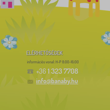
ELÉRHETŐSÉGEK
információs vonal:
H-P 8:00-16:00
1 323 7708
+36
info@banaby.hu