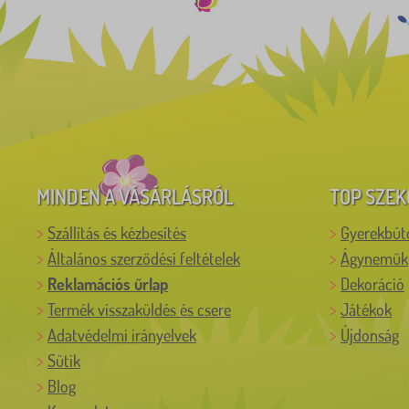
MINDEN A VÁSÁRLÁSRÓL
TOP SZEK
Szállítás és kézbesítés
Gyerekbút
Általános szerződési feltételek
Ágyneműk
Reklamációs űrlap
Dekoráció
Termék visszaküldés és csere
Játékok
Adatvédelmi irányelvek
Újdonság
Sütik
Blog