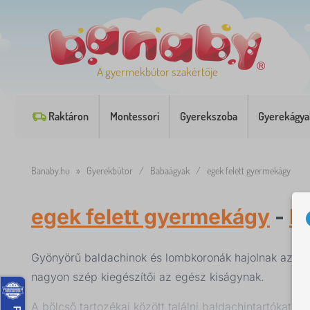
A gyermekbútor szakértője
Raktáron
Montessori
Gyerekszoba
Gyerekágya
Banaby.hu
»
Gyerekbútor
/
Babaágyak
/
egek felett gyermekágy
egek felett gyermekágy
-
B
Gyönyörű baldachinok és lombkoronák hajolnak az al
nagyon szép kiegészítői az egész kiságynak.
A bölcső tartozékai között találni baldachintartókat