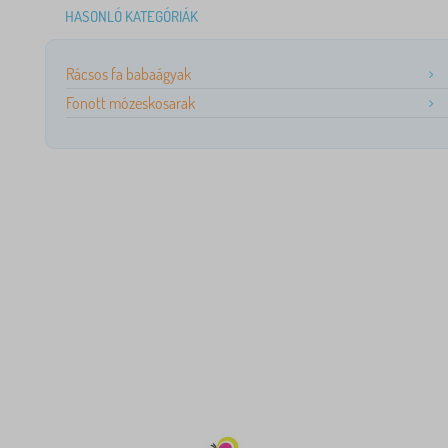
HASONLÓ KATEGÓRIÁK
Rácsos fa babaágyak
Fonott mózeskosarak