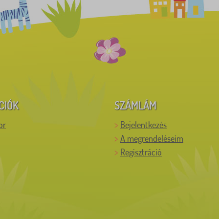
CIÓK
SZÁMLÁM
or
Bejelentkezés
A megrendeléseim
Regisztráció