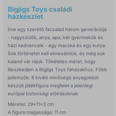
Bigjigs Toys családi
házkészlet
Íme egy szerető facsalád három generációja
- nagyszülők, anya, apa, két gyermekük és
házi kedvenceik - egy macska és egy kutya.
Sok történetet kell elmesélniük, és még sok
kaland vár rájuk. Tökéletes méret, hogy
illeszkedjen a Bigjigs Toys faházakhoz. Főbb
jellemzők: 8 kiváló minőségű anyagokból
készült játékfigura megfelel a jelenlegi
európai biztonsági előírásoknak
Méretei: 29x11x3 cm
A figura magassága: 11 cm