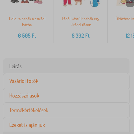
>
Tidlo Fa babák a családi
Fából készült babák egy
Öltöztesd fe
házba
kiránduláson
6 505
Ft
8 392
Ft
12 1
Leírás
Vásárlói fotók
Hozzászólások
Termékértékelések
Ezeket is ajánljuk