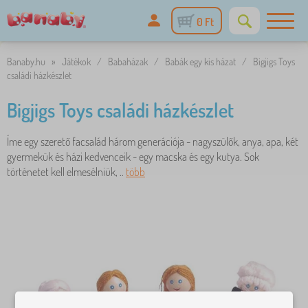
0 Ft
Banaby.hu
»
Játékok
/
Babaházak
/
Babák egy kis házat
/
Bigjigs Toys
családi házkészlet
Bigjigs Toys családi házkészlet
Íme egy szerető facsalád három generációja - nagyszülők, anya, apa, két
gyermekük és házi kedvenceik - egy macska és egy kutya. Sok
történetet kell elmesélniük, ..
több