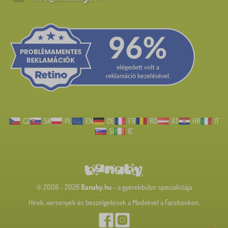
CZ
SK
PL
EN
DE
FR
RO
AT
HR
IT
SI
IE
© 2008 - 2026
Banaby.hu
- a gyerekbútor specialistája
Hírek, versenyek és beszélgetések a Medvével a Facebookon.