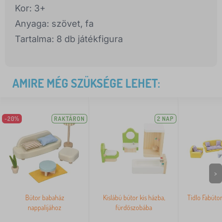
Kor: 3+
Anyaga: szövet, fa
Tartalma: 8 db játékfigura
AMIRE MÉG SZÜKSÉGE LEHET:
-20%
RAKTÁRON
2 NAP
>
Bútor babaház
Kislábú bútor kis házba,
Tidlo Fabútor
nappalijához
fürdőszobába