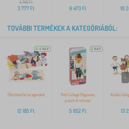
4 746
Ft
3 777
Ft
6 473
Ft
10 
TOVÁBBI TERMÉKEK A KATEGÓRIÁBÓL:
3-5 NAP
2 NAP
>
Öltöztesd fel az egereket
Petit Collage Mágneses
Kislábú fafi
puzzle A művész
12 185
Ft
5 952
Ft
13 2