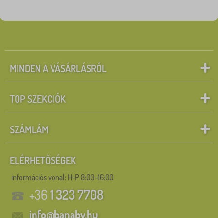
MINDEN A VÁSÁRLÁSRÓL
TOP SZEKCIÓK
SZÁMLÁM
ELÉRHETŐSÉGEK
információs vonal:
H-P 8:00-16:00
+36
1 323 7708
info@banaby.hu