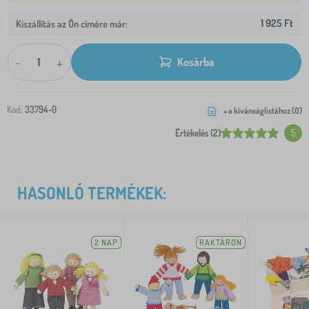
1 925 Ft
Kiszállítás az Ön címére már:
-
+
Kosárba
Kód:
33794-0
+ a kívánságlistához (
0
)
Értékelés (2)
5
HASONLÓ TERMÉKEK:
2 NAP
RAKTÁRON