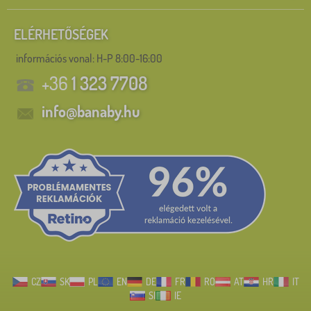
ELÉRHETŐSÉGEK
információs vonal:
H-P 8:00-16:00
+36
1 323 7708
info@banaby.hu
CZ
SK
PL
EN
DE
FR
RO
AT
HR
IT
SI
IE