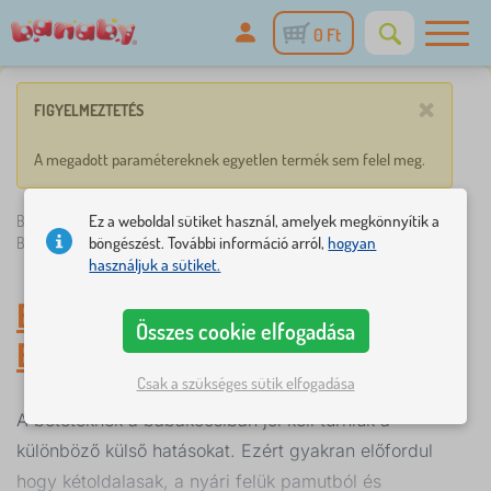
0 Ft
×
FIGYELMEZTETÉS
A megadott paramétereknek egyetlen termék sem felel meg.
Ez a weboldal sütiket használ, amelyek megkönnyítik a
Banaby.hu
»
Csecsemő kiegészítők
/
Babakocsik és tartozékok
/
böngészést. További információ arról,
hogyan
Babakocsiba betétek
használjuk a sütiket.
Babakocsiba betétek
-
Összes cookie elfogadása
Babakocsik és tartozékok
Csak a szükséges sütik elfogadása
A betéteknek a babakocsiban jól kell tűrniük a
különböző külső hatásokat. Ezért gyakran előfordul
hogy kétoldalasak, a nyári felük pamutból és