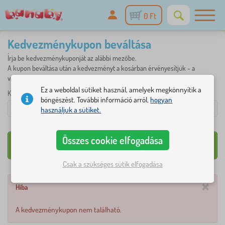
0 Ft
Kedvezménykupon beváltása
Írja be kedvezménykuponját az alábbi mezőbe.
A kupon beváltása után a kedvezményt a kosárban érvényesítjük - a
vásárlást a megszokott módon folytathatja.
Ez a weboldal sütiket használ, amelyek megkönnyítik a
Kuponkód
böngészést. További információ arról,
hogyan
használjuk a sütiket.
Összes cookie elfogadása
Csak a szükséges sütik elfogadása
×
Hiba
A kedvezménykupon nem található.