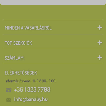
MINDEN A VÁSÁRLÁSRÓL
TOP SZEKCIÓK
SZÁMLÁM
ELÉRHETŐSÉGEK
információs vonal:
H-P 8:00-16:00
+36
1 323 7708
info@banaby.hu