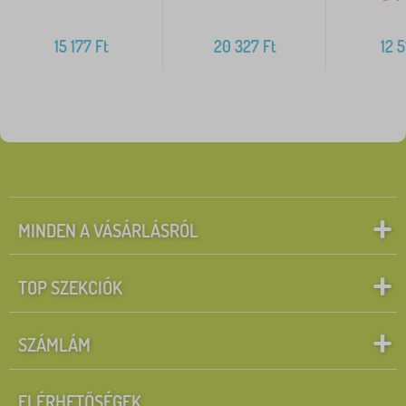
15 177
Ft
20 327
Ft
12 5
MINDEN A VÁSÁRLÁSRÓL
TOP SZEKCIÓK
SZÁMLÁM
ELÉRHETŐSÉGEK