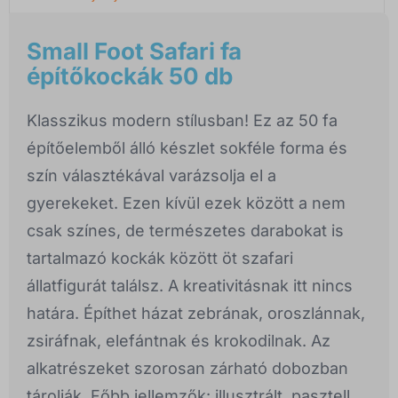
Small Foot Safari fa
építőkockák 50 db
Klasszikus modern stílusban! Ez az 50 fa
építőelemből álló készlet sokféle forma és
szín választékával varázsolja el a
gyerekeket. Ezen kívül ezek között a nem
csak színes, de természetes darabokat is
tartalmazó kockák között öt szafari
állatfigurát találsz. A kreativitásnak itt nincs
határa. Építhet házat zebrának, oroszlánnak,
zsiráfnak, elefántnak és krokodilnak. Az
alkatrészeket szorosan zárható dobozban
tárolják. Főbb jellemzők: illusztrált, pasztell