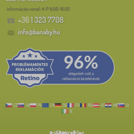
információs vonal:
H-P 8:00-16:00
+36
1 323 7708
info@banaby.hu
CZ
SK
PL
EN
DE
FR
RO
AT
HR
SI
IE