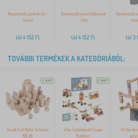
Kárpitozott panel Arch -
Kárpitozott panel Oblouček
Kárpitozott p
szürke
- bézs
rózs
tól
4 152
Ft
tól
4 152
Ft
tól
3 
TOVÁBBI TERMÉKEK A KATEGÓRIÁBÓL:
2 NAP
2 NAP
>
Small Foot Natúr fa kocka
Vilac Építőkészlet Super
53 darabos
100 db
Batibloc
goly