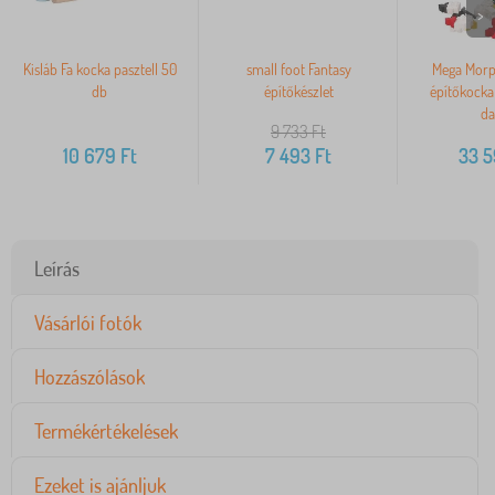
>
Kisláb Fa kocka pasztell 50
small foot Fantasy
Mega Morp
db
építőkészlet
építőkocka 
da
9 733
Ft
10 679
Ft
7 493
Ft
33 
Leírás
Vásárlói fotók
Hozzászólások
Termékértékelések
Ezeket is ajánljuk