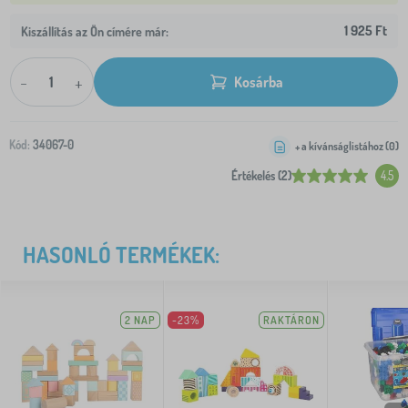
1 925 Ft
Kiszállítás az Ön címére már:
-
+
Kosárba
Kód:
34067-0
+ a kívánságlistához (
0
)
Értékelés (2)
4.5
HASONLÓ TERMÉKEK:
2 NAP
-23%
RAKTÁRON