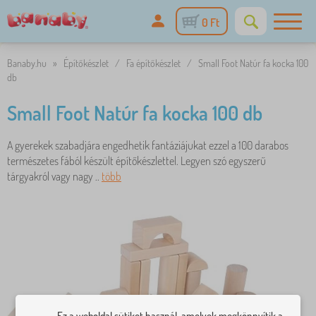
0 Ft
Banaby.hu
»
Építőkészlet
/
Fa építőkészlet
/
Small Foot Natúr fa kocka 100
db
Small Foot Natúr fa kocka 100 db
A gyerekek szabadjára engedhetik fantáziájukat ezzel a 100 darabos
természetes fából készült építőkészlettel. Legyen szó egyszerű
tárgyakról vagy nagy ..
több
Ez a weboldal sütiket használ, amelyek megkönnyítik a