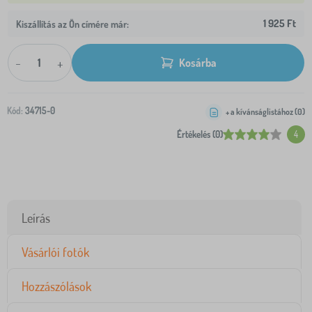
1 925 Ft
Kiszállítás az Ön címére már:
-
+
Kosárba
Kód:
34715-0
+ a kívánságlistához (
0
)
Értékelés (0)
4
Leírás
Vásárlói fotók
Hozzászólások