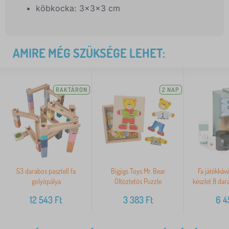
köbkocka: 3x3x3 cm
AMIRE MÉG SZÜKSÉGE LEHET:
RAKTÁRON
2 NAP
>
53 darabos pasztell fa
Bigjigs Toys Mr. Bear
Fa játékkáv
golyópálya
Öltöztetős Puzzle
készlet 8 da
12 543
Ft
3 383
Ft
6 4