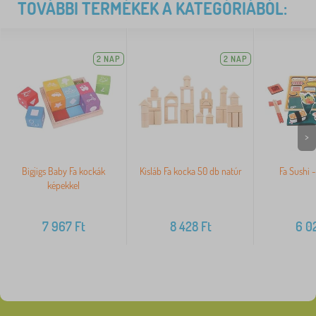
TOVÁBBI TERMÉKEK A KATEGÓRIÁBÓL:
2 NAP
2 NAP
>
Bigjigs Baby Fa kockák
Kisláb Fa kocka 50 db natúr
Fa Sushi 
képekkel
7 967
Ft
8 428
Ft
6 0