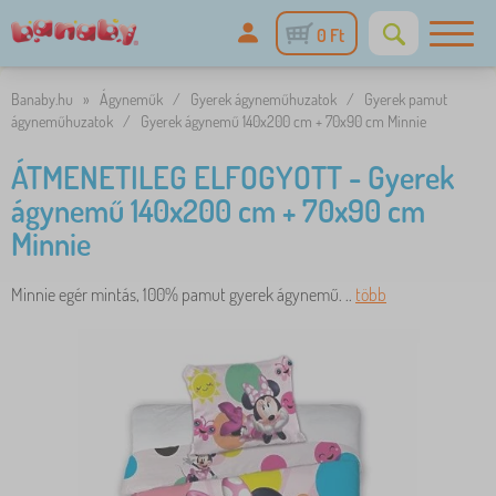
0 Ft
Banaby.hu
»
Ágyneműk
/
Gyerek ágyneműhuzatok
/
Gyerek pamut
ágyneműhuzatok
/
Gyerek ágynemű 140x200 cm + 70x90 cm Minnie
ÁTMENETILEG ELFOGYOTT - Gyerek
ágynemű 140x200 cm + 70x90 cm
Minnie
Minnie egér mintás, 100% pamut gyerek ágynemű. ..
több