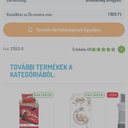
átmenetileg elfogyott
1 925 Ft
Kiszállítás az Ön címére már:
Termék elérhetőségének figyelése
Kód:
37553-0
Értékelés (0)
4
TOVÁBBI TERMÉKEK A
KATEGÓRIÁBÓL:
RAKTÁRON
RAKTÁRON
-23%