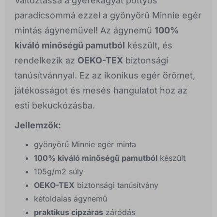
Változtassa a gyerekágyat pöttyös
paradicsommá ezzel a gyönyörű Minnie egér
mintás ágyneművel! Az ágynemű
100%
kiváló minőségű pamutból
készült, és
rendelkezik az
OEKO-TEX
biztonsági
tanúsítvánnyal. Ez az ikonikus egér örömet,
játékosságot és mesés hangulatot hoz az
esti bekuckózásba.
Jellemzők:
gyönyörű Minnie egér minta
100% kiváló minőségű pamutból
készült
105g/m2 súly
OEKO-TEX
biztonsági tanúsítvány
kétoldalas ágynemű
praktikus cipzáras
záródás