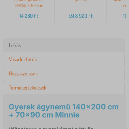
100x135+40x60 cm
Elena
14 280
Ft
tól
8 920
Ft
10
Leírás
Vásárlói fotók
Hozzászólások
Termékértékelések
Gyerek ágynemű 140x200 cm
+ 70x90 cm Minnie