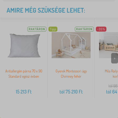
AMIRE MÉG SZÜKSÉGE LEHET:
RAKTÁRON
Tipp
RAKTÁRON
-35%
>
Antiallergén párna 70 x 90
Gyerek Montessori ágy
Mila Rail
Standard egész évben
Chimney fehér
korl
tól 98
15 213
Ft
tól
75 210
Ft
tól
64