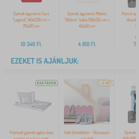
>
Gyerek ágynemű Cars
Gyerek ágynemű Medve
Pamut ág
"Legend" 140x200 cm +
"Ribbon" baba 100x135 cm +
díszek
70x90 cm
40x60 cm
7
9
10 346
Ft
4 810
Ft
7 
EZEKET IS AJÁNLJUK:
RAKTÁRON
1-3 HÉT
>
Vitamed gyerek egész éves
Hab falvédelem - Rózsaszín
Gyerek 
paplan és párna szett
panelek
140x200 