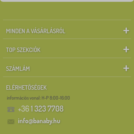
MINDEN A VÁSÁRLÁSRÓL
TOP SZEKCIÓK
SZÁMLÁM
ELÉRHETŐSÉGEK
információs vonal:
H-P 8:00-16:00
+36
1 323 7708
info@banaby.hu