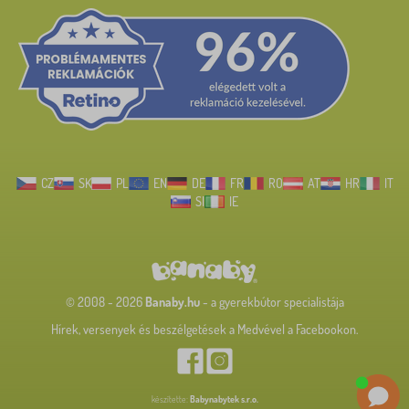
CZ
SK
PL
EN
DE
FR
RO
AT
HR
IT
SI
IE
© 2008 - 2026
Banaby.hu
- a gyerekbútor specialistája
Hírek, versenyek és beszélgetések a Medvével a Facebookon.
készítette:
Babynabytek s.r.o.