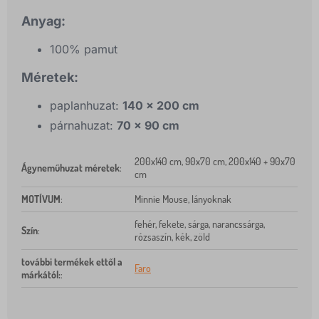
Anyag:
100% pamut
Méretek:
paplanhuzat:
140 x 200 cm
párnahuzat:
70 x 90 cm
200x140 cm, 90x70 cm, 200x140 + 90x70
Ágyneműhuzat méretek
:
cm
MOTÍVUM
:
Minnie Mouse, lányoknak
fehér, fekete, sárga, narancssárga,
Szín
:
rózsaszín, kék, zöld
további termékek ettől a
Faro
márkától:
: