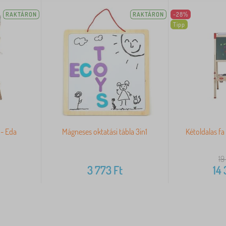
RAKTÁRON
RAKTÁRON
-28%
Tipp
 - Eda
Mágneses oktatási tábla 3in1
Kétoldalas fa
19
3 773
Ft
14