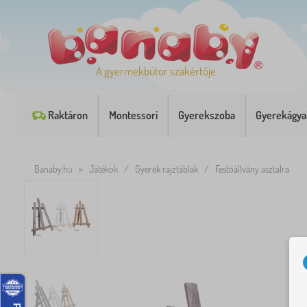
A gyermekbútor szakértője
Raktáron
Montessori
Gyerekszoba
Gyerekágya
Banaby.hu
»
Játékok
/
Gyerek rajztáblák
/
Festőállvány asztalra