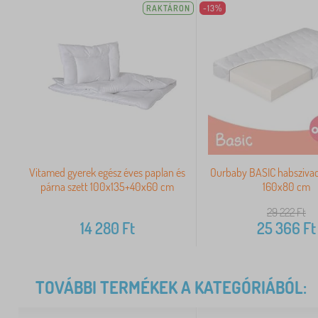
RAKTÁRON
-13%
Vitamed gyerek egész éves paplan és
Ourbaby BASIC habszivac
párna szett 100x135+40x60 cm
160x80 cm
29 222
Ft
14 280
Ft
25 366
Ft
TOVÁBBI TERMÉKEK A KATEGÓRIÁBÓL: