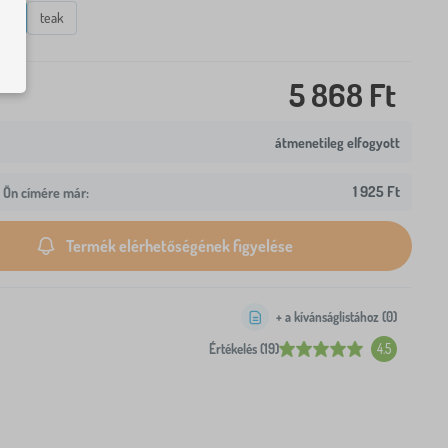
rna
teak
5 868 Ft
átmenetileg elfogyott
1 925 Ft
z Ön címére már:
Termék elérhetőségének figyelése
+ a kívánságlistához (
0
)
Értékelés (19)
4.5