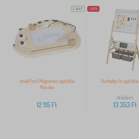
2 NAP
-28%
small foot Mágneses rajztábla
Ourbaby fa rajztábla
Macska
18 509
Ft
12 115
Ft
13 353
Ft