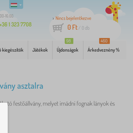
:00-16:00
Nincs bejelentkezve
+36 1 323 7708
0 Ft
/
0
db
98
460
 kiegészítők
Játékok
Újdonságok
Árkedveznény %
lvány asztalra
lítható festőállvány, melyet imádni fognak lányok és
bb