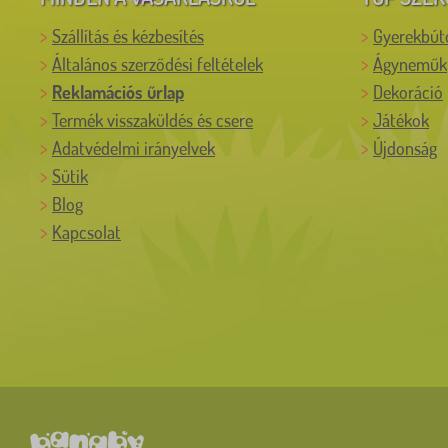
Szállítás és kézbesítés
Gyerekbút
Általános szerződési feltételek
Ágyneműk
Reklamációs űrlap
Dekoráció
Termék visszaküldés és csere
Játékok
Adatvédelmi irányelvek
Újdonság
Sütik
Blog
Kapcsolat