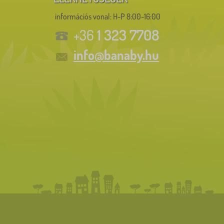
információs vonal:
H-P 8:00-16:00
1 323 7708
+36
info@banaby.hu