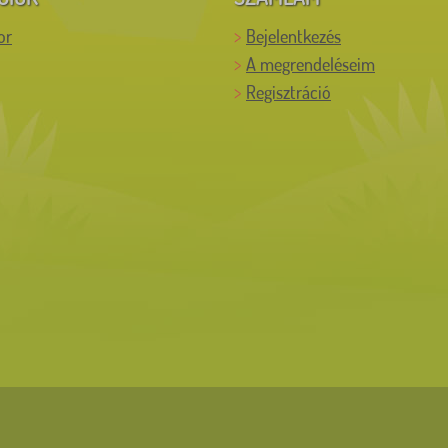
or
Bejelentkezés
A megrendeléseim
Regisztráció