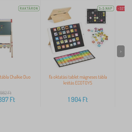
RAKTÁRON
3-5 NAP
-32%
>
 tábla Chalkie Duo
Fa oktatási tablet mágneses tábla
Our
krétás ECOTOYS
 982
Ft
 397
Ft
1 904
Ft