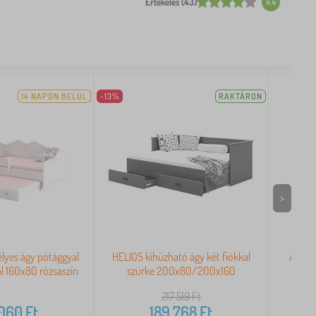
Értékelés (43)
4.4
14 NAPON BELÜL
-13%
RAKTÁRON
>
yes ágy pótággyal
HELIOS kihúzható ágy két fiókkal
ANNA 
al 160x80 rózsaszín
szürke 200x80/200x160
217 519
Ft
 060
Ft
189 768
Ft