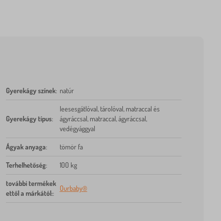
Gyerekágy színek
:
natúr
leesesgátlóval, tárolóval, matraccal és
Gyerekágy típus
:
ágyráccsal, matraccal, ágyráccsal,
vedégyággyal
Ágyak anyaga
:
tömör fa
Terhelhetőség
:
100 kg
további termékek
Ourbaby®
ettől a márkától:
: