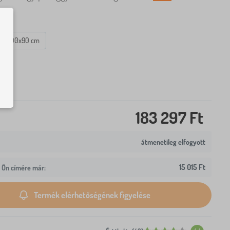
200x90 cm
183 297 Ft
átmenetileg elfogyott
15 015 Ft
z Ön címére már:
Termék elérhetőségének figyelése