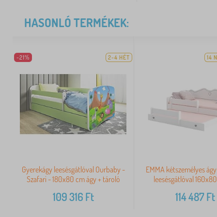
HASONLÓ TERMÉKEK:
-21%
2-4 HÉT
14 
Gyerekágy leesésgátlóval Ourbaby -
EMMA kétszemélyes ágy 
Szafari - 180x80 cm ágy + tároló
leesésgátlóval 160x80
109 316
Ft
114 487
Ft