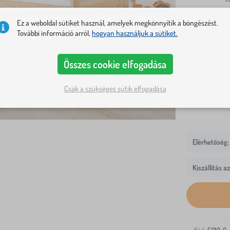
Ez a weboldal sütiket használ, amelyek megkönnyítik a böngészést.
Ágy méretek
További információ arról,
hogyan használjuk a sütiket.
180x80 cm
SZÍNEK
Összes cookie elfogadása
fenyő
Csak a szükséges sütik elfogadása
Kiszállítás a