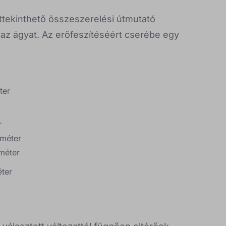
áttekinthető összeszerelési útmutató
az ágyat. Az erőfeszítéséért cserébe egy
ter
r
iméter
iméter
éter