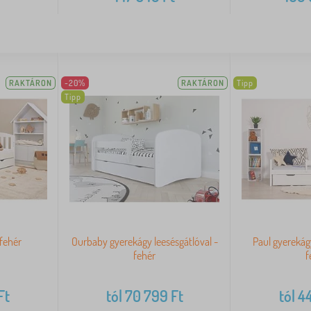
RAKTÁRON
-20%
RAKTÁRON
Tipp
Tipp
 fehér
Ourbaby gyerekágy leesésgátlóval -
Paul gyerekágy
fehér
f
Ft
tól
70 799
Ft
tól
44