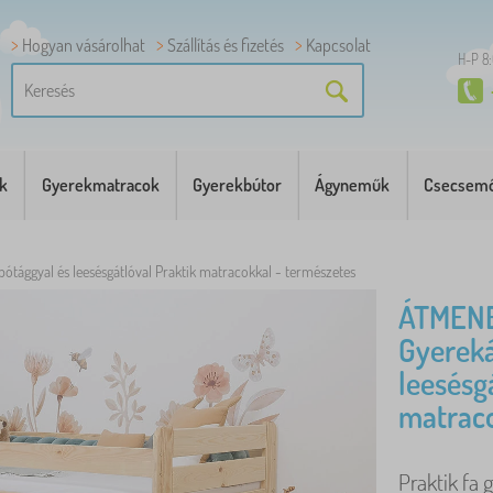
Hogyan vásárolhat
Szállítás és fizetés
Kapcsolat
H-P 8
k
Gyerekmatracok
Gyerekbútor
Ágyneműk
Csecsemő
ótággyal és leesésgátlóval Praktik matracokkal - természetes
ÁTMENE
Gyereká
leesésg
matraco
Praktik fa 