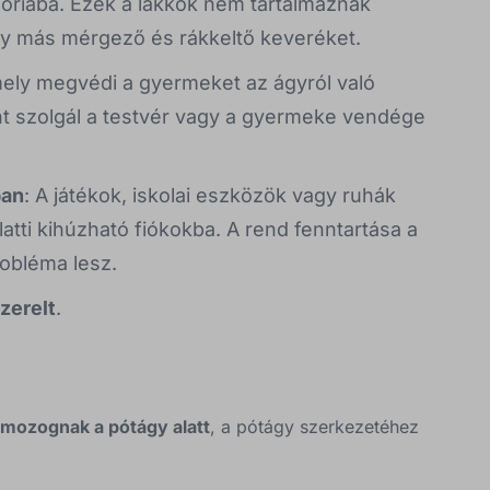
góriába. Ezek a lakkok nem tartalmaznak
agy más mérgező és rákkeltő keveréket.
mely megvédi a gyermeket az ágyról való
nt szolgál a testvér vagy a gyermeke vendége
ban
: A játékok, iskolai eszközök vagy ruhák
atti kihúzható fiókokba. A rend fenntartása a
obléma lesz.
zerelt
.
 mozognak a pótágy alatt
, a pótágy szerkezetéhez