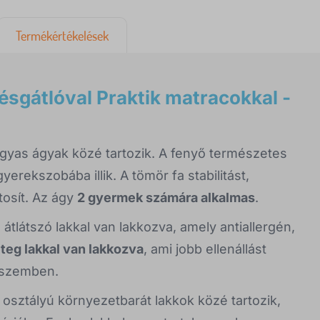
Termékértékelések
sgátlóval Praktik matracokkal -
ágyas ágyak közé tartozik. A fenyő természetes
yerekszobába illik. A tömör fa stabilitást,
tosít. Az ágy
2 gyermek számára alkalmas
.
 átlátszó lakkal van lakkozva, amely antiallergén,
éteg lakkal van lakkozva
, ami jobb ellenállást
l szemben.
osztályú környezetbarát lakkok közé tartozik,