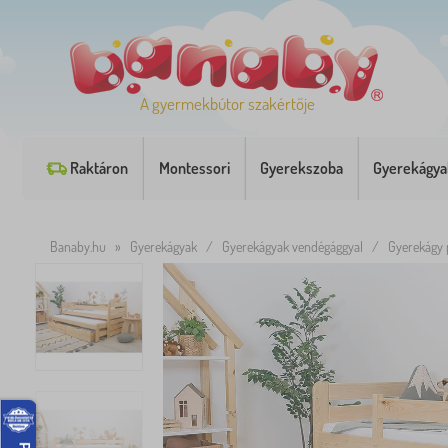
A gyermekbútor szakértője
Raktáron
Montessori
Gyerekszoba
Gyerekágya
Banaby.hu
»
Gyerekágyak
/
Gyerekágyak vendégággyal
/
Gyerekágy p