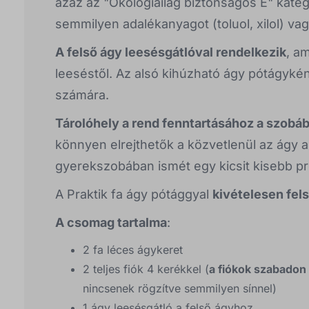
azaz az "Ökológiailag biztonságos E" kate
semmilyen adalékanyagot (toluol, xilol) v
A felső ágy leesésgátlóval rendelkezik
, a
leeséstől. Az alsó kihúzható ágy pótágyké
számára.
Tárolóhely a rend fenntartásához a szobá
könnyen elrejthetők a közvetlenül az ágy al
gyerekszobában ismét egy kicsit kisebb pr
A Praktik fa ágy pótággyal
kivételesen fels
A csomag tartalma
:
2 fa léces ágykeret
2 teljes fiók 4 kerékkel (
a fiókok szabadon
nincsenek rögzítve semmilyen sínnel)
1 ágy leesésgátló a felső ágyhoz