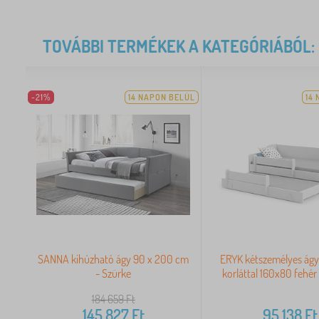
TOVÁBBI TERMÉKEK A KATEGÓRIÁBÓL:
-21%
14 NAPON BELÜL
14
SANNA kihúzható ágy 90 x 200 cm
ERYK kétszemélyes ágy 
- Szürke
korláttal 160x80 fehér
184 659
Ft
145 827
Ft
95 138
Ft