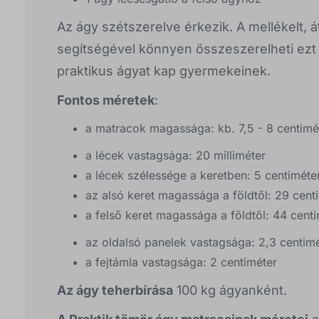
Az ágy szétszerelve érkezik. A mellékelt, 
segítségével könnyen összeszerelheti ezt 
praktikus ágyat kap gyermekeinek.
Fontos méretek
:
a matracok magassága: kb. 7,5 - 8 centimé
a lécek vastagsága: 20 milliméter
a lécek szélessége a keretben: 5 centiméte
az alsó keret magassága a földtől: 29 cent
a felső keret magassága a földtől: 44 cent
az oldalsó panelek vastagsága: 2,3 centim
a fejtámla vastagsága: 2 centiméter
Az ágy teherbírása
100 kg ágyanként.