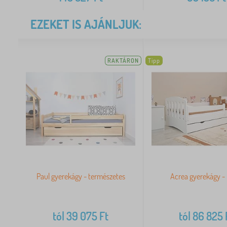
EZEKET IS AJÁNLJUK:
RAKTÁRON
Tipp
Paul gyerekágy - természetes
Acrea gyerekágy -
tól
39 075
Ft
tól
86 825