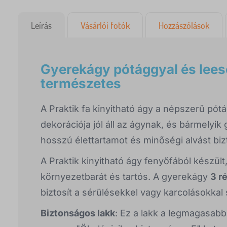
Leírás
Vásárlói fotók
Hozzászólások
Gyerekágy pótággyal és leesé
természetes
A Praktik fa kinyitható ágy a népszerű pót
dekorációja jól áll az ágynak, és bármelyik g
hosszú élettartamot és minőségi alvást biz
A Praktik kinyitható ágy fenyőfából készült,
környezetbarát és tartós. A gyerekágy
3 r
biztosít a sérülésekkel vagy karcolásokka
Biztonságos lakk
:
Ez a lakk a legmagasabb 