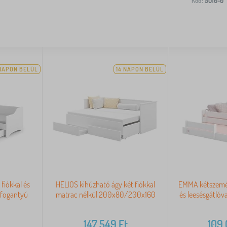
Kód:
5010-0
 NAPON BELÜL
14 NAPON BELÜL
fiókkal és
HELIOS kihúzható ágy két fiókkal
EMMA kétszemél
 fogantyú
matrac nélkül 200x80/200x160
és leesésgátlóv
147 549
Ft
109