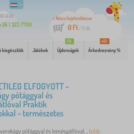
:00-16:00
Nincs bejelentkezve
+36 1 323 7708
0 Ft
/
0
db
98
461
 kiegészítők
Játékok
Újdonságok
Árkedveznény %
TILEG ELFOGYOTT -
gy pótággyal és
átlóval Praktik
kkal - természetes
gyerekágy pótággyal és leesésgátlóval. ..
több