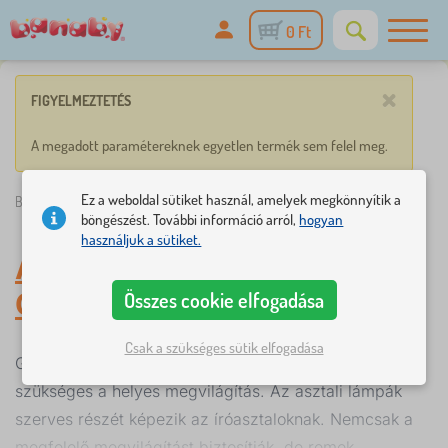
0 Ft
×
FIGYELMEZTETÉS
A megadott paramétereknek egyetlen termék sem felel meg.
Ez a weboldal sütiket használ, amelyek megkönnyítik a
Banaby.hu
»
Gyereklámpák
/
Asztali lámpák
böngészést. További információ arról,
hogyan
használjuk a sütiket.
Asztali lámpák
-
Gyereklámpák
Összes cookie elfogadása
Csak a szükséges sütik elfogadása
Gyermeke látásánk megfelelő fejlődése érdekében
szükséges a helyes megvilágítás. Az asztali lámpák
szerves részét képezik az íróasztaloknak. Nemcsak a
megfelelő megvilágítást biztosítják, de remek