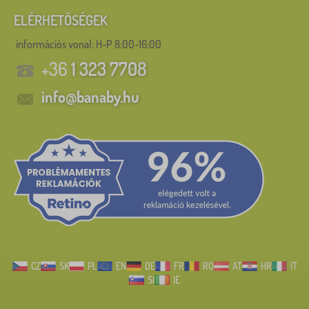
ELÉRHETŐSÉGEK
információs vonal:
H-P 8:00-16:00
+36
1 323 7708
info@banaby.hu
CZ
SK
PL
EN
DE
FR
RO
AT
HR
IT
SI
IE