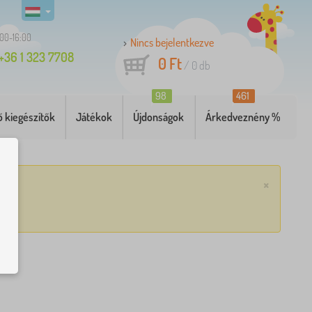
:00-16:00
Nincs bejelentkezve
+36 1 323 7708
0 Ft
/
0
db
98
461
 kiegészítők
Játékok
Újdonságok
Árkedveznény %
×