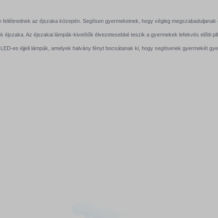
len felébrednek az éjszaka közepén. Segítsen gyermekeinek, hogy végleg megszabaduljanak et
nek éjszaka. Az éjszakai lámpák-kivetítők élvezetesebbé teszik a gyermekek lefekvés előtti p
yan LED-es éjjeli lámpák, amelyek halvány fényt bocsátanak ki, hogy segítsenek gyermekét g