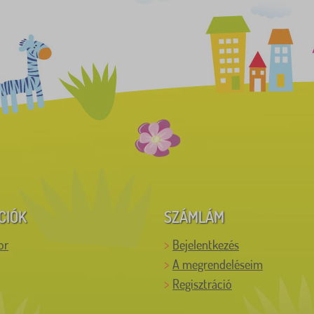
CIÓK
SZÁMLÁM
or
Bejelentkezés
A megrendeléseim
Regisztráció