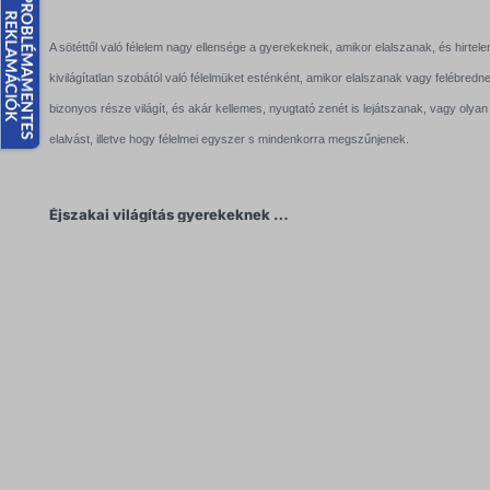
A sötéttől való félelem nagy ellensége a gyerekeknek, amikor elalszanak, és hirte
kivilágítatlan szobától való félelmüket esténként, amikor elalszanak vagy felébred
bizonyos része világít, és akár kellemes, nyugtató zenét is lejátszanak, vagy ol
elalvást, illetve hogy félelmei egyszer s mindenkorra megszűnjenek.
Éjszakai világítás gyerekeknek (projektor)