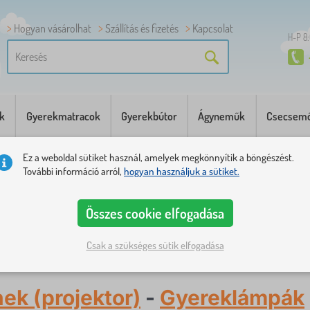
Hogyan vásárolhat
Szállítás és fizetés
Kapcsolat
H-P 8
k
Gyerekmatracok
Gyerekbútor
Ágyneműk
Csecsemő
Ez a weboldal sütiket használ, amelyek megkönnyítik a böngészést.
További információ arról,
hogyan használjuk a sütiket.
Összes cookie elfogadása
Csak a szükséges sütik elfogadása
eknek (projektor)
nek (projektor)
-
Gyereklámpák