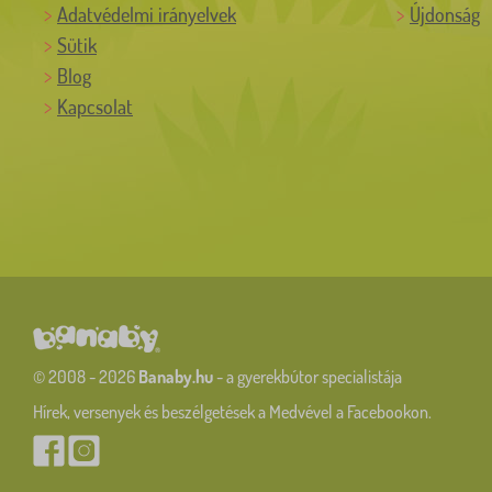
Adatvédelmi irányelvek
Újdonság
Sütik
Blog
Kapcsolat
© 2008 - 2026
Banaby.hu
- a gyerekbútor specialistája
Hírek, versenyek és beszélgetések a Medvével a Facebookon.