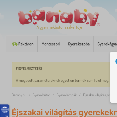
A gyermekbútor szakértője
Raktáron
Montessori
Gyerekszoba
Gyerekágya
FIGYELMEZTETÉS
A megadott paramétereknek egyetlen termék sem felel meg.
Banaby.hu
»
Gyerekbútor
/
Gyereklámpák
/
Éjszakai világítás gyerek
Éjszakai világítás gyerekek