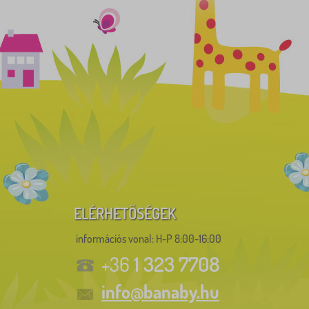
ELÉRHETŐSÉGEK
információs vonal:
H-P 8:00-16:00
1 323 7708
+36
info@banaby.hu