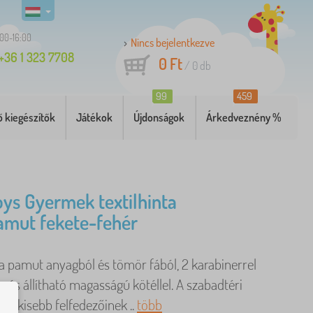
:00-16:00
Nincs bejelentkezve
+36 1 323 7708
0 Ft
/
0
db
99
459
 kiegészítők
Játékok
Újdonságok
Árkedveznény %
oys Gyermek textilhinta
amut fekete-fehér
a pamut anyagból és tömör fából, 2 karabinerrel
 és állítható magasságú kötéllel. A szabadtéri
legkisebb felfedezőinek ..
több