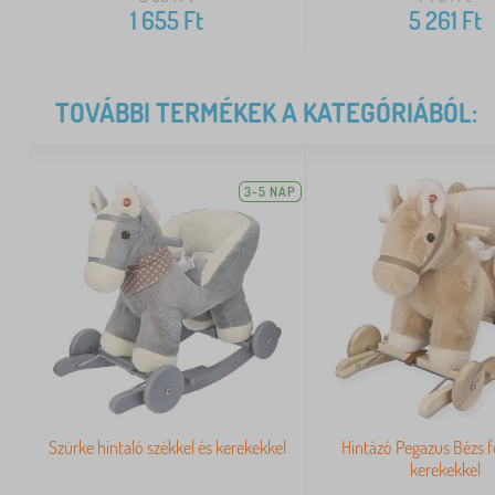
1 655
Ft
5 261
Ft
TOVÁBBI TERMÉKEK A KATEGÓRIÁBÓL:
3-5 NAP
Szürke hintaló székkel és kerekekkel
Hintázó Pegazus Bézs fo
kerekekkel