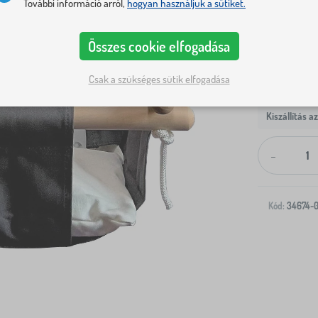
További információ arról,
hogyan használjuk a sütiket.
Összes cookie elfogadása
Csak a szükséges sütik elfogadása
Kiszállítás a
-
Kód:
34674-