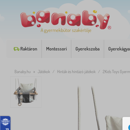
A gyermekbútor szakértője
Raktáron
Montessori
Gyerekszoba
Gyerekágya
Banaby.hu
»
Játékok
/
Hinták és hintázó játékok
/
2Kids Toys Gyerm