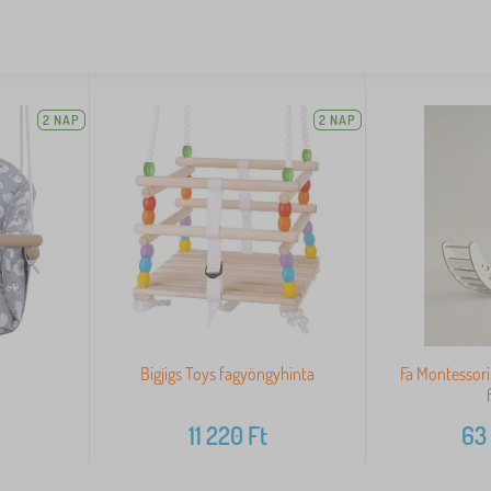
2 NAP
2 NAP
Bigjigs Toys fagyöngyhinta
Fa Montessori
11 220
Ft
63