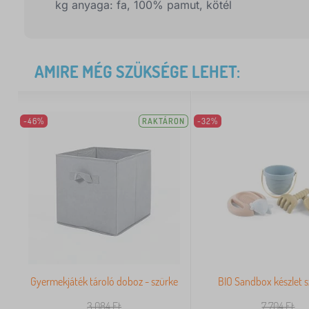
kg anyaga: fa, 100% pamut, kötél
AMIRE MÉG SZÜKSÉGE LEHET:
-46%
RAKTÁRON
-32%
Gyermekjáték tároló doboz - szürke
BIO Sandbox készlet s
3 084
Ft
7 704
Ft