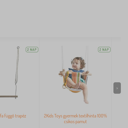
2 NAP
2 NAP
>
fa függő trapéz
2Kids Toys gyermek textilhinta 100%
csíkos pamut