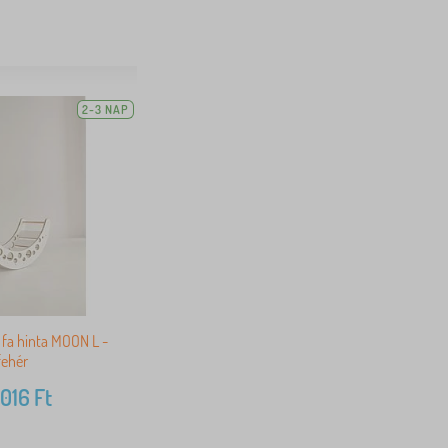
2-3 NAP
 fa hinta MOON L -
fehér
 016
Ft