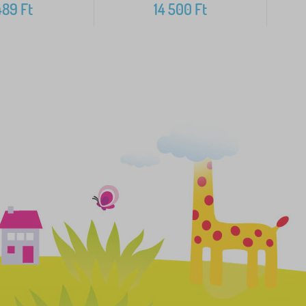
489
Ft
14 500
Ft