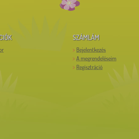
CIÓK
SZÁMLÁM
or
Bejelentkezés
A megrendeléseim
Regisztráció