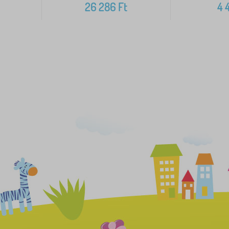
26 286
Ft
4 