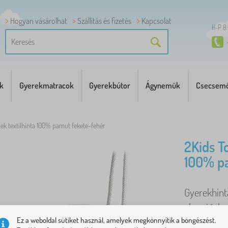
Hogyan vásárolhat
Szállítás és fizetés
Kapcsolat
H-P 8
k
Gyerekmatracok
Gyerekbútor
Ágyneműk
Csecsemő
ek textilhinta 100% pamut fekete-fehér
2Kids T
100% p
Gyerekhint
akasztáshoz
szórakozás 
Ez a weboldal sütiket használ, amelyek megkönnyítik a böngészést.