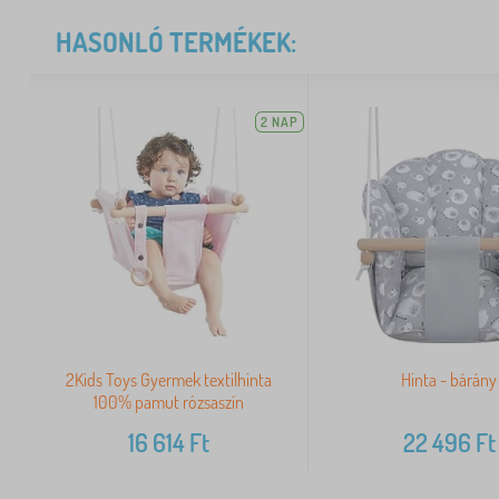
HASONLÓ TERMÉKEK:
2 NAP
2Kids Toys Gyermek textilhinta
Hinta - bárány
100% pamut rózsaszín
16 614
Ft
22 496
Ft