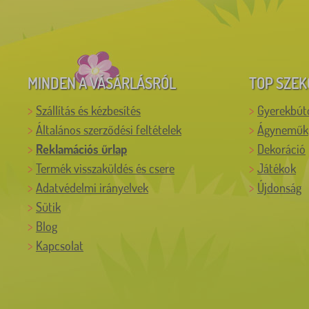
MINDEN A VÁSÁRLÁSRÓL
TOP SZEK
Szállítás és kézbesítés
Gyerekbút
Általános szerződési feltételek
Ágyneműk
Reklamációs űrlap
Dekoráció
Termék visszaküldés és csere
Játékok
Adatvédelmi irányelvek
Újdonság
Sütik
Blog
Kapcsolat