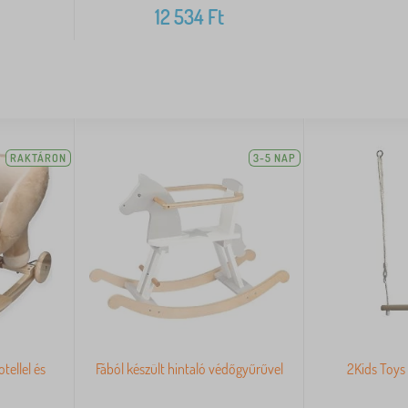
12 534
Ft
RAKTÁRON
3-5 NAP
tellel és
Fából készült hintaló védőgyűrűvel
2Kids Toys 