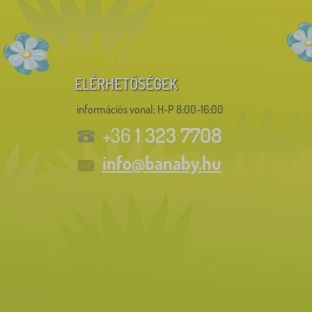
ELÉRHETŐSÉGEK
információs vonal:
H-P 8:00-16:00
1 323 7708
+36
info@banaby.hu