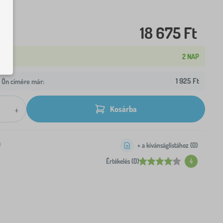
18 675 Ft
2 NAP
1 925 Ft
z Ön címére már:
+
Kosárba
0
+ a kívánságlistához (
0
)
Értékelés (0)
4