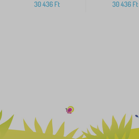
30 436
Ft
30 436
Ft