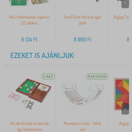
>
Mini futballasztal rugókon,
Small Foot Hat hop egér
Bigjigs Toy
22 játékos
játék
6 134
Ft
8 890
Ft
8 
EZEKET IS AJÁNLJUK:
2 NAP
RAKTÁRON
>
Kis láb Kockák és kártyák
Montessori hinta - fehér
Bigjigs 
egy fadobozban
szín
m