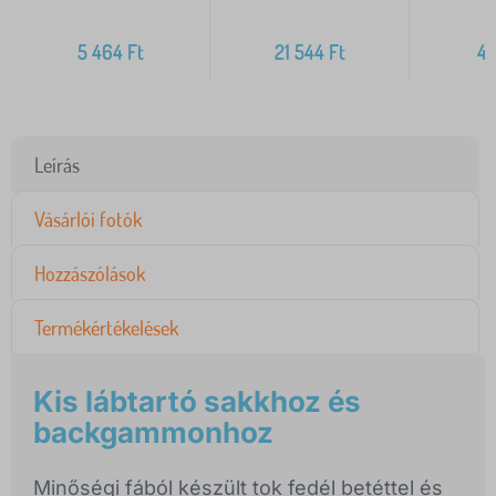
5 464
Ft
21 544
Ft
4 
Leírás
Vásárlói fotók
Hozzászólások
Termékértékelések
Kis lábtartó sakkhoz és
backgammonhoz
Minőségi fából készült tok fedél betéttel és