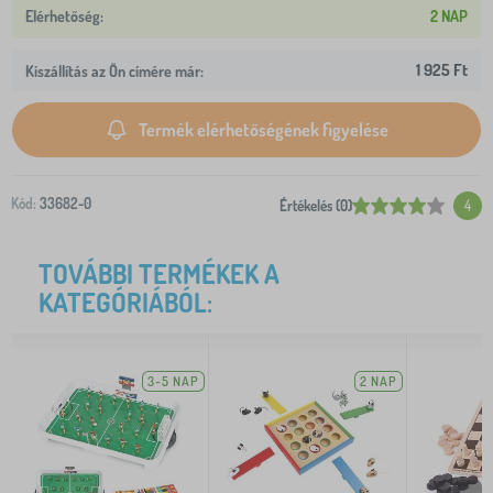
2 NAP
1 925 Ft
Kiszállítás az Ön címére már:
Termék elérhetőségének figyelése
Kód:
33682-0
Értékelés (0)
4
TOVÁBBI TERMÉKEK A
KATEGÓRIÁBÓL:
3-5 NAP
2 NAP