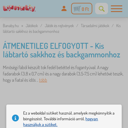
0 Ft
Banaby.hu
»
Játékok
/
Játék és rejtvények
/
Társadalmi játékok
/
Kis
lábtartó sakkhoz és backgammonhoz
ÁTMENETILEG ELFOGYOTT - Kis
lábtartó sakkhoz és backgammonhoz
Minőségi fából készült tok fedél betéttel és fogantyúval. A nagy
fadarabok (3,8 x 0,7 cm) és a nagy darabok (3,5-7,5 cm) lehetővé teszik,
hogy a fiatal és idős ..
több
Ez a weboldal sütiket használ, amelyek megkönnyítik a
böngészést. További információ arról,
hogyan
használjuk a sütiket.