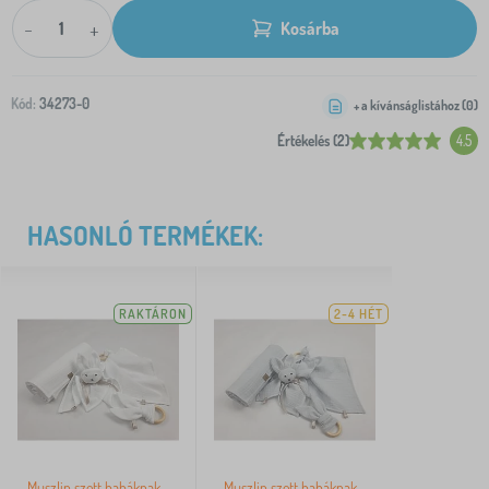
-
+
Kosárba
Kód:
34273-0
+ a kívánságlistához (
0
)
Értékelés (2)
4.5
HASONLÓ TERMÉKEK:
RAKTÁRON
2-4 HÉT
Muszlin szett babáknak -
Muszlin szett babáknak -