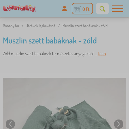
0 Ft
Banaby.hu
»
Játékok legkevésbé
/
Muszlin szett babáknak - zöld
Muszlin szett babáknak - zöld
Zöld muszlin szett babáknak természetes anyagokból. ..
több