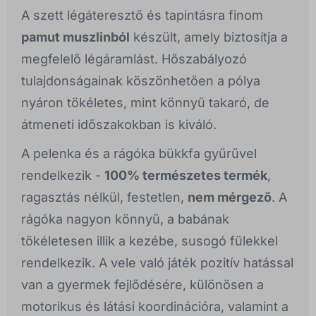
A szett légáteresztő és tapintásra finom
pamut muszlinból
készült, amely biztosítja a
megfelelő légáramlást. Hőszabályozó
tulajdonságainak köszönhetően a pólya
nyáron tökéletes, mint könnyű takaró, de
átmeneti időszakokban is kiváló.
A pelenka és a rágóka bükkfa gyűrűvel
rendelkezik -
100% természetes termék
,
ragasztás nélkül, festetlen,
nem mérgező
. A
rágóka nagyon könnyű, a babának
tökéletesen illik a kezébe, susogó fülekkel
rendelkezik. A vele való játék pozitív hatással
van a gyermek fejlődésére, különösen a
motorikus és látási koordinációra, valamint a