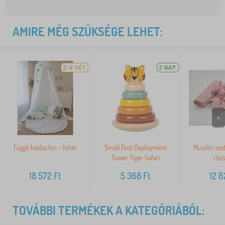
AMIRE MÉG SZÜKSÉGE LEHET:
2-4 HÉT
2 NAP
>
Függő baldachin - fehér
Small Foot Deployment
Muszlin sze
Tower Tiger Safari
rózs
18 572
Ft
5 368
Ft
12 
TOVÁBBI TERMÉKEK A KATEGÓRIÁBÓL: