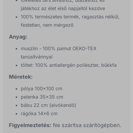
tökéletes társ alváshoz, utazáshoz és
játékhoz az élet első napjaitól kezdve
100% természetes termék, ragasztás nélkül,
festetlen, nem mérgező
Anyag:
muszlin - 100% pamut OEKO-TEX
tanúsítvánnyal
töltet: 100% antiallergén poliészter, bükkfa
Méretek:
pólya 100x100 cm
pelenka 35x35 cm
bábu 22 cm (alvókendő)
rágóka 14x6 cm
Figyelmeztetés:
Ne szárítsa szárítógépben.