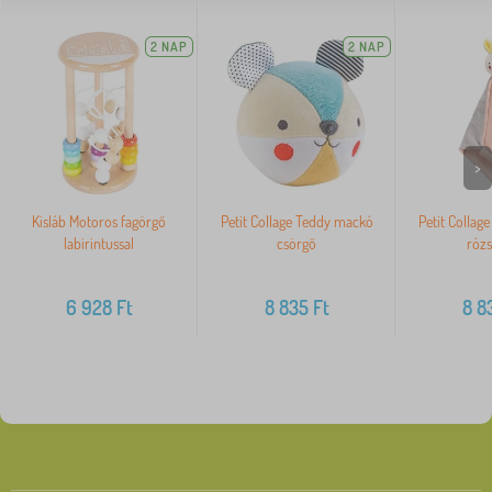
2 NAP
2 NAP
>
Kisláb Motoros fagörgő
Petit Collage Teddy mackó
Petit Collag
labirintussal
csörgő
rózs
6 928
Ft
8 835
Ft
8 8