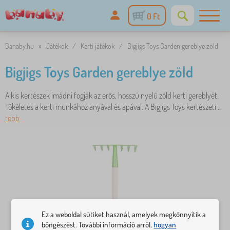
0 Ft
Banaby.hu
»
Játékok
/
Kerti játékok
/
Bigjigs Toys Garden gereblye zöld
Bigjigs Toys Garden gereblye zöld
A kis kertészek imádni fogják az erős, hosszú nyelű zöld kerti gereblyét.
Tökéletes a kerti munkához anyával és apával. A Bigjigs Toys kertészeti ..
több
Ez a weboldal sütiket használ, amelyek megkönnyítik a
böngészést. További információ arról,
hogyan