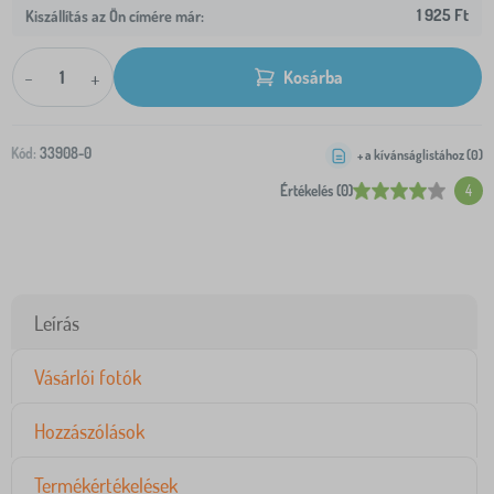
1 925 Ft
Kiszállítás az Ön címére már:
-
+
Kosárba
Kód:
33908-0
+ a kívánságlistához (
0
)
Értékelés (0)
4
Leírás
Vásárlói fotók
Hozzászólások
Termékértékelések