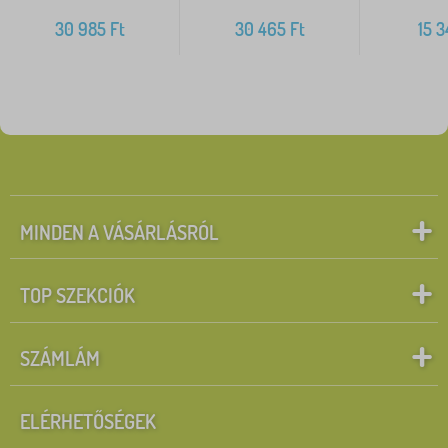
30 985
Ft
30 465
Ft
15 
MINDEN A VÁSÁRLÁSRÓL
TOP SZEKCIÓK
SZÁMLÁM
ELÉRHETŐSÉGEK