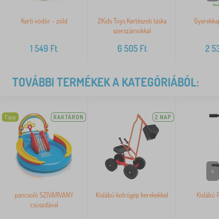
Kerti vödör - zöld
2Kids Toys Kertészeti táska
Gyerekkap
szerszámokkal
1 549
Ft
6 505
Ft
2 5
TOVÁBBI TERMÉKEK A KATEGÓRIÁBÓL:
Tipp
RAKTÁRON
2 NAP
>
pancsoló SZIVÁRVÁNY
Kislábú kotrógép kerekekkel
Kislábú 
csúszdával