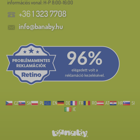
információs vonal:
H-P 8:00-16:00
+36
1 323 7708
info@banaby.hu
CZ
SK
PL
EN
DE
FR
RO
AT
HR
SI
IE