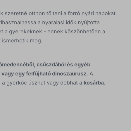
 szeretné otthon tölteni a forró nyári napokat.
használhassa a nyaralási idők nyújtotta
et a gyerekeknek - ennek köszönhetően a
t ismerhetik meg.
ómedencéből, csúszdából és egyéb
k vagy egy felfújható dinoszaurusz.
A
el a gyerkőc úszhat vagy dobhat a
kosárba.