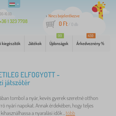
:00-16:00
Nincs bejelentkezve
+36 1 323 7708
0 Ft
/
0
db
99
459
 kiegészítők
Játékok
Újdonságok
Árkedveznény %
TILEG ELFOGYOTT -
i játszótér
ában tombol a nyár, kevés gyerek szeretné otthon
orró nyári napokat. Annak érdekében, hogy teljes
ihasználhassa a nyaralási idők ..
több