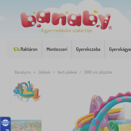
A gyermekbútor szakértője
Raktáron
Montessori
Gyerekszoba
Gyerekágya
Banaby.hu
»
Játékok
/
Kerti játékok
/
DINO vízi játszótér