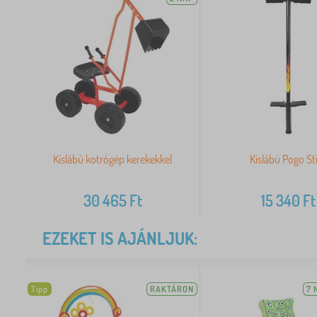
Kislábú kotrógép kerekekkel
Kislábú Pogo St
30 465
Ft
15 340
Ft
EZEKET IS AJÁNLJUK:
Tipp
RAKTÁRON
7 