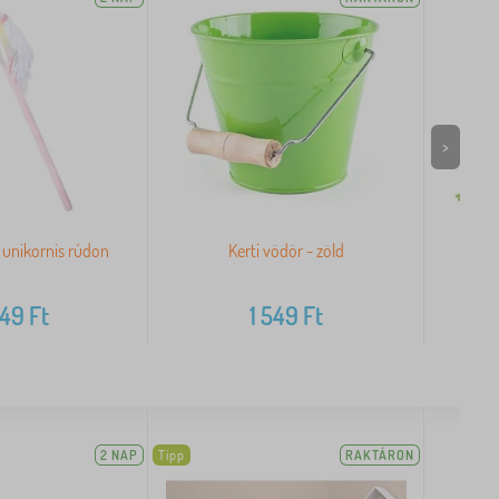
>
y unikornis rúdon
Kerti vödör - zöld
Smal
349
Ft
1 549
Ft
2 NAP
Tipp
RAKTÁRON