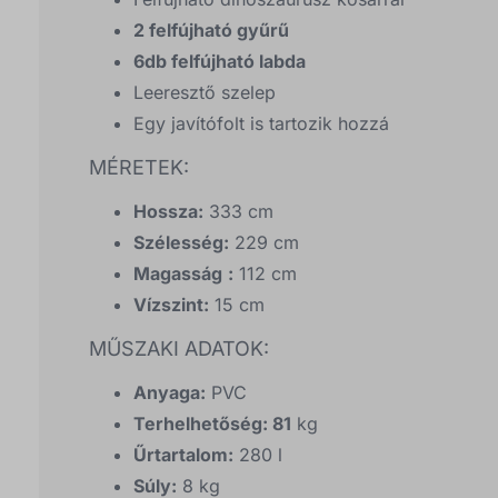
2 felfújható gyűrű
6db felfújható labda
Leeresztő szelep
Egy javítófolt is tartozik hozzá
MÉRETEK:
Hossza:
333 cm
Szélesség:
229 cm
Magasság
:
112 cm
Vízszint:
15 cm
MŰSZAKI ADATOK:
Anyaga:
PVC
Terhelhetőség: 81
kg
Űrtartalom:
280 l
Súly:
8 kg