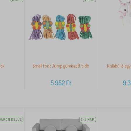
ick
Small Foot Jump gumiszett 5 db
Kislábú ló eg
5 952
Ft
9 
NAPON BELÜL
3-5 NAP