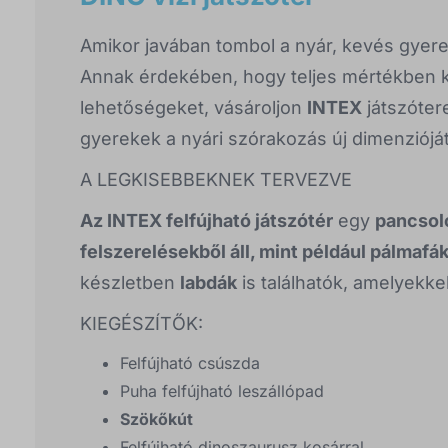
Amikor javában tombol a nyár, kevés gyerek
Annak érdekében, hogy teljes mértékben ki
lehetőségeket, vásároljon
INTEX
játszóter
gyerekek a nyári szórakozás új dimenziójá
A LEGKISEBBEKNEK TERVEZVE
Az INTEX felfújható játszótér
egy
pancsol
felszerelésekből áll, mint például pálmafá
készletben
labdák
is találhatók, amelyekk
KIEGÉSZÍTŐK:
Felfújható csúszda
Puha felfújható leszállópad
Szökőkút
Felfújható dinoszaurusz kosárral