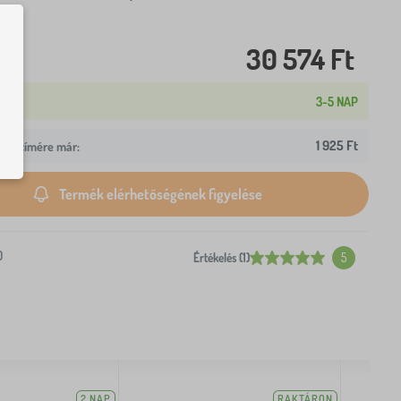
30 574 Ft
3-5 NAP
1 925 Ft
z Ön címére már:
Termék elérhetőségének figyelése
0
Értékelés (1)
5
2 NAP
RAKTÁRON