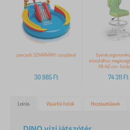
pancsoló SZIVÁRVÁNY csúszdával
Gyerek ergonomiku
íróasztalhoz, magasságr
119-142 cm - focil
30 985
Ft
74 311
Ft
Leírás
Vásárlói fotók
Hozzászólások
DINO vízi játszótér