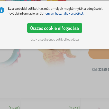
Ez a weboldal sütiket használ, amelyek megkönnyítik a böngészést.
További információ arról,
hogyan használjuk a sütiket.
Összes cookie elfogadása
Csak a szükséges sütik elfogadása
Kiszállítás a
Kód:
33259-
2 NAP
2 NAP