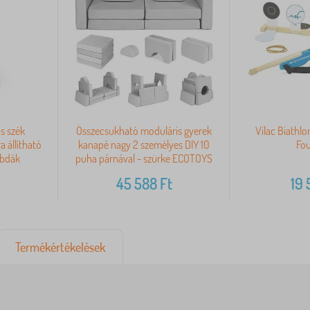
s szék
Összecsukható moduláris gyerek
Vilac Biathlo
a állítható
kanapé nagy 2 személyes DIY 10
Fo
abdák
puha párnával - szürke ECOTOYS
45 588
Ft
19 
Termékértékelések