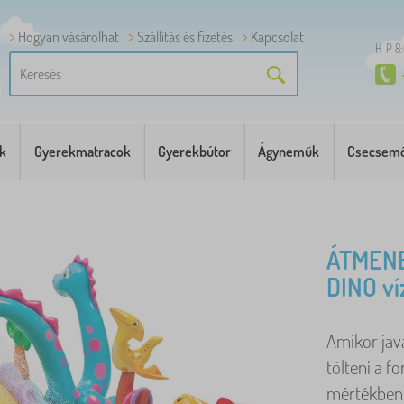
Hogyan vásárolhat
Szállítás és fizetés
Kapcsolat
H-P 8
k
Gyerekmatracok
Gyerekbútor
Ágyneműk
Csecsemő
ÁTMENE
DINO víz
Amikor jav
tölteni a f
mértékben k