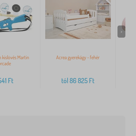
>
n kislövés Martin
Acrea gyerekágy - fehér
L
urcade
541
Ft
tól
86 825
Ft