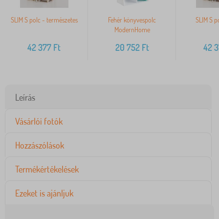
SLIM S polc - természetes
Fehér könyvespolc
SLIM S po
ModernHome
42 377
Ft
20 752
Ft
42 
Leírás
Vásárlói fotók
Hozzászólások
Termékértékelések
Ezeket is ajánljuk