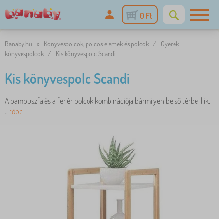
0 Ft
Banaby.hu
»
Könyvespolcok, polcos elemek és polcok
/
Gyerek
könyvespolcok
/
Kis könyvespolc Scandi
Kis könyvespolc Scandi
A bambuszfa és a fehér polcok kombinációja bármilyen belső térbe illik.
..
több