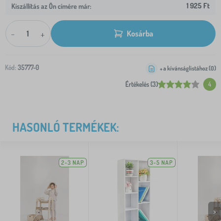
1 925 Ft
Kiszállítás az Ön címére már:
-
+
Kosárba
Kód:
35777-0
+ a kívánságlistához (
0
)
Értékelés (3)
4
HASONLÓ TERMÉKEK:
2-3 NAP
3-5 NAP
>