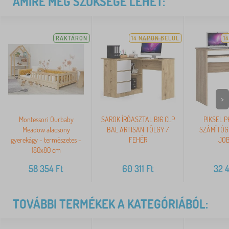
AMIRE MÉG SZÜKSÉGE LEHET:
RAKTÁRON
14 NAPON BELÜL
1
>
Montessori Ourbaby
SAROK ÍRÓASZTAL B16 CLP
PIKSEL 
Meadow alacsony
BAL ARTISAN TÖLGY /
SZÁMÍTÓG
gyerekágy - természetes -
FEHÉR
JO
180x80 cm
58 354
Ft
60 311
Ft
32 4
TOVÁBBI TERMÉKEK A KATEGÓRIÁBÓL: