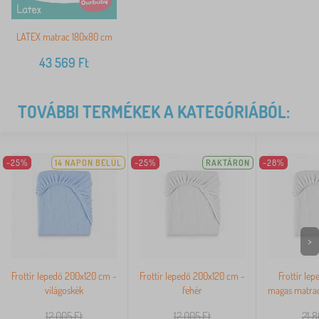
LATEX matrac 180x80 cm
43 569
Ft
TOVÁBBI TERMÉKEK A KATEGÓRIÁBÓL:
-25%
14 NAPON BELÜL
-25%
RAKTÁRON
-28%
>
Frottír lepedő 200x120 cm -
Frottír lepedő 200x120 cm -
Frottír le
világoskék
fehér
magas matrac
12 005
Ft
12 005
Ft
21 