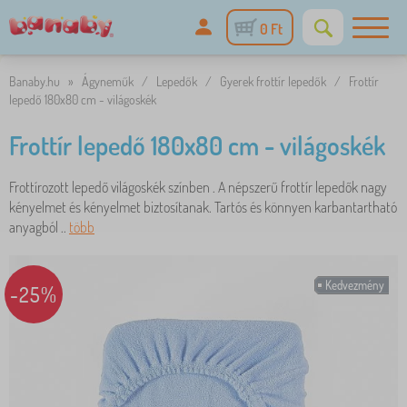
0 Ft
Banaby.hu
»
Ágyneműk
/
Lepedők
/
Gyerek frottír lepedők
/
Frottír
lepedő 180x80 cm - világoskék
Frottír lepedő 180x80 cm - világoskék
Frottírozott lepedő világoskék színben . A népszerű frottír lepedők nagy
kényelmet és kényelmet biztosítanak. Tartós és könnyen karbantartható
anyagból ..
több
Kedvezmény
-25%