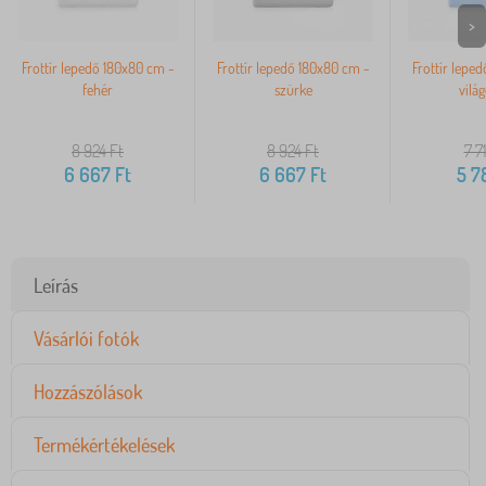
>
Frottír lepedő 180x80 cm -
Frottír lepedő 180x80 cm -
Frottír lepe
fehér
szürke
vilá
8 924
Ft
8 924
Ft
7 7
6 667
Ft
6 667
Ft
5 7
Leírás
Vásárlói fotók
Hozzászólások
Termékértékelések