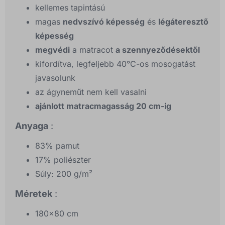
kellemes tapintású
magas
nedvszívó képesség
és
légáteresztő
képesség
megvédi
a matracot
a szennyeződésektől
kifordítva, legfeljebb 40°C-os mosogatást
javasolunk
az ágyneműt nem kell vasalni
ajánlott matracmagasság 20 cm-ig
Anyaga
:
83% pamut
17% poliészter
Súly: 200 g/m²
Méretek
:
180x80 cm