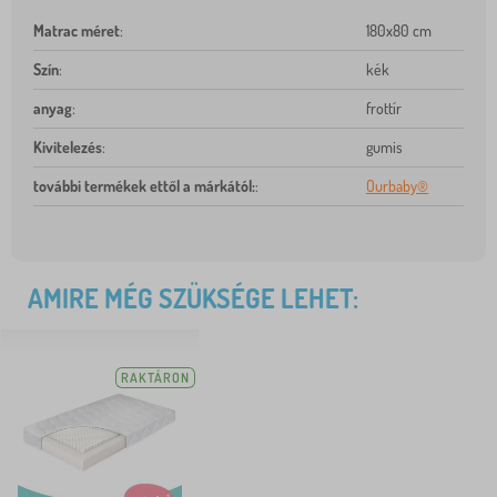
Matrac méret
:
180x80 cm
Szín
:
kék
anyag
:
frottír
Kivitelezés
:
gumis
további termékek ettől a márkától:
:
Ourbaby®
AMIRE MÉG SZÜKSÉGE LEHET:
RAKTÁRON