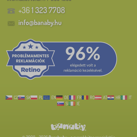
+36
1 323 7708
info@banaby.hu
CZ
SK
PL
EN
DE
FR
RO
AT
HR
IT
SI
IE