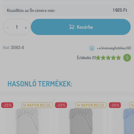
1 925 Ft
Kiszállítás az Ön címére már:
-
+
Kosárba
Kód:
35163-0
+ a kívánságlistához (
0
)
Értékelés (1)
5
HASONLÓ TERMÉKEK:
-25%
14 NAPON BELÜL
-25%
14 NAPON BELÜL
-25%
1