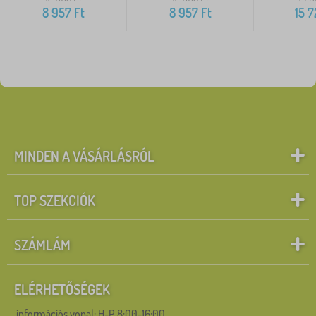
8 957
Ft
8 957
Ft
15 7
MINDEN A VÁSÁRLÁSRÓL
TOP SZEKCIÓK
SZÁMLÁM
ELÉRHETŐSÉGEK
információs vonal:
H-P 8:00-16:00