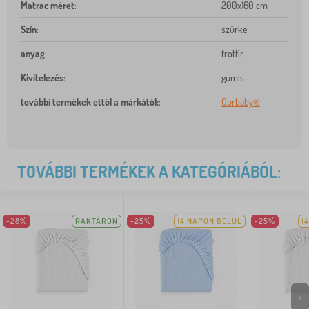
Matrac méret
:
200x160 cm
Szín
:
szürke
anyag
:
frottír
Kivitelezés
:
gumis
további termékek ettől a márkától:
:
Ourbaby®
TOVÁBBI TERMÉKEK A KATEGÓRIÁBÓL:
-28%
RAKTÁRON
-25%
14 NAPON BELÜL
-25%
1
>