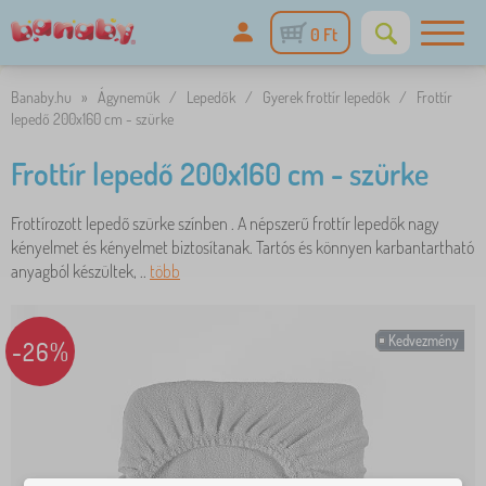
0 Ft
Banaby.hu
»
Ágyneműk
/
Lepedők
/
Gyerek frottír lepedők
/
Frottír
lepedő 200x160 cm - szürke
Frottír lepedő 200x160 cm - szürke
Frottírozott lepedő szürke színben . A népszerű frottír lepedők nagy
kényelmet és kényelmet biztosítanak. Tartós és könnyen karbantartható
anyagból készültek, ..
több
Kedvezmény
-26%