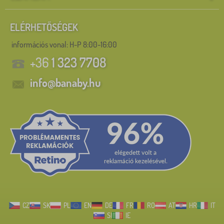
ELÉRHETŐSÉGEK
információs vonal:
H-P 8:00-16:00
+36
1 323 7708
info@banaby.hu
CZ
SK
PL
EN
DE
FR
RO
AT
HR
IT
SI
IE