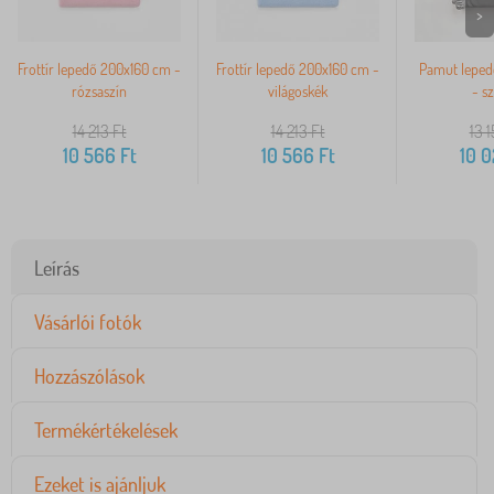
>
Frottír lepedő 200x160 cm -
Frottír lepedő 200x160 cm -
Pamut leped
rózsaszín
világoskék
- s
14 213
Ft
14 213
Ft
13 1
10 566
Ft
10 566
Ft
10 
Leírás
Vásárlói fotók
Hozzászólások
Termékértékelések
Ezeket is ajánljuk