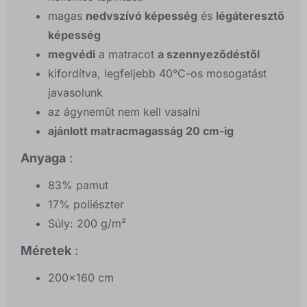
magas
nedvszívó képesség
és
légáteresztő
képesség
megvédi
a matracot
a szennyeződéstől
kifordítva, legfeljebb 40°C-os mosogatást
javasolunk
az ágyneműt nem kell vasalni
ajánlott matracmagasság 20 cm-ig
Anyaga
:
83% pamut
17% poliészter
Súly: 200 g/m²
Méretek
:
200x160 cm