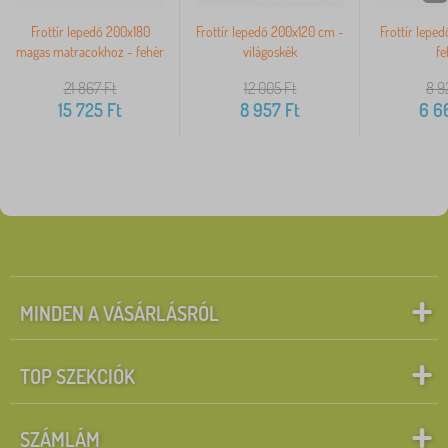
Frottír lepedő 200x180
Frottír lepedő 200x120 cm -
Frottír lepe
magas matracokhoz - fehér
világoskék
fe
21 867
Ft
12 005
Ft
8 9
15 725
Ft
8 957
Ft
6 6
MINDEN A VÁSÁRLÁSRÓL
TOP SZEKCIÓK
SZÁMLÁM