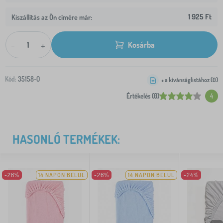
1 925 Ft
Kiszállítás az Ön címére már:
-
+
Kosárba
Kód:
35158-0
+ a kívánságlistához (
0
)
Értékelés (0)
4
HASONLÓ TERMÉKEK:
-26%
14 NAPON BELÜL
-26%
14 NAPON BELÜL
-24%