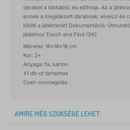
darabot a táskából, és előhívja. Az a játék
ennek a megidézett darabnak, elveszi és rát
kitölti a játékterét! Dokumentáció: Útmuta
játékhoz Touch and Find (SK)
Méretei: 16x16x16 cm
Kor: 2+
Anyaga: fa, karton
41 db-ot tartalmaz
Cseh csomagolás
AMIRE MÉG SZÜKSÉGE LEHET: