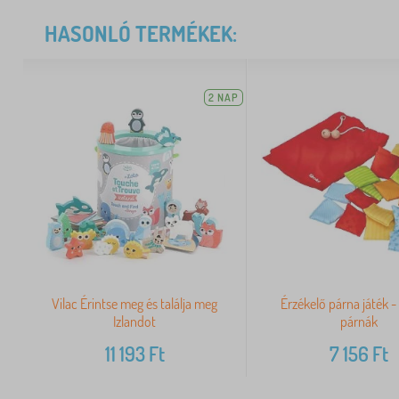
HASONLÓ TERMÉKEK:
2 NAP
Vilac Érintse meg és találja meg
Érzékelő párna játék -
Izlandot
párnák
11 193
Ft
7 156
Ft