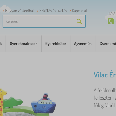
Hogyan vásárolhat
Szállítás és fizetés
Kapcsolat
H-P 8
k
Gyerekmatracok
Gyerekbútor
Ágyneműk
Csecsemő
Vilac É
A felülmúlh
fejleszteni
főleg fából 