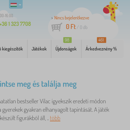
:00-16:00
Nincs bejelentkezve
+36 1 323 7708
0 Ft
/
0
db
98
461
 kiegészítők
Játékok
Újdonságok
Árkedveznény %
rintse meg és találja meg
atatlan bestseller Vilac igyekszik eredeti módon
 a gyerekek gyakran elhanyagolt tapintását. A játék
készült figurákból áll, ..
több