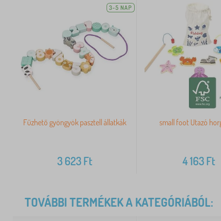
3-5 NAP
Fűzhető gyöngyök pasztell állatkák
small foot Utazó hor
3 623
Ft
4 163
Ft
TOVÁBBI TERMÉKEK A KATEGÓRIÁBÓL: