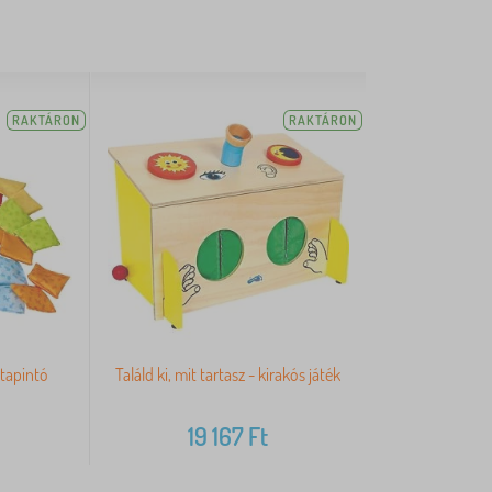
RAKTÁRON
RAKTÁRON
 tapintó
Találd ki, mit tartasz - kirakós játék
19 167
Ft