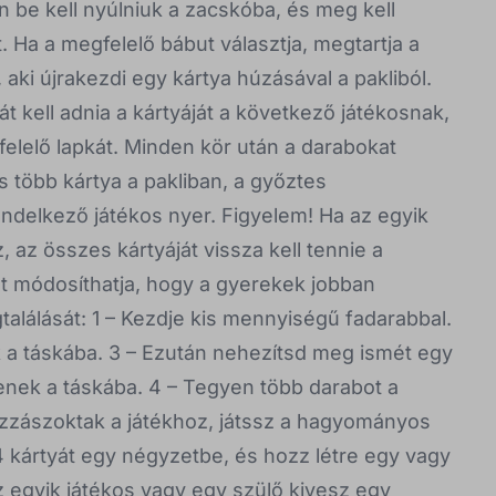
án be kell nyúlniuk a zacskóba, és meg kell
. Ha a megfelelő bábut választja, megtartja a
 aki újrakezdi egy kártya húzásával a pakliból.
át kell adnia a kártyáját a következő játékosnak,
felelő lapkát. Minden kör után a darabokat
s több kártya a pakliban, a győztes
rendelkező játékos nyer. Figyelem! Ha az egyik
 az összes kártyáját vissza kell tennie a
int módosíthatja, hogy a gyerekek jobban
alálását: 1 – Kezdje kis mennyiségű fadarabbal.
 a táskába. 3 – Ezután nehezítsd meg ismét egy
zenek a táskába. 4 – Tegyen több darabot a
ozzászoktak a játékhoz, játssz a hagyományos
 4 kártyát egy négyzetbe, és hozz létre egy vagy
z egyik játékos vagy egy szülő kivesz egy