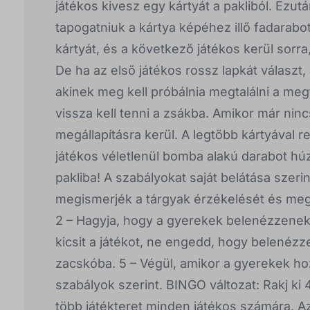
játékos kivesz egy kártyát a pakliból. Ezut
tapogatniuk a kártya képéhez illő fadarabot
kártyát, és a következő játékos kerül sorra,
De ha az első játékos rossz lapkát választ, 
akinek meg kell próbálnia megtalálni a meg
vissza kell tenni a zsákba. Amikor már ninc
megállapításra kerül. A legtöbb kártyával 
játékos véletlenül bomba alakú darabot húz,
pakliba! A szabályokat saját belátása szer
megismerjék a tárgyak érzékelését és megt
2 – Hagyja, hogy a gyerekek belenézzenek
kicsit a játékot, ne engedd, hogy belenéz
zacskóba. 5 – Végül, amikor a gyerekek h
szabályok szerint. BINGO változat: Rakj ki
több játékteret minden játékos számára. A