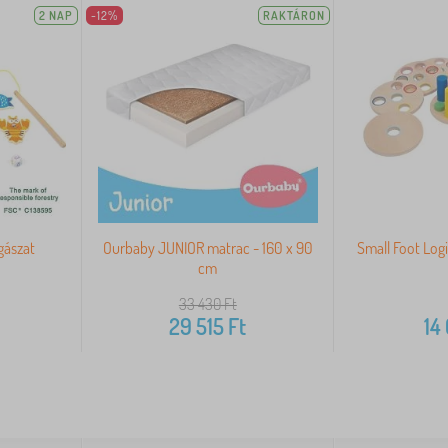
2 NAP
-12%
RAKTÁRON
gászat
Ourbaby JUNIOR matrac - 160 x 90
Small Foot Logi
cm
33 430
Ft
29 515
Ft
14