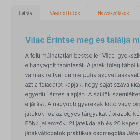
Leírás
Vásárlói fotók
Hozzászólások
Vilac Érintse meg és találja 
A felülmúlhatatlan bestseller Vilac igyeks
elhanyagolt tapintását. A játék főleg fából
vannak rejtve, benne puha szövettáskával
azt a feladatot kapják, hogy saját szavaikka
egyedüli érzés alapján. A szülők szemlélt
eljárást. A nagyobb gyerekek lottó vagy b
játékokhoz az egyes tárgyakat ábrázoló ké
Főbb jellemzők: 21 játékdarab és 20 képes
játékváltozatok praktikus csomagolás Játékl