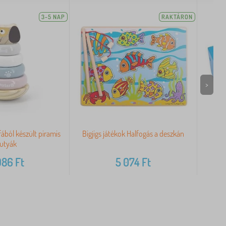
3-5 NAP
RAKTÁRON
>
ából készült piramis
Bigjigs játékok Halfogás a deszkán
utyák
986
Ft
5 074
Ft