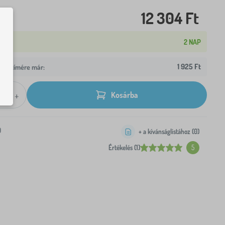
12 304 Ft
2 NAP
1 925 Ft
z Ön címére már:
+
Kosárba
0
+ a kívánságlistához (
0
)
Értékelés (1)
5