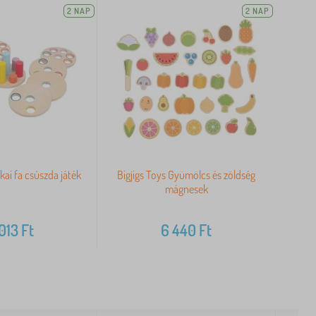
2 NAP
2 NAP
kai fa csúszda játék
Bigjigs Toys Gyümölcs és zöldség
mágnesek
 013
Ft
6 440
Ft