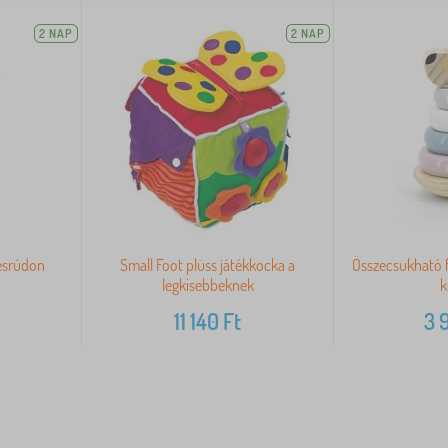
2 NAP
2 NAP
ésrúdon
Small Foot plüss játékkocka a
Összecsukható f
legkisebbeknek
k
11 140
Ft
3 