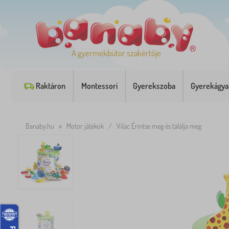
A gyermekbútor szakértője
Raktáron
Montessori
Gyerekszoba
Gyerekágya
Banaby.hu
»
Motor játékok
/
Vilac Érintse meg és találja meg