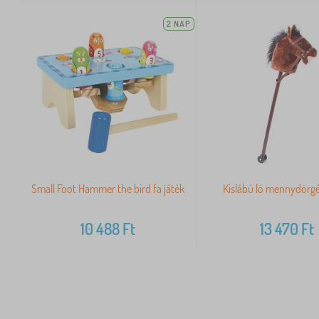
2 NAP
Small Foot Hammer the bird fa játék
Kislábú ló mennydörg
10 488
Ft
13 470
Ft