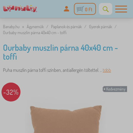
0 Ft
Banaby.hu
»
Ágyneműk
/
Paplanok és párnák
/
Gyerek párnák
/
Ourbaby muszlin párna 40x40 cm - toffi
Ourbaby muszlin párna 40x40 cm -
toffi
Puha muszlin párna toffi színben, antiallergén töltettel. ..
több
Kedvezmény
-32%