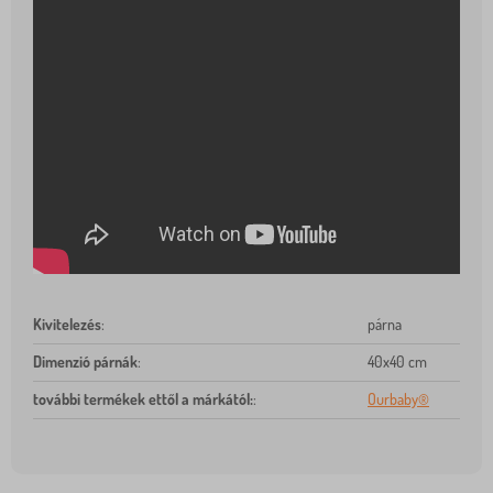
Kivitelezés
:
párna
Dimenzió párnák
:
40x40 cm
további termékek ettől a márkától:
:
Ourbaby®