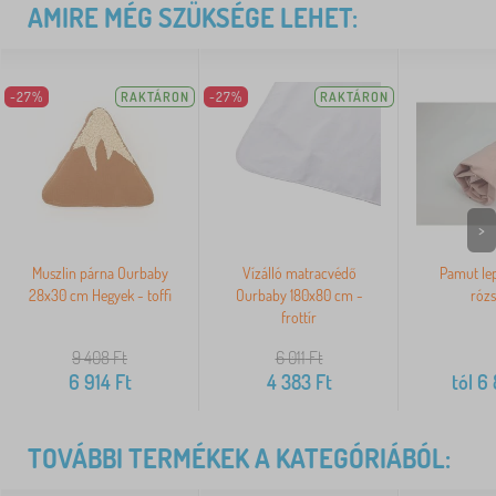
AMIRE MÉG SZÜKSÉGE LEHET:
-27%
RAKTÁRON
-27%
RAKTÁRON
>
Muszlin párna Ourbaby
Vízálló matracvédő
Pamut lep
28x30 cm Hegyek - toffi
Ourbaby 180x80 cm -
rózs
frottír
9 408
Ft
6 011
Ft
6 914
Ft
4 383
Ft
tól
6 
TOVÁBBI TERMÉKEK A KATEGÓRIÁBÓL: