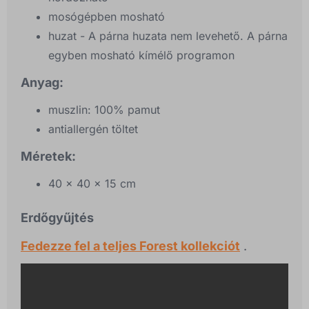
mosógépben mosható
huzat - A párna huzata nem levehető. A párna
egyben mosható kímélő programon
Anyag:
muszlin: 100% pamut
antiallergén töltet
Méretek:
40 x 40 x 15 cm
Erdőgyűjtés
Fedezze fel a teljes Forest kollekciót
.