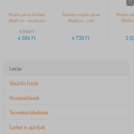
Muszlin párna Ourbaby
Ourbaby muszlin párna
Muszlin pá
40x40 cm - mustárszín
40x40 cm - zöld
30x50 c
6 365
Ft
4 594
Ft
4 730
Ft
5 0
Leírás
Vásárlói fotók
Hozzászólások
Termékértékelések
Ezeket is ajánljuk