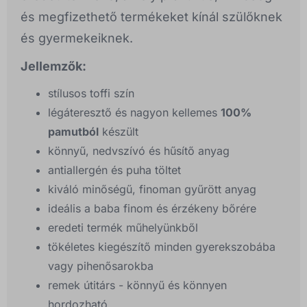
és megfizethető termékeket kínál szülőknek
és gyermekeiknek.
Jellemzők:
stílusos toffi szín
légáteresztő és nagyon kellemes
100%
pamutból
készült
könnyű, nedvszívó és hűsítő anyag
antiallergén és puha töltet
kiváló minőségű, finoman gyűrött anyag
ideális a baba finom és érzékeny bőrére
eredeti termék műhelyünkből
tökéletes kiegészítő minden gyerekszobába
vagy pihenősarokba
remek útitárs - könnyű és könnyen
hordozható