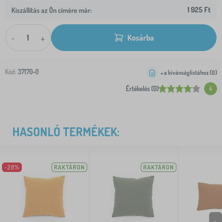
1 925 Ft
Kiszállítás az Ön címére már:
-
+
Kosárba
Kód:
37170-0
+ a kívánságlistához (
0
)
Értékelés (0)
4
HASONLÓ TERMÉKEK:
-28%
RAKTÁRON
RAKTÁRON
>