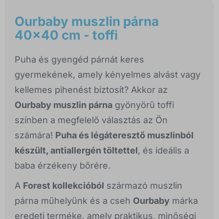
Ourbaby muszlin párna
40x40 cm - toffi
Puha és gyengéd párnát keres
gyermekének, amely kényelmes alvást vagy
kellemes pihenést biztosít? Akkor az
Ourbaby muszlin párna
gyönyörű toffi
színben a megfelelő választás az Ön
számára!
Puha és légáteresztő muszlinból
készült, antiallergén töltettel
, és ideális a
baba érzékeny bőrére.
A
Forest kollekcióból
származó muszlin
párna műhelyünk és a cseh
Ourbaby
márka
eredeti terméke, amely praktikus, minőségi