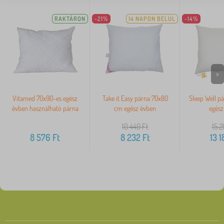
RAKTÁRON
-21%
14 NAPON BELÜL
-14%
>
Vitamed 70x90-es egész
Take it Easy párna 70x80
Sleep Well p
évben használható párna
cm egész évben
egész
10 440
Ft
15 
8 576
Ft
8 232
Ft
13 1