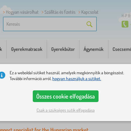
Hogyan vásárolhat
Szállítás és fizetés
Kapcsolat
H-P 8
k
Gyerekmatracok
Gyerekbútor
Ágyneműk
Csecsemő
rrier - üresedések
Ez a weboldal sütiket használ, amelyek megkönnyítik a böngészést.
További információ arról,
hogyan használjuk a sütiket.
 - üresedések
 okozni a bútorok és a felszerelések gyermekek számára a családok számára Euró
Összes cookie elfogadása
eg, miért szeretne itt dolgozni. neuvedeno talált olyan pozíciót, amely érdekelne? 
Csak a szükséges sütik elfogadása
ály
port specialist for the Hungarian market