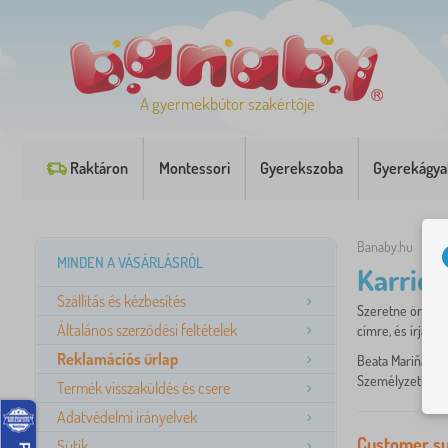
A gyermekbútor szakértője
Raktáron
Montessori
Gyerekszoba
Gyerekágya
Banaby.hu
»
Ka
MINDEN A VÁSÁRLÁSRÓL
Karrier
Szállítás és kézbesítés
Szeretne örömet
Általános szerződési feltételek
címre, és írja m
Reklamációs űrlap
Beata Mariňak
Személyzeti oszt
Termék visszaküldés és csere
Adatvédelmi irányelvek
Customer sup
Sütik