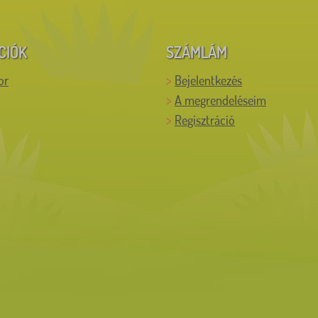
CIÓK
SZÁMLÁM
or
Bejelentkezés
A megrendeléseim
Regisztráció