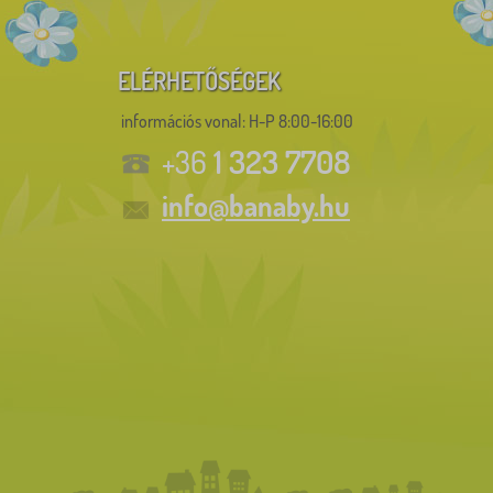
ELÉRHETŐSÉGEK
információs vonal:
H-P 8:00-16:00
1 323 7708
+36
info@banaby.hu