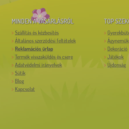
MINDEN A VÁSÁRLÁSRÓL
TOP SZEK
Szállítás és kézbesítés
Gyerekbút
Általános szerződési feltételek
Ágyneműk
Reklamációs űrlap
Dekoráció
Termék visszaküldés és csere
Játékok
Adatvédelmi irányelvek
Újdonság
Sütik
Blog
Kapcsolat