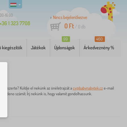
:00-16:00
Nincs bejelentkezve
+36 1 323 7708
0 Ft
/
0
db
99
460
 kiegészítők
Játékok
Újdonságok
Árkedveznény %
pa-szerte? Küldje el nekünk az önéletrajzát a
cv@babynabytek.cz
e-mail
neuvedeno számít. Írj nekünk is, hogy valamit gondolhassunk.