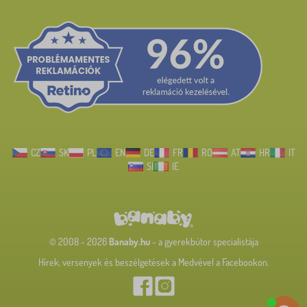
CZ
SK
PL
EN
DE
FR
RO
AT
HR
IT
SI
IE
© 2008 - 2026
Banaby.hu
- a gyerekbútor specialistája
Hírek, versenyek és beszélgetések a Medvével a Facebookon.