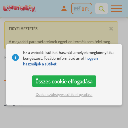
0 Ft
×
FIGYELMEZTETÉS
A megadott paramétereknek egyetlen termék sem felel meg.
Ez a weboldal sütiket használ, amelyek megkönnyítik a
Banaby.hu
»
_bez_rostu
böngészést. További információ arról,
hogyan
használjuk a sütiket.
_bez_rostu
Összes cookie elfogadása
☆
Szűrés
újdonság
Címkék
1
1
Csak a szükséges sütik elfogadása
_bez_rostu
×
SZŰRÉS