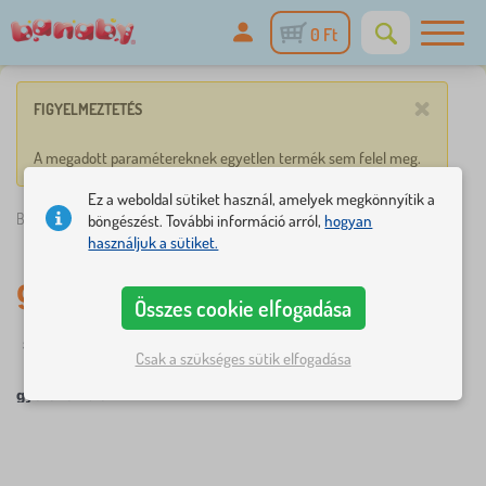
0 Ft
×
FIGYELMEZTETÉS
A megadott paramétereknek egyetlen termék sem felel meg.
Ez a weboldal sütiket használ, amelyek megkönnyítik a
Banaby.hu
»
gyerekek 6 év
böngészést. További információ arról,
hogyan
használjuk a sütiket.
gyerekek 6 év
Összes cookie elfogadása
☆
Szűrés
újdonság
Címkék
1
1
Csak a szükséges sütik elfogadása
gyerekek 6 év
×
SZŰRÉS