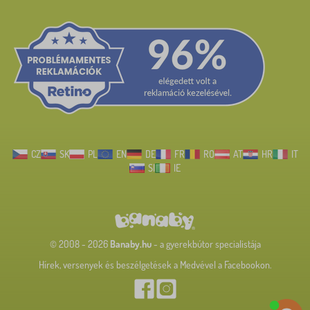
CZ
SK
PL
EN
DE
FR
RO
AT
HR
IT
SI
IE
© 2008 - 2026
Banaby.hu
- a gyerekbútor specialistája
Hírek, versenyek és beszélgetések a Medvével a Facebookon.