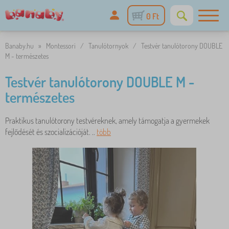
0 Ft
Banaby.hu
»
Montessori
/
Tanulótornyok
/
Testvér tanulótorony DOUBLE
M - természetes
Testvér tanulótorony DOUBLE M -
természetes
Praktikus tanulótorony testvéreknek, amely támogatja a gyermekek
fejlődését és szocializációját. ..
több