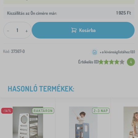
1 925 Ft
Kiszállítás az Ön címére már:
-
+
Kosárba
Kód:
37367-0
+ a kívánságlistához (
0
)
Értékelés (0)
4
HASONLÓ TERMÉKEK:
-14%
RAKTÁRON
2-3 NAP