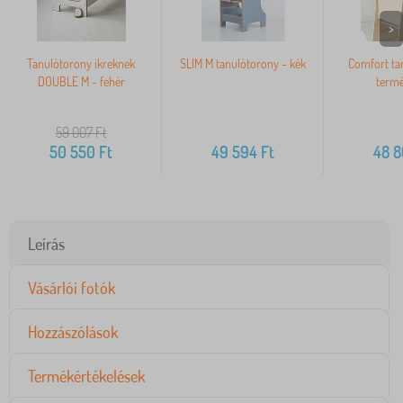
>
Tanulótorony ikreknek
SLIM M tanulótorony - kék
Comfort ta
DOUBLE M - fehér
termé
59 007
Ft
50 550
Ft
49 594
Ft
48 
Leírás
Vásárlói fotók
Hozzászólások
Termékértékelések