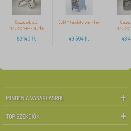
>
Összecsukható
SLIM M tanulótorony - kék
Összec
tanulótorony - szürke
tanulótor
53 140
Ft
49 594
Ft
48 
MINDEN A VÁSÁRLÁSRÓL
TOP SZEKCIÓK