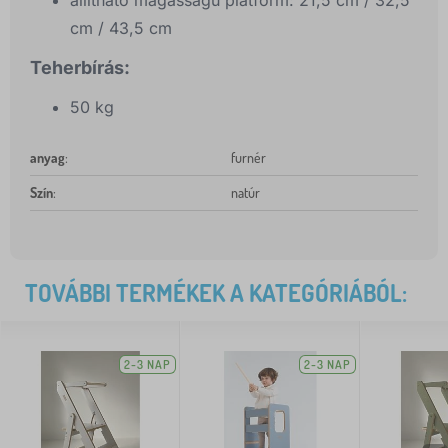
állítható magasságú platform: 21,5 cm / 32,5
cm / 43,5 cm
Teherbírás:
50 kg
anyag
:
furnér
Szín
:
natúr
TOVÁBBI TERMÉKEK A KATEGÓRIÁBÓL:
2-3 NAP
2-3 NAP