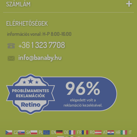
SZÁMLÁM
ELÉRHETŐSÉGEK
információs vonal:
H-P 8:00-16:00
+36
1 323 7708
info@banaby.hu
CZ
SK
PL
EN
DE
FR
RO
AT
HR
IT