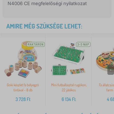
N4006 CE megfelelőségi nyilatkozat
AMIRE MÉG SZÜKSÉGE LEHET:
RAKTÁRON
3-5 NAP
>
Goki készlet fa bélyegző
Mini futballasztal rugókon,
Fa állatcsús
tintával - 8 db
22 játékos
farm 
3 728
Ft
6 134
Ft
4 6