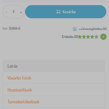
-
+
Kosárba
Kód:
35956-0
+ a kívánságlistához (
0
)
Értékelés (0)
4
Leírás
Vásárlói fotók
Hozzászólások
Termékértékelések