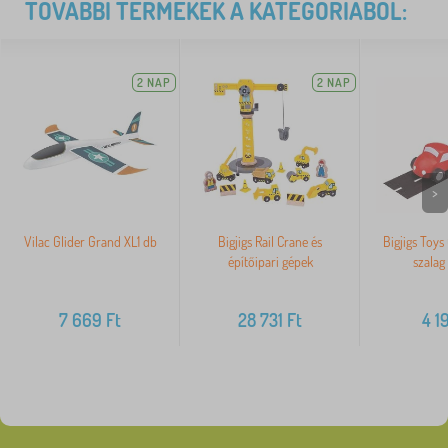
TOVÁBBI TERMÉKEK A KATEGÓRIÁBÓL:
2 NAP
2 NAP
>
Vilac Glider Grand XL1 db
Bigjigs Rail Crane és
Bigjigs Toys
építőipari gépek
szalag
7 669
Ft
28 731
Ft
4 1