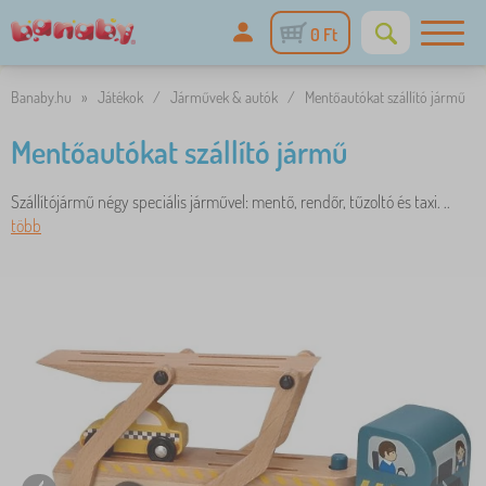
0 Ft
Banaby.hu
»
Játékok
/
Járművek & autók
/
Mentőautókat szállító jármű
Mentőautókat szállító jármű
Szállítójármű négy speciális járművel: mentő, rendőr, tűzoltó és taxi. ..
több