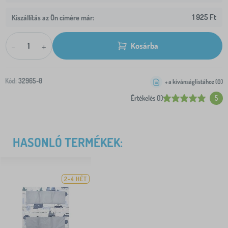
1 925 Ft
Kiszállítás az Ön címére már:
-
+
Kosárba
Kód:
32965-0
+ a kívánságlistához (
0
)
Értékelés (1)
5
HASONLÓ TERMÉKEK:
2-4 HÉT