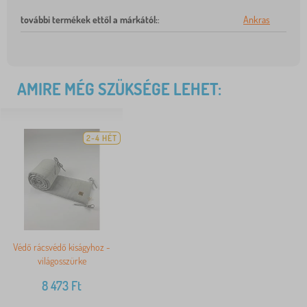
további termékek ettől a márkától:
:
Ankras
AMIRE MÉG SZÜKSÉGE LEHET:
2-4 HÉT
Védő rácsvédő kiságyhoz -
világosszürke
8 473
Ft