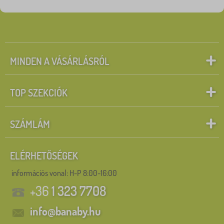
MINDEN A VÁSÁRLÁSRÓL
TOP SZEKCIÓK
SZÁMLÁM
ELÉRHETŐSÉGEK
információs vonal:
H-P 8:00-16:00
+36
1 323 7708
info@banaby.hu