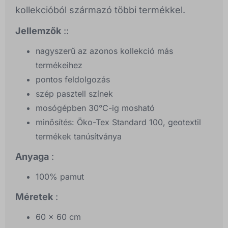
kollekcióból származó többi termékkel.
Jellemzők
::
nagyszerű az azonos kollekció más
termékeihez
pontos feldolgozás
szép pasztell színek
mosógépben 30°C-ig mosható
minősítés: Öko-Tex Standard 100, geotextil
termékek tanúsítványa
Anyaga
:
100% pamut
Méretek
:
60 x 60 cm