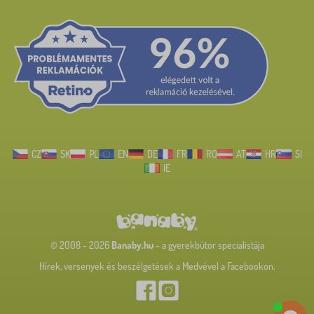
CZ
SK
PL
EN
DE
FR
RO
AT
HR
SI
IE
© 2008 - 2026
Banaby.hu
- a gyerekbútor specialistája
Hírek, versenyek és beszélgetések a Medvével a Facebookon.