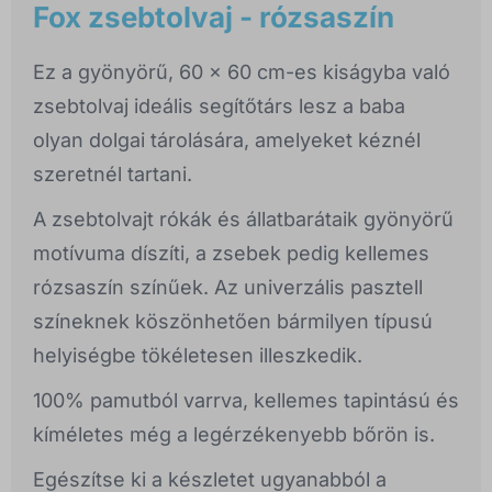
Fox zsebtolvaj - rózsaszín
Ez a gyönyörű, 60 x 60 cm-es kiságyba való
zsebtolvaj ideális segítőtárs lesz a baba
olyan dolgai tárolására, amelyeket kéznél
szeretnél tartani.
A zsebtolvajt rókák és állatbarátaik gyönyörű
motívuma díszíti, a zsebek pedig kellemes
rózsaszín színűek. Az univerzális pasztell
színeknek köszönhetően bármilyen típusú
helyiségbe tökéletesen illeszkedik.
100% pamutból varrva, kellemes tapintású és
kíméletes még a legérzékenyebb bőrön is.
Egészítse ki a készletet ugyanabból a