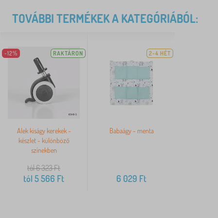
TOVÁBBI TERMÉKEK A KATEGÓRIÁBÓL:
-12%
RAKTÁRON
2-4 HÉT
Alek kiságy kerekek -
Babaágy - menta
készlet - különböző
színekben
tól 6 323
Ft
tól
5 566
Ft
6 029
Ft