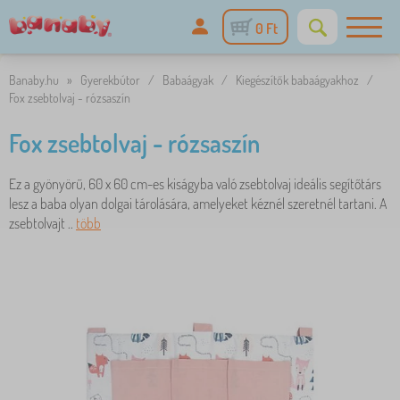
0 Ft
Banaby.hu
»
Gyerekbútor
/
Babaágyak
/
Kiegészítők babaágyakhoz
/
Fox zsebtolvaj - rózsaszín
Fox zsebtolvaj - rózsaszín
Ez a gyönyörű, 60 x 60 cm-es kiságyba való zsebtolvaj ideális segítőtárs
lesz a baba olyan dolgai tárolására, amelyeket kéznél szeretnél tartani. A
zsebtolvajt ..
több