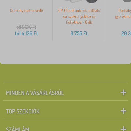
Ourbaby matracvédő
SIPO Többfunkciós állítható
Ourbab
zár szekrényekhez és
gyerekmat
fiókokhoz - 6 db
tól 5 676
Ft
tól
4 136
Ft
8 755
Ft
20 
MINDEN A VÁSÁRLÁSRÓL
TOP SZEKCIÓK
SZÁMLÁM