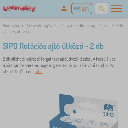
0 Ft
Banaby.hu
»
Csecsemő kiegészítők
/
Gyermek biztonsága
/
SIPO Rotációs
ajtó ütköző - 2 db
SIPO Rotációs ajtó ütköző - 2 db
2 db állítható helyzetű forgatható ajtóütköző készlet . A készülék az
ajtóra van felszerelve, hogy a gyermek ne tudja kinyitni az ajtót. Az
ütköző 180°-ban ..
több