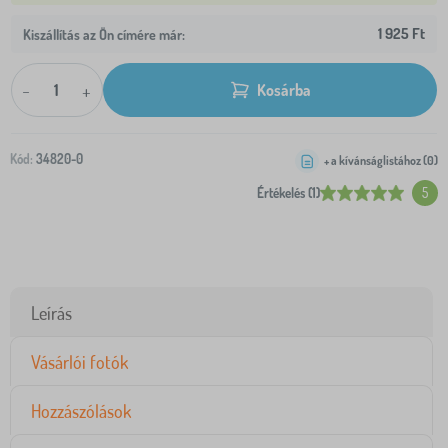
1 925 Ft
Kiszállítás az Ön címére már:
-
+
Kosárba
Kód:
34820-0
+ a kívánságlistához (
0
)
Értékelés (1)
5
Leírás
Vásárlói fotók
Hozzászólások