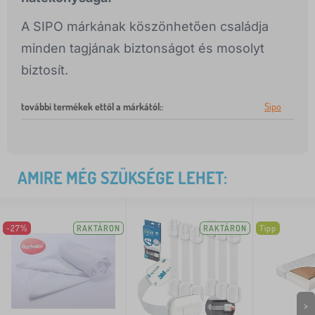
A SIPO márkának köszönhetően családja
minden tagjának biztonságot és mosolyt
biztosít.
további termékek ettől a márkától:
:
Sipo
AMIRE MÉG SZÜKSÉGE LEHET:
-27%
RAKTÁRON
RAKTÁRON
Tipp
>