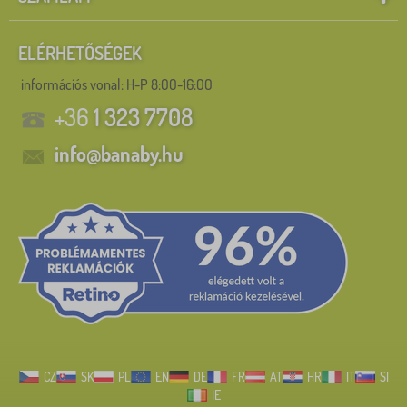
ELÉRHETŐSÉGEK
információs vonal:
H-P 8:00-16:00
+36
1 323 7708
info@banaby.hu
CZ
SK
PL
EN
DE
FR
AT
HR
IT
SI
IE