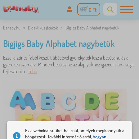
0 Ft
Banaby.hu
»
Didaktikus játékok
/
Bigjigs Baby Alphabet nagybetűk
Bigjigs Baby Alphabet nagybetűk
Ezzel a színes fából készült ábécével gyerekjáték lesz a betűtanulás a
gyerekek számára. Minden betű színe az alaplyukhoz igazodik, ami segít
fejleszteni a ..
több
Ez a weboldal sütiket használ, amelyek megkönnyítik a
böngészést. További információ arról,
hogyan