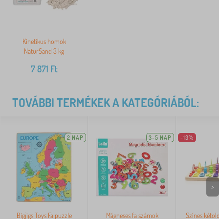
Kinetikus homok
NaturSand 3 kg
7 871
Ft
TOVÁBBI TERMÉKEK A KATEGÓRIÁBÓL:
2 NAP
3-5 NAP
-13%
>
Bigjigs Toys Fa puzzle
Mágneses fa számok
Színes kétol