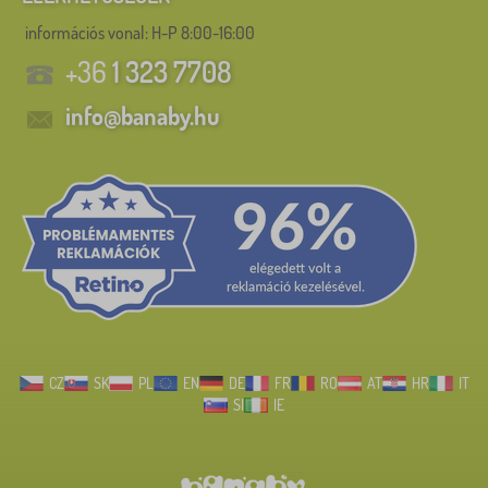
információs vonal:
H-P 8:00-16:00
+36
1 323 7708
info@banaby.hu
CZ
SK
PL
EN
DE
FR
RO
AT
HR
IT
SI
IE