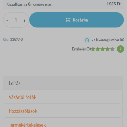
1 925 Ft
Kiszállítás az Ön címére már:
-
+
Kosárba
Kód:
33677-0
+ a kívánságlistához (
0
)
Értékelés (0)
4
Leírás
Vásárlói fotók
Hozzászólások
Termékértékelések