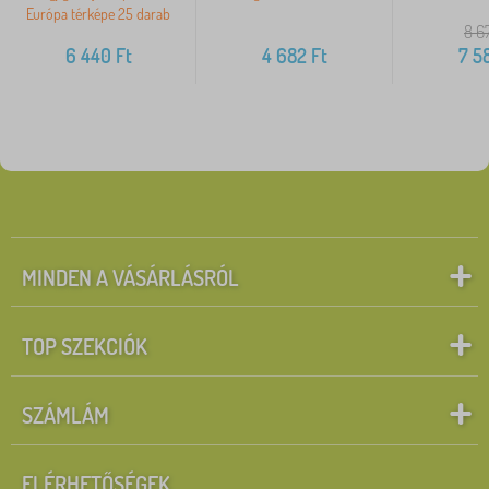
Európa térképe 25 darab
8 6
6 440
Ft
4 682
Ft
7 5
MINDEN A VÁSÁRLÁSRÓL
TOP SZEKCIÓK
SZÁMLÁM
ELÉRHETŐSÉGEK