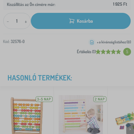
1 925 Ft
Kiszállítás az Ön címére már:
-
+
Kosárba
Kód:
32576-0
+ a kívánságlistához (
0
)
Értékelés (1)
5
HASONLÓ TERMÉKEK:
3-5 NAP
2 NAP
>