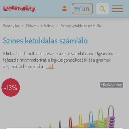
0 Ft
Banaby.hu
»
Didaktikus játékok
/
Színes kétoldalas számláló
Színes kétoldalas számláló
A kétoldalas fapult ideális eszköz az első számláláshoz. Ugyanakkor a
fejleszti a finommotorikát, a logikus gondolkodást, és a gyermek
megtanulja felismerni a ..
több
Kedvezmény
-13%