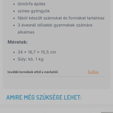
tömörfa építés
színes gyöngyök
fából készült számokat és formákat tartalmaz
3 évesnél idősebb gyermekek számára
alkalmas
Méretek:
34 x 16,7 x 15,5 cm
Súly: kb. 1 kg
további termékek ettől a márkától:
:
EcoToys
AMIRE MÉG SZÜKSÉGE LEHET: