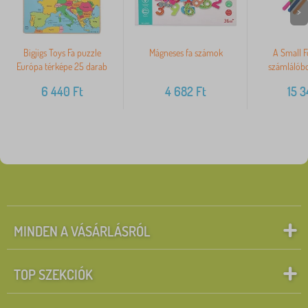
>
Bigjigs Toys Fa puzzle
Mágneses fa számok
A Small F
Európa térképe 25 darab
számlálóbo
6 440
Ft
4 682
Ft
15 
MINDEN A VÁSÁRLÁSRÓL
TOP SZEKCIÓK