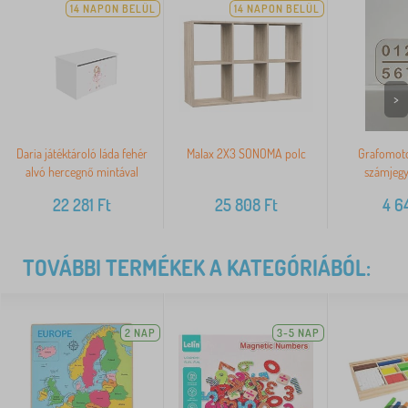
14 NAPON BELÜL
14 NAPON BELÜL
>
Daria játéktároló láda fehér
Malax 2X3 SONOMA polc
Grafomoto
alvó hercegnő mintával
számjegy
22 281
Ft
25 808
Ft
4 6
TOVÁBBI TERMÉKEK A KATEGÓRIÁBÓL:
2 NAP
3-5 NAP