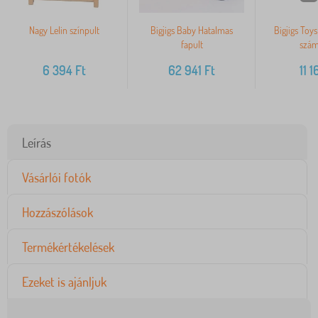
Nagy Lelin színpult
Bigjigs Baby Hatalmas
Bigjigs Toys
fapult
szám
6 394
Ft
62 941
Ft
11 1
Leírás
Vásárlói fotók
Hozzászólások
Termékértékelések
Ezeket is ajánljuk