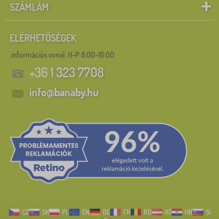
SZÁMLÁM
ELÉRHETŐSÉGEK
információs vonal:
H-P 8:00-16:00
+36
1 323 7708
info@banaby.hu
CZ
SK
PL
EN
DE
FR
RO
AT
HR
SI