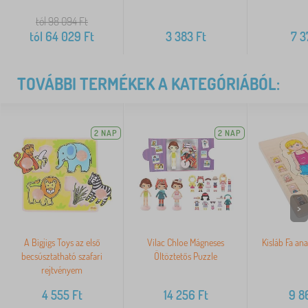
tól 98 094
Ft
tól
64 029
Ft
3 383
Ft
7 3
TOVÁBBI TERMÉKEK A KATEGÓRIÁBÓL:
2 NAP
2 NAP
>
A Bigjigs Toys az első
Vilac Chloe Mágneses
Kisláb Fa an
becsúsztatható szafari
Öltöztetős Puzzle
rejtvényem
4 555
Ft
14 256
Ft
9 8