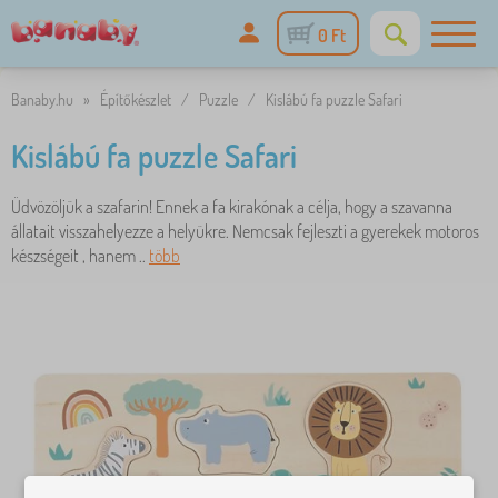
0 Ft
Banaby.hu
»
Építőkészlet
/
Puzzle
/
Kislábú fa puzzle Safari
Kislábú fa puzzle Safari
Üdvözöljük a szafarin! Ennek a fa kirakónak a célja, hogy a szavanna
állatait visszahelyezze a helyükre. Nemcsak fejleszti a gyerekek motoros
készségeit , hanem ..
több