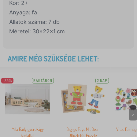
Kor: 2+
Anyaga: fa
Állatok száma: 7 db
Méretei: 30x22x1 cm
AMIRE MÉG SZÜKSÉGE LEHET:
-35%
RAKTÁRON
2 NAP
>
Mila Raily gyerekágy
Bigjigs Toys Mr. Bear
Vilac Fa mág
korláttal
Öltöztetős Puzzle