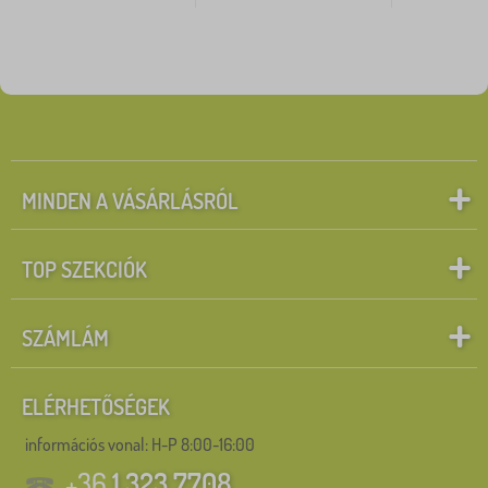
MINDEN A VÁSÁRLÁSRÓL
TOP SZEKCIÓK
SZÁMLÁM
ELÉRHETŐSÉGEK
információs vonal:
H-P 8:00-16:00
+36
1 323 7708