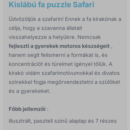
Kislábú fa puzzle Safari
Üdvözöljük a szafarin! Ennek a fa kirakónak a
célja, hogy a szavanna állatait
visszahelyezze a helyükre. Nemcsak
fejleszti a gyerekek motoros készségeit
,
hanem segít felismerni a formákat is, és
koncentrációt és türelmet igényel tőlük. A
kirakó vidám szafarimotívumokkal és divatos
színekkel fogja megörvendeztetni a szülőket
és a gyerekeket.
Főbb jellemzői
:
illusztrált, pasztell színű alaplap és 7 részes