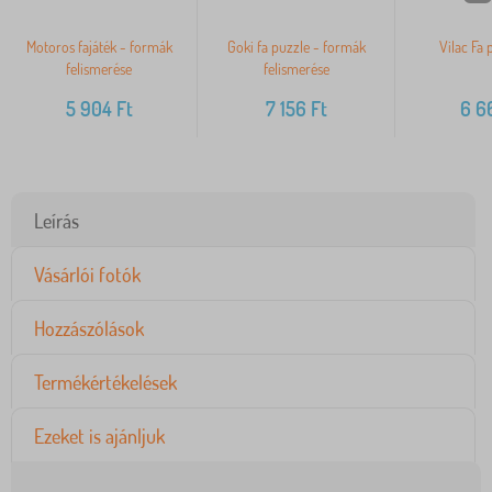
Motoros fajáték - formák
Goki fa puzzle - formák
Vilac Fa 
felismerése
felismerése
5 904
Ft
7 156
Ft
6 6
Leírás
Vásárlói fotók
Hozzászólások
Termékértékelések
Ezeket is ajánljuk