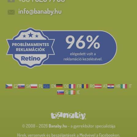
info@banaby.hu
CZ
SK
PL
EN
DE
FR
RO
AT
HR
IT
SI
IE
© 2008 - 2026
Banaby.hu
- a gyerekbútor specialistája
Hírek, versenyek és beszélgetések a Medvével a Facebookon.