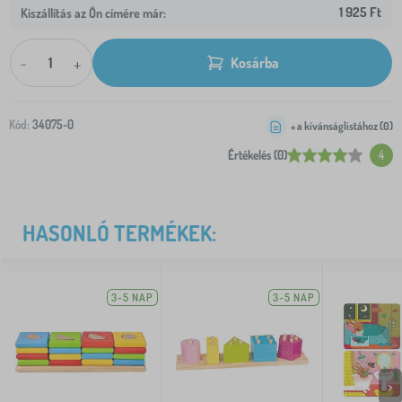
1 925 Ft
Kiszállítás az Ön címére már:
-
+
Kosárba
Kód:
34075-0
+ a kívánságlistához (
0
)
Értékelés (0)
4
HASONLÓ TERMÉKEK:
3-5 NAP
3-5 NAP
>