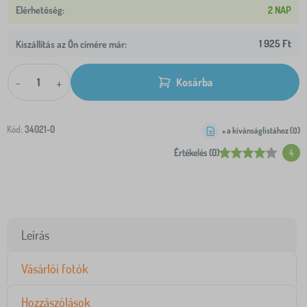
2 NAP
1 925 Ft
Kiszállítás az Ön címére már:
-
+
Kosárba
Kód:
34021-0
+ a kívánságlistához (
0
)
Értékelés (0)
4
Leírás
Vásárlói fotók
Hozzászólások