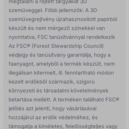
megtalálni a rejtett tárgyakat 3D
szemüveggel. Főbb jellemzők: A 3D
szemüvegrejtvény újrahasznosított papírból
készült és nem mérgező színekkel van
nyomtatva, FSC tanúsítvánnyal rendelkezik
Az FSC® (Forest Stewardship Council)
védjegy és tanúsítvány garantálja, hogy a
faanyagot, amelyből a termék készült, nem
illegálisan kitermelt, ill. fenntartható módon
kezelt erdőkből származik, szigorú
környezeti és társadalmi követelmények
betartása mellett. A terméken található FSC®
jelölés azt jelenti, hogy vásárlásával
hozzájárul az erdők védelméhez, és
támogatja a kíméletes, felelősségteljes vagy