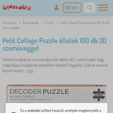
0 Ft
Banaby.hu
»
Építőkészlet
/
Puzzle
/
Petit Collage Puzzle állatok 100 db 3D
szemüveggel
Petit Collage Puzzle állatok 100 db 3D
szemüveggel
Töltse ki a rejtvényt, és használja a két állatos 3D-s szemüveget, hogy
megtalálja a mozgalmas jelenetben elrejtett tárgyakat. Ezek az aranyos
lények készen ..
több
Ez a weboldal sütiket használ, amelyek megkönnyítik a