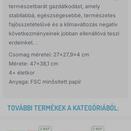
természetbarát gazdálkodást, amely
stabilabbá, egészségesebbé, természetes
fajösszetételűvé és a klímaváltozás negatív
következményeinek jobban ellenállóvá teszi
erdeinket. .
Csomag méretei: 27x27,9x4 cm
Mérete: 47x38,1 cm
4+ életkor
Anyaga: FSC minősített papír
TOVÁBBI TERMÉKEK A KATEGÓRIÁBÓL:
2 NAP
2 NAP