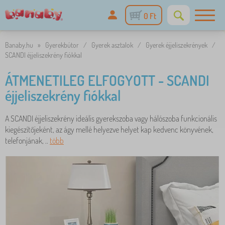
0 Ft
Banaby.hu
»
Gyerekbútor
/
Gyerek asztalok
/
Gyerek éjjeliszekrények
/
SCANDI éjjeliszekrény fiókkal
ÁTMENETILEG ELFOGYOTT - SCANDI
éjjeliszekrény fiókkal
A SCANDI éjjeliszekrény ideális gyerekszoba vagy hálószoba funkcionális
kiegészítőjeként, az ágy mellé helyezve helyet kap kedvenc könyvének,
telefonjának, ..
több