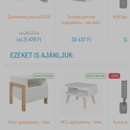
>
Éjjeliszekrény polccal CLICK
Ourbaby gyermek
KUBI éjjeli
éjjeliszekrény - kék-fehér
tól 28 571
Ft
tól
21 478
Ft
30 437
Ft
52
EZEKET IS AJÁNLJUK:
RAKTÁRON
RAKTÁRON
-29%
>
Viktor éjjeliszekrény - fehér
NELL éjjeliszekrény - fehér
Gyerek éjj