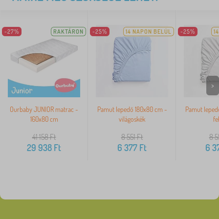
-27%
RAKTÁRON
-25%
14 NAPON BELÜL
-25%
1
>
Ourbaby JUNIOR matrac -
Pamut lepedő 180x80 cm -
Pamut leped
160x80 cm
világoskék
fe
41 158
Ft
8 551
Ft
8 5
29 938
Ft
6 377
Ft
6 3