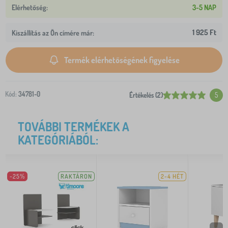
3-5 NAP
1 925 Ft
Kiszállítás az Ön címére már:
Termék elérhetőségének figyelése
Kód:
34781-0
Értékelés (2)
5
TOVÁBBI TERMÉKEK A
KATEGÓRIÁBÓL:
-25%
RAKTÁRON
2-4 HÉT