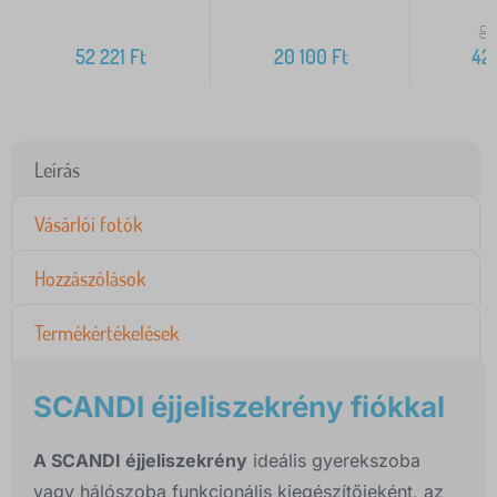
59
52 221
Ft
20 100
Ft
42
Leírás
Vásárlói fotók
Hozzászólások
Termékértékelések
SCANDI éjjeliszekrény fiókkal
A SCANDI éjjeliszekrény
ideális gyerekszoba
vagy hálószoba funkcionális kiegészítőjeként, az