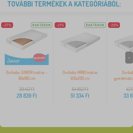
TOVÁBBI TERMÉKEK A KATEGÓRIÁBÓL:
-27%
RAKTÁRON
-21%
RAKTÁRON
-20%
>
Ourbaby JUNIOR matrac -
Ourbaby HR90 matrac
Ourba
90x190 cm
120x200 cm
gyerekmatr
39 412
Ft
64 852
Ft
42 1
28 839
Ft
51 334
Ft
33 