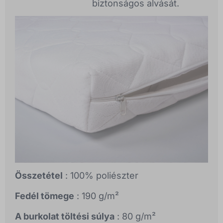
biztonságos alvását.
Összetétel
: 100% poliészter
Fedél tömege
: 190 g/m²
A burkolat töltési súlya
: 80 g/m²