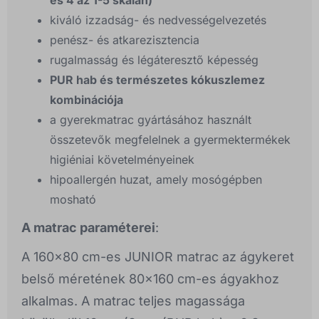
és 4 az 1-5 skálán)
kiváló izzadság- és nedvességelvezetés
penész- és atkarezisztencia
rugalmasság és légáteresztő képesség
PUR hab és természetes kókuszlemez
kombinációja
a gyerekmatrac gyártásához használt
összetevők megfelelnek a gyermektermékek
higiéniai követelményeinek
hipoallergén huzat, amely mosógépben
mosható
A matrac paraméterei
:
A 160x80 cm-es JUNIOR matrac az ágykeret
belső méretének 80x160 cm-es ágyakhoz
alkalmas. A matrac teljes magassága