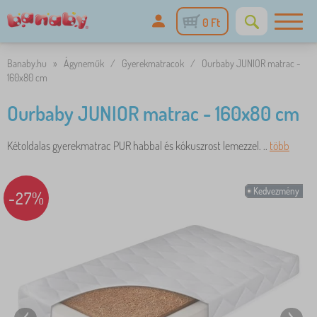
0 Ft
Banaby.hu
»
Ágyneműk
/
Gyerekmatracok
/
Ourbaby JUNIOR matrac -
160x80 cm
Ourbaby JUNIOR matrac - 160x80 cm
Kétoldalas gyerekmatrac PUR habbal és kókuszrost lemezzel. ..
több
Kedvezmény
-27%