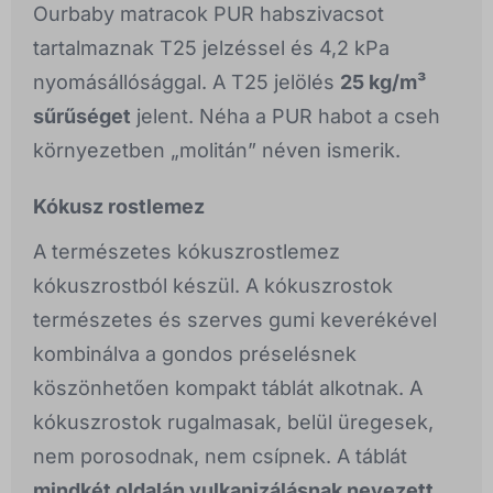
Ourbaby matracok PUR habszivacsot
tartalmaznak T25 jelzéssel és 4,2 kPa
nyomásállósággal. A T25 jelölés
25 kg/m³
sűrűséget
jelent. Néha a PUR habot a cseh
környezetben „molitán” néven ismerik.
Kókusz rostlemez
A természetes kókuszrostlemez
kókuszrostból készül. A kókuszrostok
természetes és szerves gumi keverékével
kombinálva a gondos préselésnek
köszönhetően kompakt táblát alkotnak. A
kókuszrostok rugalmasak, belül üregesek,
nem porosodnak, nem csípnek. A táblát
mindkét oldalán vulkanizálásnak nevezett