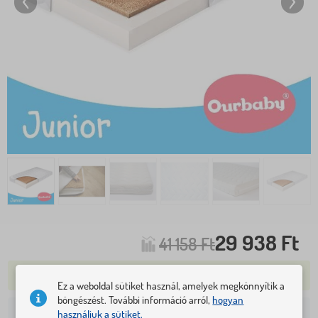
29 938 Ft
41 158 Ft
TÖBB MINT 5 DB RAKTÁRON
Ez a weboldal sütiket használ, amelyek megkönnyítik a
böngészést. További információ arról,
hogyan
1 925 Ft
Kiszállítás az Ön címére már:
használjuk a sütiket.