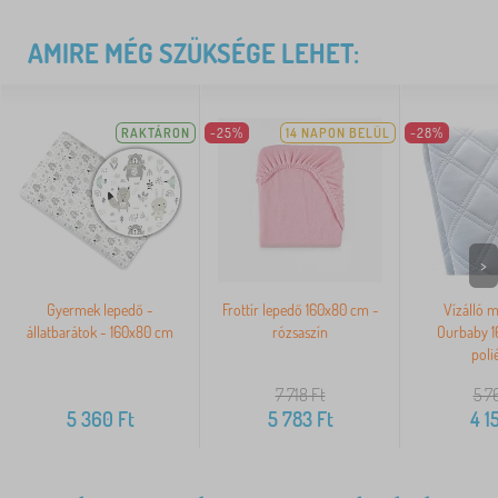
AMIRE MÉG SZÜKSÉGE LEHET:
RAKTÁRON
-25%
14 NAPON BELÜL
-28%
>
Gyermek lepedő -
Frottír lepedő 160x80 cm -
Vízálló 
állatbarátok - 160x80 cm
rózsaszín
Ourbaby 1
poli
7 718
Ft
5 7
5 360
Ft
5 783
Ft
4 1