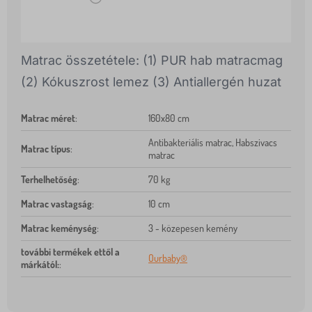
Matrac összetétele: (1) PUR hab matracmag
(2) Kókuszrost lemez (3) Antiallergén huzat
Matrac méret
:
160x80 cm
Antibakteriális matrac, Habszivacs
Matrac típus
:
matrac
Terhelhetőség
:
70 kg
Matrac vastagság
:
10 cm
Matrac keménység
:
3 - közepesen kemény
további termékek ettől a
Ourbaby®
márkától:
: