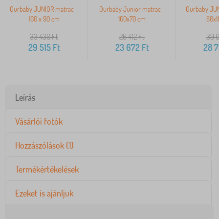
Ourbaby JUNIOR matrac -
Ourbaby Junior matrac -
Ourbaby JUN
160 x 90 cm
160x70 cm
80x1
33 430
Ft
26 412
Ft
39 
29 515
Ft
23 672
Ft
28 
Leírás
Vásárlói fotók
Hozzászólások (1)
Termékértékelések
Ezeket is ajánljuk