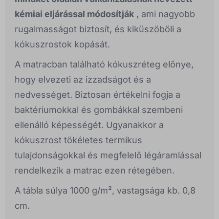
kémiai eljárással módosítják
, ami nagyobb
rugalmasságot biztosít, és kiküszöböli a
kókuszrostok kopását.
A matracban található kókuszréteg előnye,
hogy elvezeti az izzadságot és a
nedvességet. Biztosan értékelni fogja a
baktériumokkal és gombákkal szembeni
ellenálló képességét. Ugyanakkor a
kókuszrost tökéletes termikus
tulajdonságokkal és megfelelő légáramlással
rendelkezik a matrac ezen rétegében.
A tábla súlya 1000 g/m², vastagsága kb. 0,8
cm.