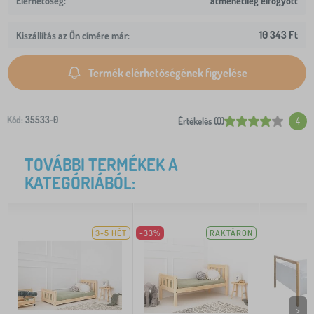
átmenetileg elfogyott
10 343 Ft
Kiszállítás az Ön címére már:
Termék elérhetőségének figyelése
Kód:
35533-0
Értékelés (0)
4
TOVÁBBI TERMÉKEK A
KATEGÓRIÁBÓL:
3-5 HÉT
-33%
RAKTÁRON
>