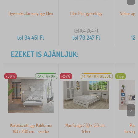
Gyermek alacsony ágy Cleo
Cleo Plus gyerekágy
Viktor ágy 
tól 104 604
Ft
tól
94 451
Ft
tól
70 247
Ft
122
EZEKET IS AJÁNLJUK:
-36%
RAKTÁRON
-24%
14 NAPON BELÜL
Tipp
>
Kárpitozott ágy Kalifornia
Max fa ágy 200 x 120 cm -
Paul
140 x 200 cm - szürke
fehér
leesésgá