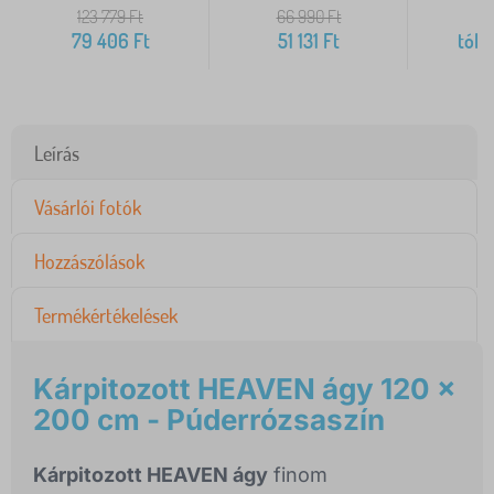
123 779
Ft
66 990
Ft
79 406
Ft
51 131
Ft
tól
4
Leírás
Vásárlói fotók
Hozzászólások
Termékértékelések
Kárpitozott HEAVEN ágy 120 x
200 cm - Púderrózsaszín
Kárpitozott HEAVEN ágy
finom