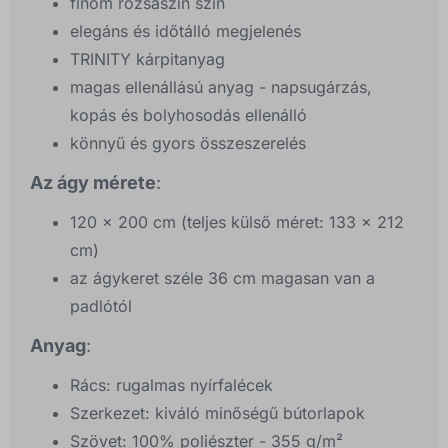
finom rózsaszín szín
elegáns és időtálló megjelenés
TRINITY kárpitanyag
magas ellenállású anyag - napsugárzás,
kopás és bolyhosodás ellenálló
könnyű és gyors összeszerelés
Az ágy mérete
:
120 x 200 cm (teljes külső méret: 133 x 212
cm)
az ágykeret széle 36 cm magasan van a
padlótól
Anyag
:
Rács: rugalmas nyírfalécek
Szerkezet: kiváló minőségű bútorlapok
Szövet: 100% poliészter - 355 g/m²