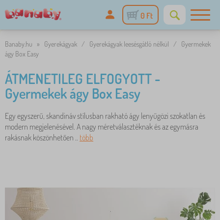
0 Ft
Banaby.hu
»
Gyerekágyak
/
Gyerekágyak leesésgátló nélkül
/
Gyermekek
ágy Box Easy
ÁTMENETILEG ELFOGYOTT -
Gyermekek ágy Box Easy
Egy egyszerű, skandináv stílusban rakható ágy lenyűgözi szokatlan és
modern megjelenésével. A nagy méretválasztéknak és az egymásra
rakásnak köszönhetően ..
több