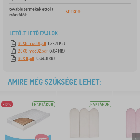
további termékek ettől a
ADEKO®
márkától:
:
LETÖLTHETŐ FÁJLOK
BOX8_mod01.pdf
(127.71 KB)
BOX8_mod02.pdf
(4.84 MB)
BOX 8.pdf
(569.31 KB)
AMIRE MÉG SZÜKSÉGE LEHET:
-13%
RAKTÁRON
RAKTÁRON
>