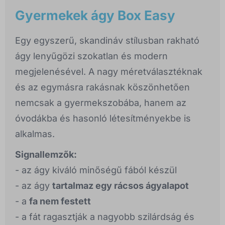
Gyermekek ágy Box Easy
Egy egyszerű, skandináv stílusban rakható
ágy lenyűgözi szokatlan és modern
megjelenésével. A nagy méretválasztéknak
és az egymásra rakásnak köszönhetően
nemcsak a gyermekszobába, hanem az
óvodákba és hasonló létesítményekbe is
alkalmas.
Signallemzők:
- az ágy kiváló minőségű fából készül
- az ágy
tartalmaz egy rácsos ágyalapot
- a
fa nem festett
- a fát ragasztják a nagyobb szilárdság és