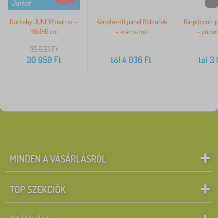
Ourbaby JUNIOR matrac -
Kárpitozott panel Oblouček
Kárpitozott 
90x180 cm
- krémszínű
- púder
35 603
Ft
30 959
Ft
tól
4 036
Ft
tól
3 
MINDEN A VÁSÁRLÁSRÓL
TOP SZEKCIÓK