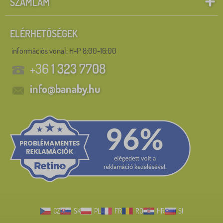
SZÁMLÁM
ELÉRHETŐSÉGEK
információs vonal:
H-P 8:00-16:00
+36
1 323 7708
info@banaby.hu
CZ
SK
PL
FR
RO
HR
SI