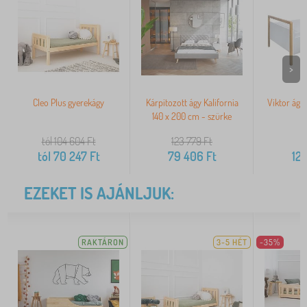
>
Cleo Plus gyerekágy
Kárpitozott ágy Kalifornia
Viktor ágy 
140 x 200 cm - szürke
tól 104 604
Ft
123 779
Ft
tól
70 247
Ft
79 406
Ft
122
EZEKET IS AJÁNLJUK:
RAKTÁRON
3-5 HÉT
-35%