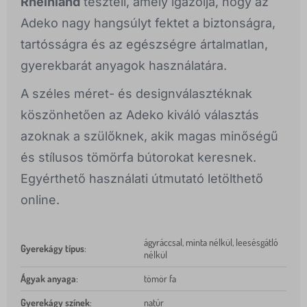
Rheinland
teszteli, amely igazolja, hogy az
Adeko nagy hangsúlyt fektet a biztonságra,
tartósságra és az egészségre ártalmatlan,
gyerekbarát anyagok használatára.
A széles méret- és designválasztéknak
köszönhetően az Adeko kiváló választás
azoknak a szülőknek, akik magas minőségű
és stílusos tömörfa bútorokat keresnek.
Egyérthető használati útmutató letölthető
online.
ágyráccsal, minta nélkül, leesésgátló
Gyerekágy típus
:
nélkül
Ágyak anyaga
:
tömör fa
Gyerekágy színek
:
natúr