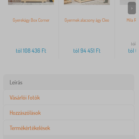
>
Gyerekágy Box Corner
Gyermek alacsony ágy Cleo
Mila Ra
ko
tól 
tól
108 436
Ft
tól
94 451
Ft
tól
6
Leírás
Vásárlói fotók
Hozzászólások
Termékértékelések