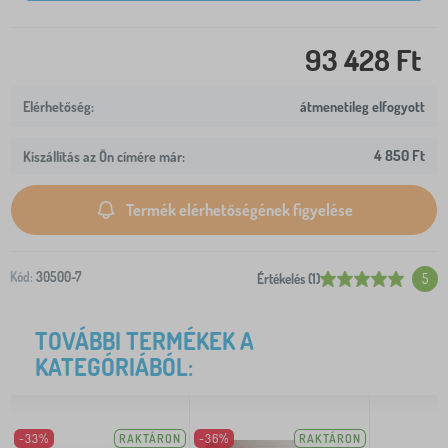
93 428 Ft
átmenetileg elfogyott
4 850 Ft
Kiszállítás az Ön címére már:
Termék elérhetőségének figyelése
Kód:
30500-7
Értékelés (1)
5
TOVÁBBI TERMÉKEK A
KATEGÓRIÁBÓL:
-33%
RAKTÁRON
-36%
RAKTÁRON