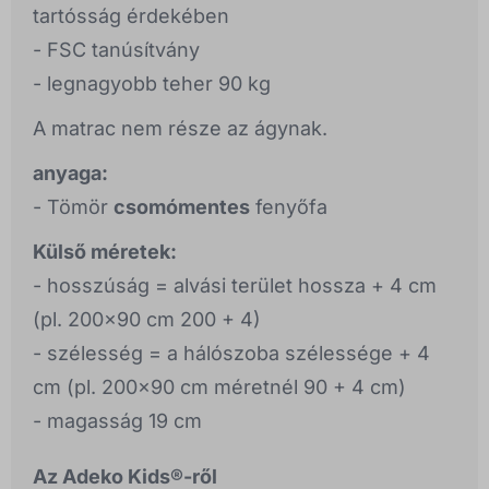
tartósság érdekében
- FSC tanúsítvány
- legnagyobb teher 90 kg
A matrac nem része az ágynak.
anyaga:
- Tömör
csomómentes
fenyőfa
Külső méretek:
- hosszúság = alvási terület hossza + 4 cm
(pl. 200x90 cm 200 + 4)
- szélesség = a hálószoba szélessége + 4
cm (pl. 200x90 cm méretnél 90 + 4 cm)
- magasság 19 cm
Az Adeko Kids®-ről