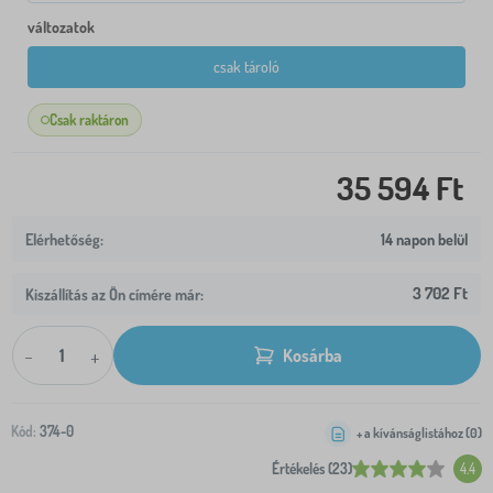
változatok
csak tároló
Csak raktáron
35 594 Ft
14 napon belül
3 702 Ft
Kiszállítás az Ön címére már:
-
+
Kosárba
Kód:
374-0
+ a kívánságlistához (
0
)
Értékelés (23)
4.4