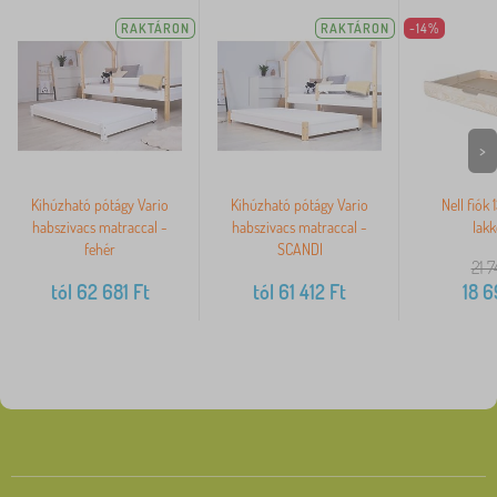
RAKTÁRON
RAKTÁRON
-14%
>
Kihúzható pótágy Vario
Kihúzható pótágy Vario
Nell fiók 
habszivacs matraccal -
habszivacs matraccal -
lakk
fehér
SCANDI
21 7
tól
62 681
Ft
tól
61 412
Ft
18 