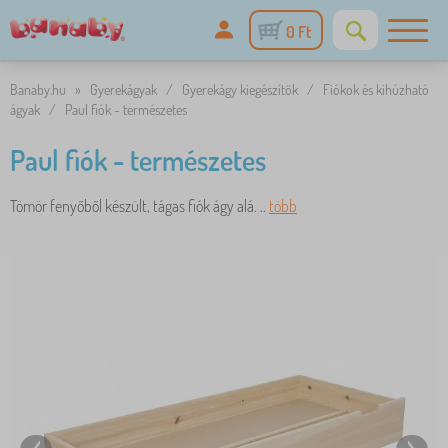
0 Ft
Banaby.hu
»
Gyerekágyak
/
Gyerekágy kiegészítők
/
Fiókok és kihúzható
ágyak
/
Paul fiók - természetes
Paul fiók - természetes
Tömör fenyőből készült, tágas fiók ágy alá. ..
több