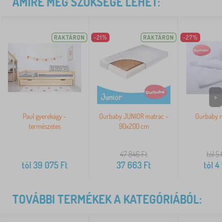
AMIRE MÉG SZÜKSÉGE LEHET:
RAKTÁRON
-21%
RAKTÁRON
-27%
>
Paul gyerekágy -
Ourbaby JUNIOR matrac -
Ourbaby 
természetes
90x200 cm
47 846
Ft
tól 5
tól
39 075
Ft
37 663
Ft
tól
4 
TOVÁBBI TERMÉKEK A KATEGÓRIÁBÓL: